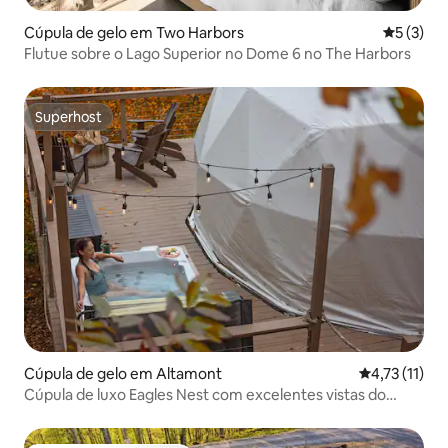
Cúpula de gelo em Two Harbors
Classific
5 (3)
Flutue sobre o Lago Superior no Dome 6 no The Harbors
Superhost
Superhost
Cúpula de gelo em Altamont
Classificação
4,73 (11)
Cúpula de luxo Eagles Nest com excelentes vistas do
Golfo Selvagem