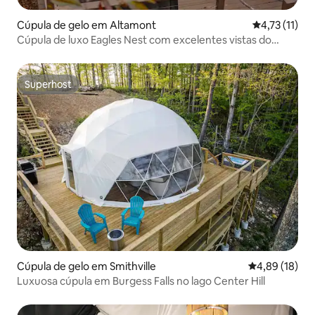
Cúpula de gelo em Altamont
Classificação
4,73 (11)
Cúpula de luxo Eagles Nest com excelentes vistas do
Golfo Selvagem
Superhost
Superhost
Cúpula de gelo em Smithville
Classificação
4,89 (18)
Luxuosa cúpula em Burgess Falls no lago Center Hill