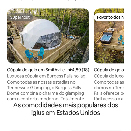
Superhost
Favorito dos hós
Superhost
Favorito dos hós
Cúpula de gelo em Smithville
Classificação média de 4,89 em 
4,89 (18)
Cúpula de gelo em
Luxuosa cúpula em Burgess Falls no lago
Cúpula de luxo em 
Center Hill
Center Hill
Como todas as nossas estadias no
Como todas as no
Tennessee Glamping, o Burgess Falls
domos no Tenness
Dome combina o charme do glamping
Falls oferece belas
com o conforto moderno. Totalmente
fácil acesso a alu
As comodidades mais populares dos
isolado e com temperatura controlada
marina local, além 
para estadias durante todo o ano, tem
caminhadas e casc
iglus em Estados Unidos
capacidade para 4 pessoas com uma
proximidades. Es
cama queen e um sofá-cama, além de
são totalmente is
ter uma kitchenette, casa de banho,
temperatura cont