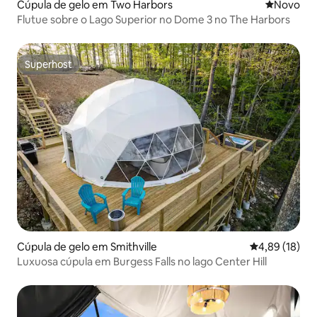
Cúpula de gelo em Two Harbors
Novo aloj
Novo
Flutue sobre o Lago Superior no Dome 3 no The Harbors
Superhost
Superhost
Cúpula de gelo em Smithville
Classificação
4,89 (18)
Luxuosa cúpula em Burgess Falls no lago Center Hill