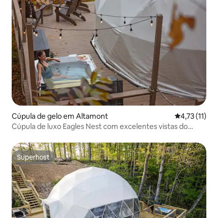
Cúpula de gelo em Altamont
Classificação
4,73 (11)
Cúpula de luxo Eagles Nest com excelentes vistas do
Golfo Selvagem
Superhost
Superhost