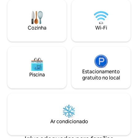
Smart TV e ar
confortáveis nas 
condicionado/aquecimento. Desfrute da
verão. Durante to
vista do Lago Central Hill no terraço
tempo no seu terr
privado do alojamento, com banheira de
saborear a sua be
hidromassagem, lareira e churrasqueira.
relaxa numa acolh
Cozinha
Wi-Fi
A casa domo fica a poucos minutos do
hidromassagem ou
Burgess Falls State Park, de trilhos para
redor da fogueira
caminhadas, de cascatas e de aluguer de
oferece acesso dir
barcos na marina.
Estacionamento
Piscina
gratuito no local
Ar condicionado