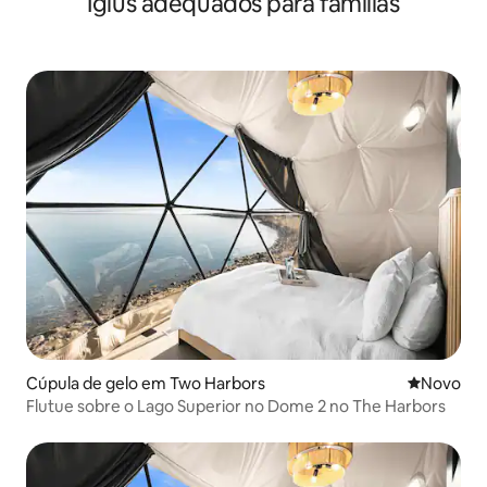
Iglus adequados para famílias
Cúpula de gelo em Two Harbors
Novo aloj
Novo
Flutue sobre o Lago Superior no Dome 2 no The Harbors