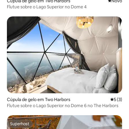
Cúpula de gelo em Two Harbors
Novo aloj
Novo
Flutue sobre o Lago Superior no Dome 4
Cúpula de gelo em Two Harbors
Classific
5 (3)
Flutue sobre o Lago Superior no Dome 6 no The Harbors
Superhost
Superhost