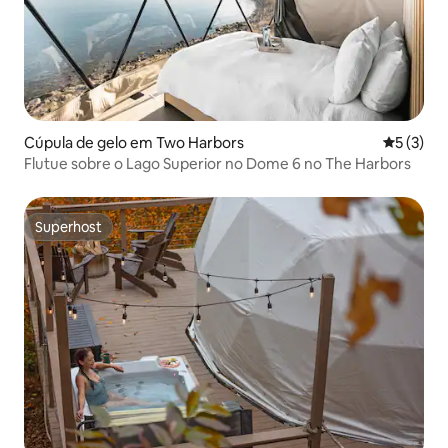
Cúpula de gelo em Two Harbors
Classific
5 (3)
Flutue sobre o Lago Superior no Dome 6 no The Harbors
Superhost
Superhost