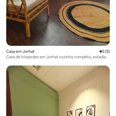
Casa em Jorhat
Classific
5 (5)
Casa de hóspedes em Jorhat cozinha completa, estadia
tranquila