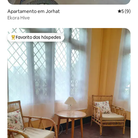
Apartamento em Jorhat
Classific
5 (9)
Ekora Hive
Favorito dos hóspedes
Favoritos dos hóspedes mais apreciados