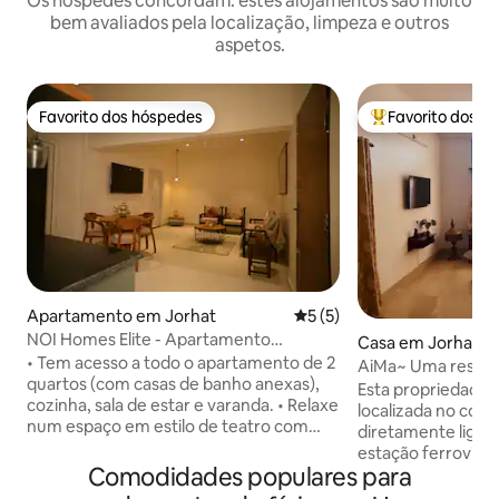
Os hóspedes concordam: estes alojamentos são muito
bem avaliados pela localização, limpeza e outros
aspetos.
Favorito dos hóspedes
Favorito dos h
Favorito dos hóspedes
Favoritos dos hó
Apartamento em Jorhat
Classificação média de 5 e
5 (5)
NOI Homes Elite - Apartamento
Casa em Jorhat
T2+Cozinha+Cuidador 24x7
• Tem acesso a todo o apartamento de 2
AiMa~ Uma residê
quartos (com casas de banho anexas),
BHK
Esta propriedade 
cozinha, sala de estar e varanda. • Relaxe
localizada no cora
num espaço em estilo de teatro com
diretamente ligada 
uma televisão de 55 polegadas • Fica
estação ferroviári
numa localização privilegiada em Jorhat,
Comodidades populares para
fica a apenas 1 km
perto do Mercado Gar Ali, cafés e
Jorhat fica a apen