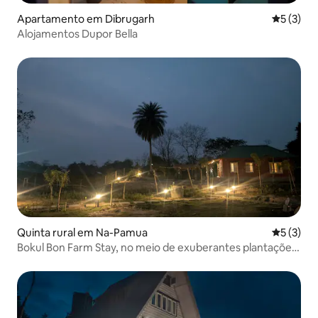
Apartamento em Dibrugarh
Classific
5 (3)
Alojamentos Dupor Bella
Quinta rural em Na-Pamua
Classific
5 (3)
Bokul Bon Farm Stay, no meio de exuberantes plantações
de chá.