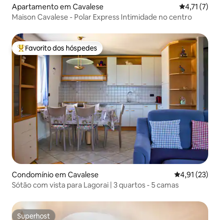
Apartamento em Cavalese
Classificaçã
4,71 (7)
Maison Cavalese - Polar Express Intimidade no centro
Favorito dos hóspedes
Favoritos dos hóspedes mais apreciados
Condomínio em Cavalese
Classificação
4,91 (23)
Sótão com vista para Lagorai | 3 quartos - 5 camas
Superhost