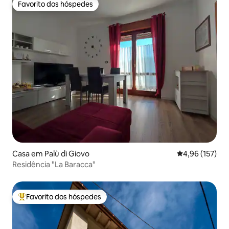
Favorito dos hóspedes
Favorito dos hóspedes
Casa em Palù di Giovo
Classificação 
4,96 (157)
Residência "La Baracca"
Favorito dos hóspedes
Favoritos dos hóspedes mais apreciados