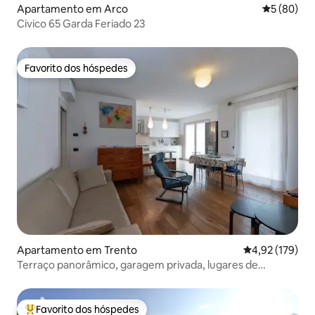
Apartamento em Arco
Classifica
5 (80)
Civico 65 Garda Feriado 23
Favorito dos hóspedes
Favorito dos hóspedes
Apartamento em Trento
Classificação 
4,92 (179)
Terraço panorâmico, garagem privada, lugares de
estacionamento
Favorito dos hóspedes