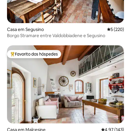
Casa em Segusino
Classificaç
5 (220)
Borgo Stramare entre Valdobbiadene e Segusino
Favorito dos hóspedes
Favoritos dos hóspedes mais apreciados
Casa em Malcesine
Classificação 
4,97 (143)