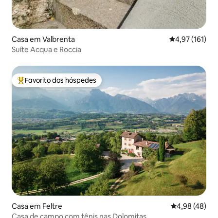
Casa em Valbrenta
Classificação 
4,97 (161)
Suíte Acqua e Roccia
Favorito dos hóspedes
Favoritos dos hóspedes mais apreciados
Casa em Feltre
Classificação 
4,98 (48)
Casa de campo com tênis nas Dolomitas