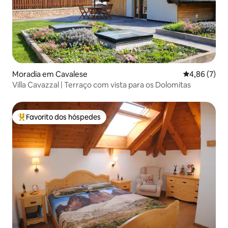
Moradia em Cavalese
Classificaçã
4,86 (7)
Villa Cavazzal | Terraço com vista para os Dolomitas
Favorito dos hóspedes
Favoritos dos hóspedes mais apreciados