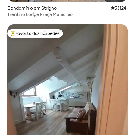
Condomínio em Strigno
Classificaç
5 (124)
Trentino Lodge Praça Municipio
Favorito dos hóspedes
Favoritos dos hóspedes mais apreciados