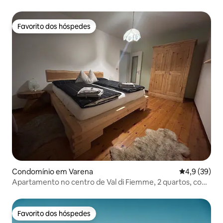
Favorito dos hóspedes
Favorito dos hóspedes
Condomínio em Varena
Classificaçã
4,9 (39)
Apartamento no centro de Val di Fiemme, 2 quartos, com
varanda
Favorito dos hóspedes
Favorito dos hóspedes