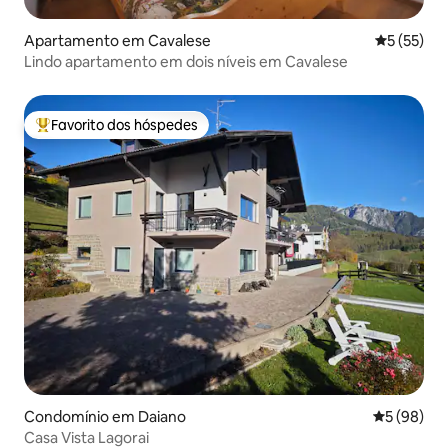
Apartamento em Cavalese
Classifica
5 (55)
Lindo apartamento em dois níveis em Cavalese
Favorito dos hóspedes
Favoritos dos hóspedes mais apreciados
Condomínio em Daiano
Classifica
5 (98)
Casa Vista Lagorai