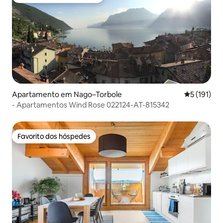
Favoritos dos hóspedes mais apreciados
Apartamento em Nago–Torbole
Classificaç
5 (191)
- Apartamentos Wind Rose 022124-AT-815342
Favorito dos hóspedes
Favorito dos hóspedes