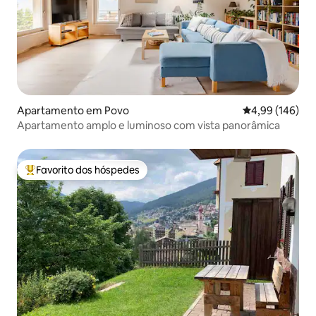
Apartamento em Povo
Classificação m
4,99 (146)
Apartamento amplo e luminoso com vista panorâmica
Favorito dos hóspedes
Favoritos dos hóspedes mais apreciados