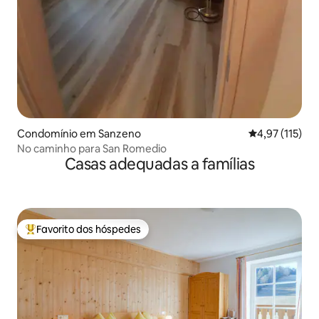
Condomínio em Sanzeno
Classificação 
4,97 (115)
No caminho para San Romedio
Casas adequadas a famílias
Favorito dos hóspedes
Favoritos dos hóspedes mais apreciados