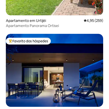
Apartamento em Urtijëi
Classificação m
4,95 (259)
Apartamento Panorama Ortisei
Favorito dos hóspedes
Favoritos dos hóspedes mais apreciados