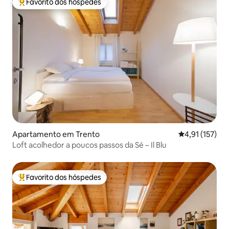
Favorito dos hóspedes
Favoritos dos hóspedes mais apreciados
Apartamento em Trento
Classificação 
4,91 (157)
Loft acolhedor a poucos passos da Sé – Il Blu
Favorito dos hóspedes
Favoritos dos hóspedes mais apreciados