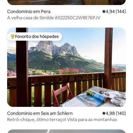
Condomínio em Pera
Classificação m
4,94 (144)
A velha casa de Similde it022250C2W8E76PJV
Favorito dos hóspedes
Favoritos dos hóspedes mais apreciados
Condomínio em Seis am Schlern
Classificação m
4,98 (140)
Retrô-chique, ótimo terraço! Vista para as montanhas