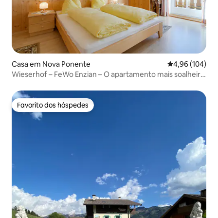
Casa em Nova Ponente
Classificação m
4,96 (104)
Wieserhof – FeWo Enzian – O apartamento mais soalheiro
do Tirol do Sul
Favorito dos hóspedes
Favorito dos hóspedes