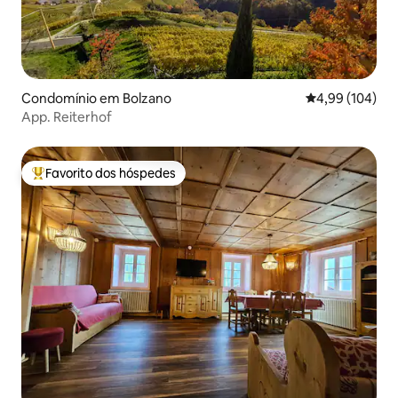
Condomínio em Bolzano
Classificação m
4,99 (104)
App. Reiterhof
Favorito dos hóspedes
Favoritos dos hóspedes mais apreciados