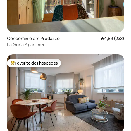
Condomínio em Predazzo
Classificação m
4,89 (233)
La Goria Apartment
Favorito dos hóspedes
Favoritos dos hóspedes mais apreciados