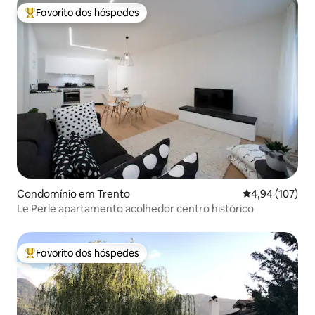
Favorito dos hóspedes
Favoritos dos hóspedes mais apreciados
Condomínio em Trento
Classificação 
4,94 (107)
Le Perle apartamento acolhedor centro histórico
Favorito dos hóspedes
Favoritos dos hóspedes mais apreciados