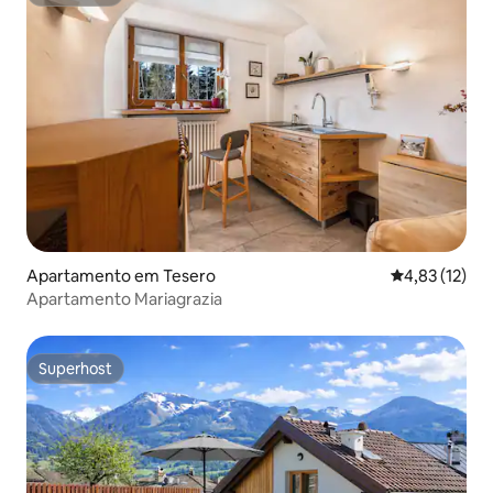
Superhost
Apartamento em Tesero
Classificação
4,83 (12)
Apartamento Mariagrazia
Superhost
Superhost