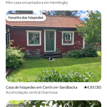
Mini-casa encantadora em Hemlingby
Favorito dos hóspedes
Favorito dos hóspedes
Casa de hóspedes em Centrum-Sandbacka
Classificação
4,93 (30)
Acomodação central charmosa