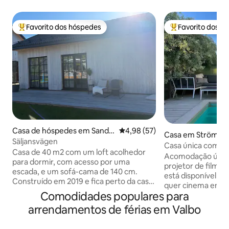
Favorito dos hóspedes
Favorito dos h
Favoritos dos hóspedes mais apreciados
Favoritos dos hó
Casa de hóspedes em Sandvi
Classificação média de 4,98 em 
4,98 (57)
Casa em Strömsb
ken
Säljansvägen
Casa única com ci
Casa de 40 m2 com um loft acolhedor
Acomodação única
para dormir, com acesso por uma
projetor de filmes 
escada, e um sofá-cama de 140 cm.
está disponível de ju
Construído em 2019 e fica perto da casa
quer cinema em c
da família. Na casa há também uma linda
Comodidades populares para
assistir a filmes 
cadeira de massagem que pode ser
sistema de som D
arrendamentos de férias em Valbo
usada sem limites. Cozinha totalmente
dorme em colchõ
equipada com máquina de lavar louça e
memória. Família 