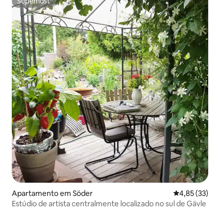
Superhost
Superhost
Apartamento em Söder
Classificação
4,85 (33)
Estúdio de artista centralmente localizado no sul de Gävle