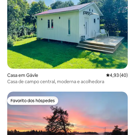
Casa em Gävle
Classificação
4,93 (40)
Casa de campo central, moderna e acolhedora
Favorito dos hóspedes
Favorito dos hóspedes