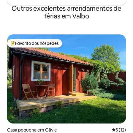
Outros excelentes arrendamentos de
férias em Valbo
Favorito dos hóspedes
Favoritos dos hóspedes mais apreciados
Casa pequena em Gävle
Classifica
5 (12)