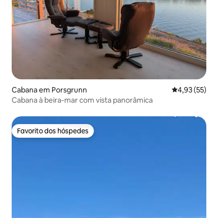
Cabana em Porsgrunn
Classificação
4,93 (55)
Cabana à beira-mar com vista panorâmica
Favorito dos hóspedes
Favorito dos hóspedes