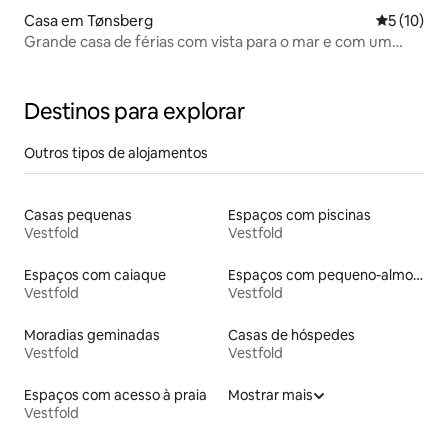
Casa em Tønsberg
Classifica
5 (10)
Grande casa de férias com vista para o mar e com um
pequeno extra
Destinos para explorar
Outros tipos de alojamentos
Casas pequenas
Espaços com piscinas
Vestfold
Vestfold
Espaços com caiaque
Espaços com pequeno-almoço
Vestfold
Vestfold
Moradias geminadas
Casas de hóspedes
Vestfold
Vestfold
Espaços com acesso à praia
Mostrar mais
Vestfold