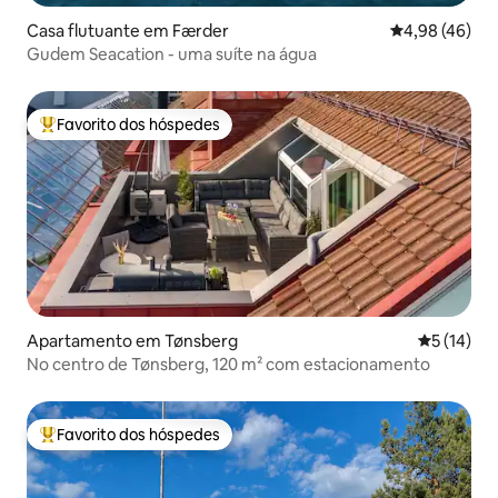
Casa flutuante em Færder
Classificação 
4,98 (46)
Gudem Seacation - uma suíte na água
Favorito dos hóspedes
Favoritos dos hóspedes mais apreciados
Apartamento em Tønsberg
Classifica
5 (14)
No centro de Tønsberg, 120 m² com estacionamento
Favorito dos hóspedes
Favoritos dos hóspedes mais apreciados