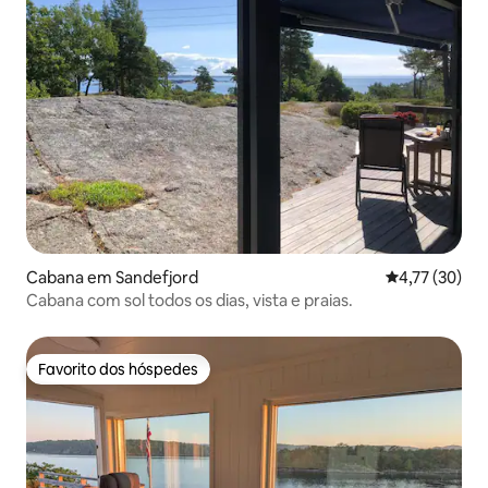
Cabana em Sandefjord
Classificação
4,77 (30)
Cabana com sol todos os dias, vista e praias.
Favorito dos hóspedes
Favorito dos hóspedes