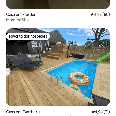
Casa em Færder
Classificação 
4,95 (60)
MomentStay
Favorito dos hóspedes
Favorito dos hóspedes
Casa em Tønsberg
Classificação
4,94 (71)