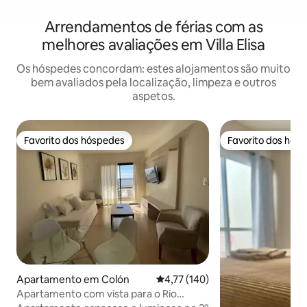
Arrendamentos de férias com as
melhores avaliações em Villa Elisa
Os hóspedes concordam: estes alojamentos são muito
bem avaliados pela localização, limpeza e outros
aspetos.
Favorito dos hóspedes
Favorito dos hós
Favorito dos hóspedes
Favorito dos hós
Apartamento em Colón
Classificação média de 4,77 em 5
4,77 (140)
Apartamento com vista para o Rio
Uruguai!