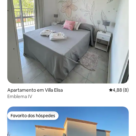
Apartamento em Villa Elisa
Classificaçã
4,88 (8)
Emblema IV
Favorito dos hóspedes
Favorito dos hóspedes