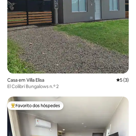
Casa em Villa Elisa
Classific
5 (3)
El Colibrí Bungalows n.º 2
Favorito dos hóspedes
Favoritos dos hóspedes mais apreciados