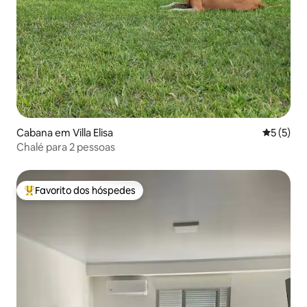
Cabana em Villa Elisa
Classific
5 (5)
Chalé para 2 pessoas
Favorito dos hóspedes
Favoritos dos hóspedes mais apreciados