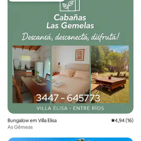
Bungalow em Villa Elisa
Classificação
4,94 (16)
As Gêmeas