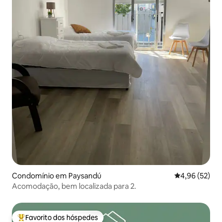
Condomínio em Paysandú
Classificação
4,96 (52)
Acomodação, bem localizada para 2.
Favorito dos hóspedes
Favoritos dos hóspedes mais apreciados