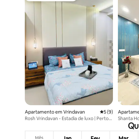
Apartamento em Vrindavan
Classificação médi
5 (9)
Apartame
Rosh Vrindavan - Estadia de luxo | Perto
Shanta Ho
Qua
de Prem Mandir
Prem Mand
Mês
Jan.
Fev.
Mar.