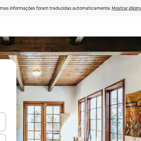
mas informações foram traduzidas automaticamente. 
Mostrar idioma
egue com as teclas de seta para cima e para baixo ou explore com ges