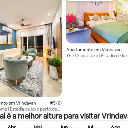
Apartamento em Vrindavan
The Vrinda Luxe | Estadia de lux
de Prem Mandir
a de 5 em 5 estrelas, 9avaliações
nto em Vrindavan
Classificação média de 5 em 5 estrelas, 
5 (6)
mz | Estadia de luxo perto de
l é a melhor altura para visitar Vrinda
ir | Iskon
Abr.
Mai.
Jun.
Jul.
Ago.