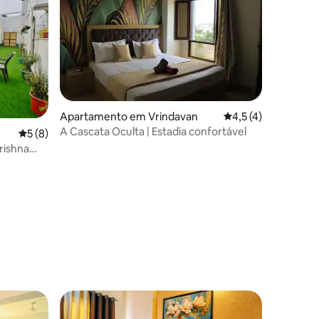
Apartamento em Vrindavan
Classificação média
4,5 (4)
A Cascata Oculta | Estadia confortável
Classificação média de 5 em 5 estrelas, 8avaliações
5 (8)
Krishna
5avaliações