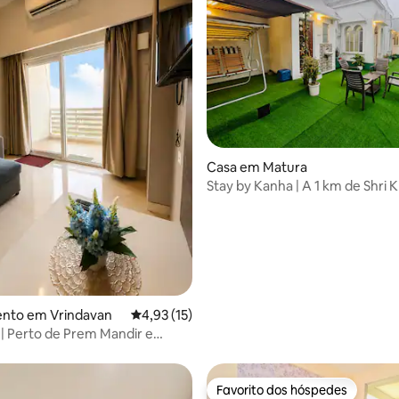
a de 5 em 5 estrelas, 3avaliações
Casa em Matura
Stay by Kanha | A 1 km de Shri 
Janmabhoomi
nto em Vrindavan
Classificação média de 4,93 em 5 estrelas, 1
4,93 (15)
 Perto de Prem Mandir e
indavan
Favorito dos hóspedes
Favorito dos hóspedes