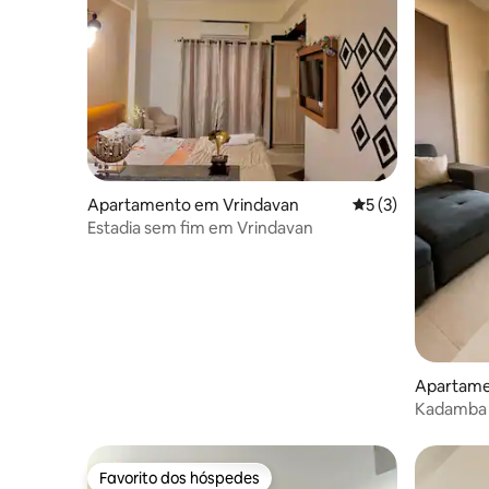
Apartamento em Vrindavan
Classificação médi
5 (3)
Estadia sem fim em Vrindavan
Apartame
Kadamba |
Iskcon Vr
Favorito dos hóspedes
Favorito dos hóspedes