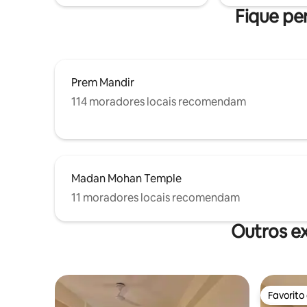
conforto,
Fique per
Prem Mandir
114 moradores locais recomendam
Madan Mohan Temple
11 moradores locais recomendam
Outros e
Favorito
Favorito