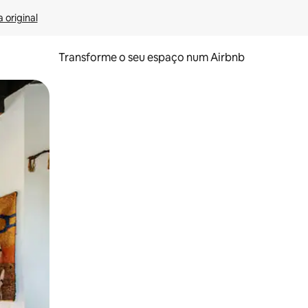
 original
Transforme o seu espaço num Airbnb
tos de toque ou deslize.