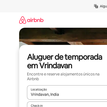
Saltar
Algu
para
o
conteúdo
Aluguer de temporada
em Vrindavan
Encontre e reserve alojamentos únicos na
Airbnb
Localização
Quando os resultados estiverem disponíveis, nav
Check-in