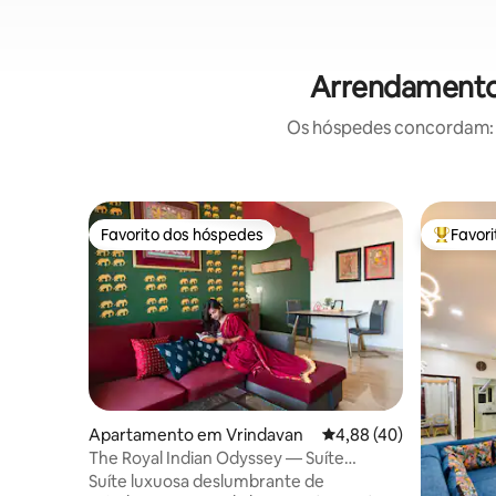
Arrendamentos
Os hóspedes concordam: e
Favorito dos hóspedes
Favor
Favorito dos hóspedes
Favorito
Apartamento em Vrindavan
Classificação média de
4,88 (40)
The Royal Indian Odyssey — Suíte
Majestic Luxury
Suíte luxuosa deslumbrante de