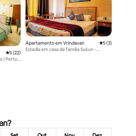
Apartamento em Vrindavan
Classificação méd
5 (3)
Estadia em casa de família Sukun -
Classificação média de 5 em 5 estrelas, 22avaliações
5 (22)
Vrindavan
o | Perto
6avaliações
van?
Set.
Out.
Nov.
Dez.