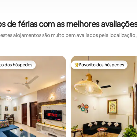
 de férias com as melhores avaliaçõe
stes alojamentos são muito bem avaliados pela localização, 
ito dos hóspedes
Favorito dos hóspedes
s dos hóspedes mais apreciados
Favoritos dos hóspedes mais a
 4,88 em 5 estrelas, 40avaliações