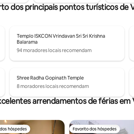
 paz e conectividade.
to dos principais pontos turísticos de
Templo ISKCON Vrindavan Sri Sri Krishna
Balarama
94 moradores locais recomendam
Shree Radha Gopinath Temple
8 moradores locais recomendam
xcelentes arrendamentos de férias em 
 dos hóspedes
Favorito dos hóspedes
 dos hóspedes
Favorito dos hóspedes