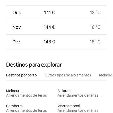
Out.
141 €
13 °C
Nov.
144 €
16 °C
Dez.
148 €
18 °C
Destinos para explorar
Destinos por perto
Outros tipos de alojamentos
Melhores
Melbourne
Ballarat
Arrendamentos de férias
Arrendamentos de férias
Camberra
Warrnambool
Arrendamentos de férias
Arrendamentos de férias