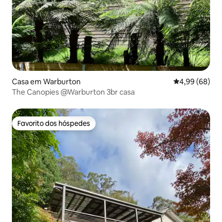
Casa em Warburton
Classificação 
4,99 (68)
The Canopies @Warburton 3br casa
Favorito dos hóspedes
Favorito dos hóspedes