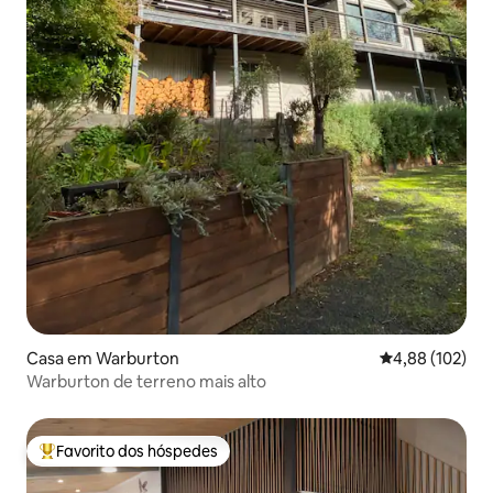
Casa em Warburton
Classificação 
4,88 (102)
Warburton de terreno mais alto
Favorito dos hóspedes
Favoritos dos hóspedes mais apreciados