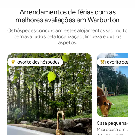
Arrendamentos de férias com as
melhores avaliações em Warburton
Os hóspedes concordam: estes alojamentos são muito
bem avaliados pela localização, limpeza e outros
aspetos.
Favorito dos hóspedes
Favorito dos h
Favoritos dos hóspedes mais apreciados
Favoritos dos hó
Casa pequena em 
burton
Microcasa em Leith 