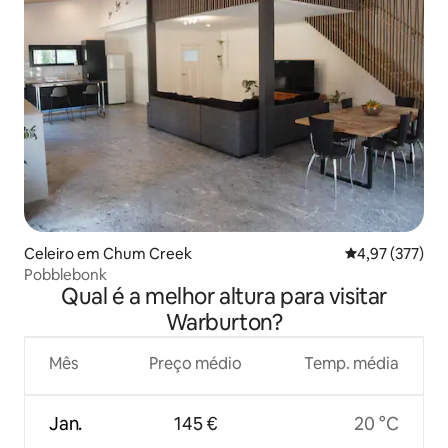
Celeiro em Chum Creek
Classificação 
4,97 (377)
Pobblebonk
Qual é a melhor altura para visitar
Warburton?
Mês
Preço médio
Temp. média
Jan.
145 €
20 °C