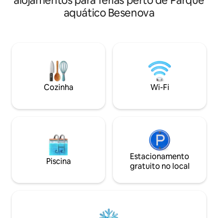
alojamentos para férias perto de Parque
fôlego proporcion
em Komjatná, uma aldeia na fronteira
aquático Besenova
inesquecível. Alojamento de 4 camas
entre Liptov e Orava, numa casa de
que tem tudo o qu
campo para 4 pessoas. Interior
ilimitada, eletric
moderno, cozinha totalmente equipada,
acima do padrão, 
Wi-Fi, terraço, grelhador, lareira, parque
banheira de hidro
infantil e um grande jardim para
assentos ao ar liv
conforto e diversão. Existem 3 camas no
de ar condicionado
sótão e um sofá-cama no rés-do-chão.
frigorífico e uma t
Há também uma televisão, uma
Cozinha
Wi-Fi
máquina de lavar roupa e a possibilidade
de pedir bicicletas emprestadas
gratuitamente. Experimente Liptov em
Komjatna.
Estacionamento
Piscina
gratuito no local