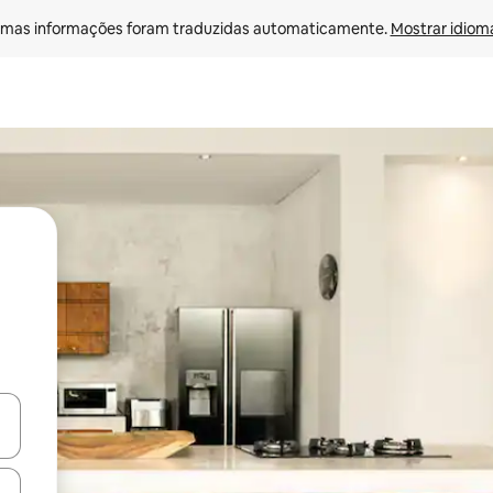
mas informações foram traduzidas automaticamente. 
Mostrar idioma
egue com as teclas de seta para cima e para baixo ou explore com ges