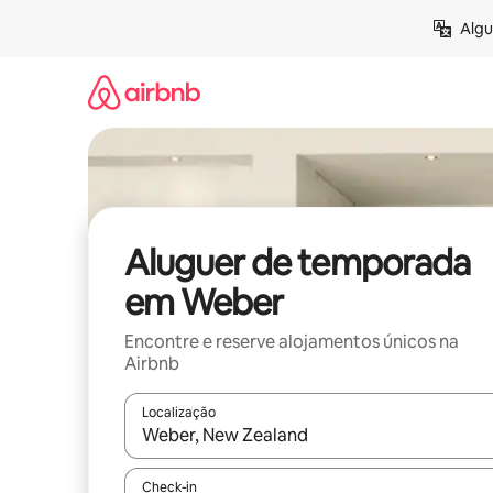
Saltar
Algu
para
o
conteúdo
Aluguer de temporada
em Weber
Encontre e reserve alojamentos únicos na
Airbnb
Localização
Quando os resultados estiverem disponíveis, nav
Check-in