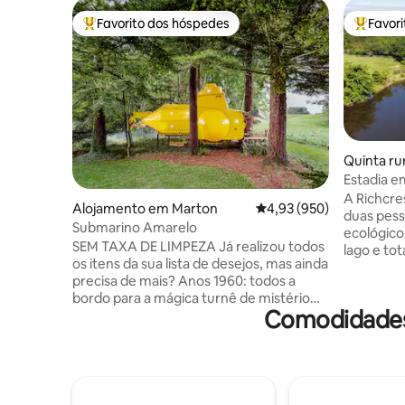
Favorito dos hóspedes
Favor
Favoritos dos hóspedes mais apreciados
Favorito
Quinta ru
st
Estadia e
autônom
A Richcre
Alojamento em Marton
Classificação média de 
4,93 (950)
duas pess
Submarino Amarelo
ecológico. Situado junto a um pequ
SEM TAXA DE LIMPEZA Já realizou todos
lago e totalm
os itens da sua lista de desejos, mas ainda
companhia
precisa de mais? Anos 1960: todos a
Zelândia,
bordo para a mágica turnê de mistério
de Kereru. A cabana proporcion
Comodidades 
com os Beatles e seu Submarino
retiro pr
Amarelo, movido pelo amor; porque é
para fugir
isso que faz o mundo girar Cenário de
moderna. Vidro duplo, totalmen
superpotência da Guerra Fria: "Hunt for
isolado e
Red October" coloca você no comando
para aquecimento. 
da destruição nuclear mutuamente
tradiciona