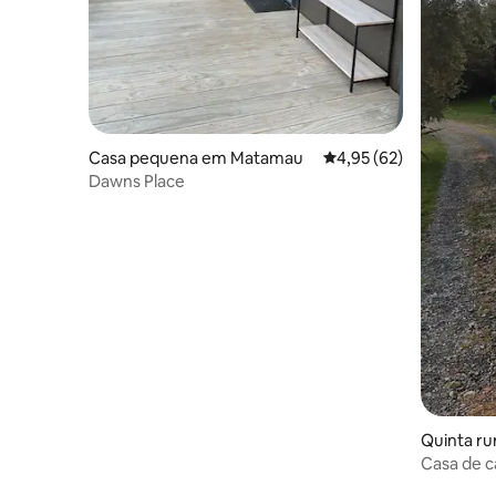
Casa pequena em Matamau
Classificação média de
4,95 (62)
Dawns Place
Quinta ru
Casa de c
aconchega