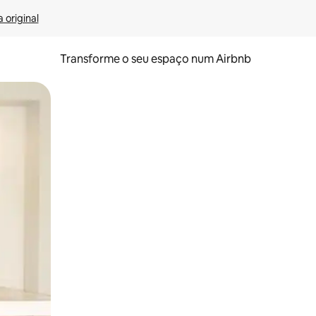
 original
Transforme o seu espaço num Airbnb
tos de toque ou deslize.