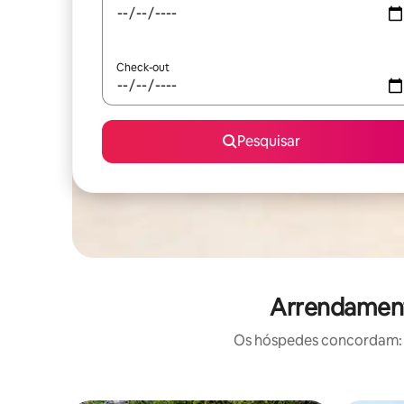
Check-out
Pesquisar
Arrendament
Os hóspedes concordam: e