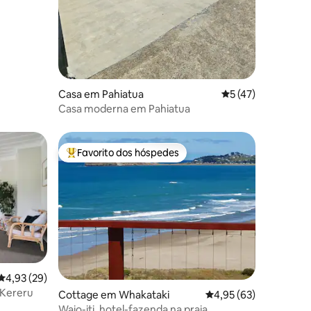
Casa em Pahiatua
Classificação médi
5 (47)
Casa moderna em Pahiatua
Favorito dos hóspedes
Favoritos dos hóspedes mais apreciados
Classificação média de 4,93 em 5 estrelas, 29avaliações
4,93 (29)
 Kereru
Cottage em Whakataki
Classificação média de
4,95 (63)
Waio-iti, hotel-fazenda na praia