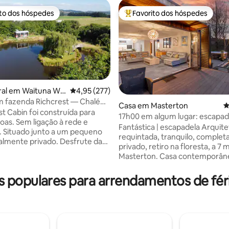
ito dos hóspedes
Favorito dos hóspedes
s dos hóspedes mais apreciados
Favoritos dos hóspedes mais a
ral em Waituna We
Classificação média de 4,95 em 5 estrelas, 27
4,95 (277)
m fazenda Richcrest — Chalé
Casa em Masterton
C
o
st Cabin foi construída para
​17h00 em algum lugar: escapad
4,93 em 5 estrelas, 950avaliações
oas. Sem ligação à rede e
premium em Wairarapa
Fantástica | escapadela ​Arquit
eno
requintada, tranquilo, comple
ente privado. Desfrute da
privado, retiro na floresta, a 7
 das belas aves da Nova
Masterton. Casa contemporânea de alto
 Tui, Fantail e uma abundância
nível, escapadela isolada com 
a um
para todas as estações. ​Interiores limpos
populares para arrendamentos de fé
ivado, tranquilo e deslumbrante
e minimalistas com três quarto
 às armadilhas da vida
casas de banho (a principal priva
te
Quartos cheios de luz e design
 um aquecedor a gás infinito
com vistas requintadas para o 
Situada numa quinta
paisagístico. ​Jardins em socalcos que
l de ovelhas e bovinos da