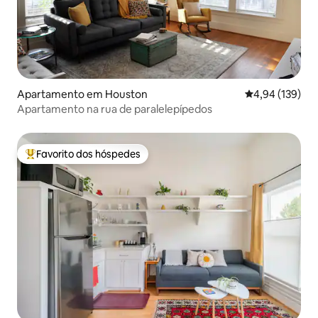
Apartamento em Houston
Classificação 
4,94 (139)
Apartamento na rua de paralelepípedos
Favorito dos hóspedes
Favoritos dos hóspedes mais apreciados