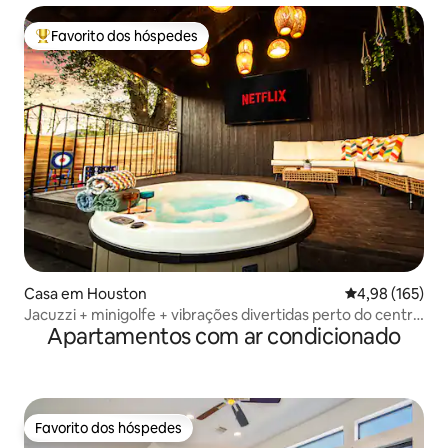
Favorito dos hóspedes
Favoritos dos hóspedes mais apreciados
Casa em Houston
Classificação 
4,98 (165)
Jacuzzi + minigolfe + vibrações divertidas perto do centro
Apartamentos com ar condicionado
da cidade
Favorito dos hóspedes
Favorito dos hóspedes