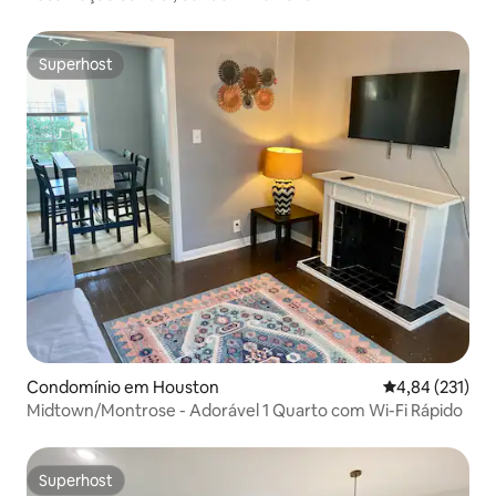
Superhost
Superhost
Condomínio em Houston
Classificação 
4,84 (231)
Midtown/Montrose - Adorável 1 Quarto com Wi-Fi Rápido
Superhost
Superhost