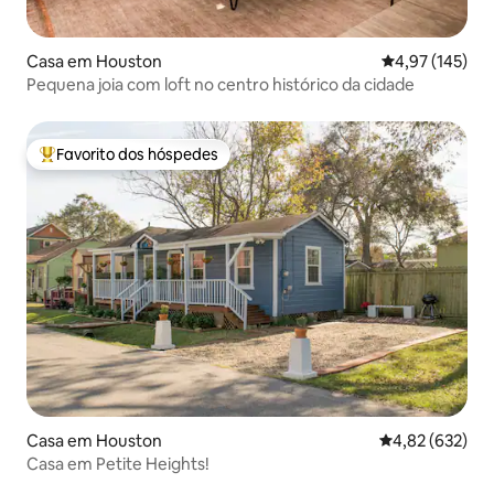
Casa em Houston
Classificação 
4,97 (145)
Pequena joia com loft no centro histórico da cidade
Favorito dos hóspedes
Favoritos dos hóspedes mais apreciados
Casa em Houston
Classificação m
4,82 (632)
Casa em Petite Heights!