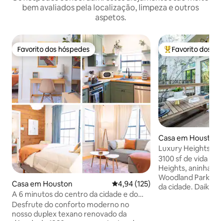
bem avaliados pela localização, limpeza e outros
aspetos.
Favorito dos hóspedes
Favorito dos h
Favorito dos hóspedes
Favoritos dos hó
Casa em Houston
Luxury Heights Urb
Top 5% na Airbnb
3100 sf de vida d
Heights, aninhado 
Woodland Park e 
Casa em Houston
Classificação média de 4,94 em 5
4,94 (125)
da cidade. Daikin Park, Toyota Ctr e GRB
A 6 minutos do centro da cidade e do
Convention Ctr fi
Astros Park • Estacionamento privado
Desfrute do conforto moderno no
minutos de distânc
nosso duplex texano renovado da
minutos. TMC a 15