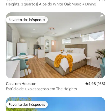
Heights, 3 quartos| A pé do White Oak Music + Dining
Favorito dos hóspedes
Favorito dos hóspedes
Casa em Houston
Classificação m
4,98 (168)
Estúdio de luxo espaçoso em The Heights
Favorito dos hóspedes
Favorito dos hóspedes