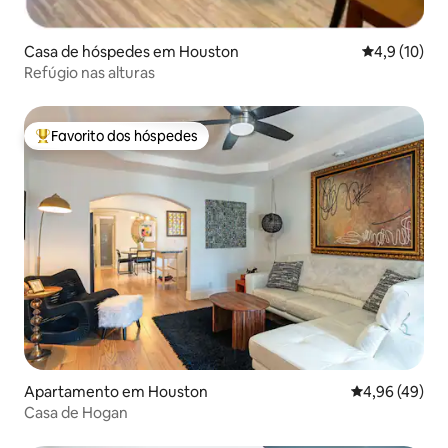
Casa de hóspedes em Houston
Classificaçã
4,9 (10)
Refúgio nas alturas
Favorito dos hóspedes
Favoritos dos hóspedes mais apreciados
Apartamento em Houston
Classificação 
4,96 (49)
Casa de Hogan