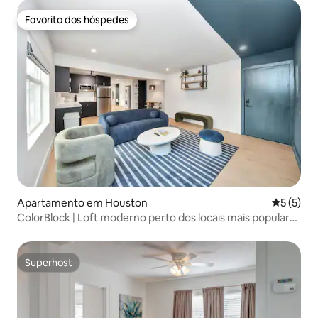
Favorito dos hóspedes
Favorito dos hóspedes
Apartamento em Houston
Classific
5 (5)
ColorBlock | Loft moderno perto dos locais mais populares
de Houston
Superhost
Superhost