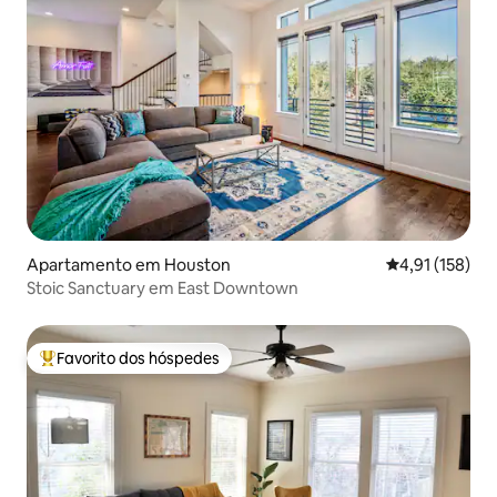
Apartamento em Houston
Classificação 
4,91 (158)
Stoic Sanctuary em East Downtown
Favorito dos hóspedes
Favoritos dos hóspedes mais apreciados