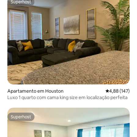
Superhost
Superhost
Apartamento em Houston
Classificação 
4,88 (147)
Luxo 1 quarto com cama king size em localização perfeita
Superhost
Superhost