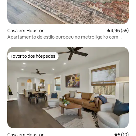
Casa em Houston
Classificação
4,96 (55)
Apartamento de estilo europeu no metro ligeiro com
vistas para o pôr do sol
Favorito dos hóspedes
Favorito dos hóspedes
Casa em Houston
Classifica
5 (10)