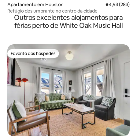
Apartamento em Houston
Classificação m
4,93 (283)
Refúgio deslumbrante no centro da cidade
Outros excelentes alojamentos para
férias perto de White Oak Music Hall
Favorito dos hóspedes
Favorito dos hóspedes