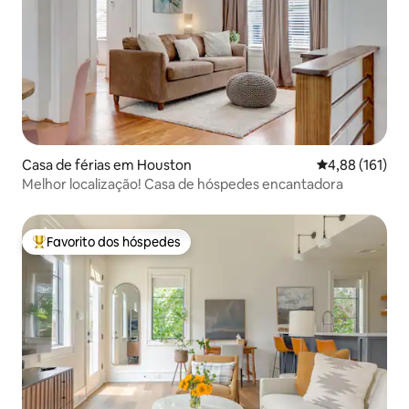
Casa de férias em Houston
Classificação 
4,88 (161)
Melhor localização! Casa de hóspedes encantadora
Favorito dos hóspedes
Favoritos dos hóspedes mais apreciados