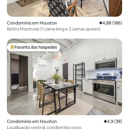
Condomínio em Houston
Classificação m
4,88 (186)
Retiro Montrose (1 cama king e 2 camas queen)
Favorito dos hóspedes
Favoritos dos hóspedes mais apreciados
Condomínio em Houston
Classificaçã
4,9 (39)
Localização central, condomínio novo