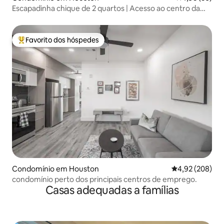
Escapadinha chique de 2 quartos | Acesso ao centro da
cidade, Wi-Fi e estacionamento
Favorito dos hóspedes
Favoritos dos hóspedes mais apreciados
Condomínio em Houston
Classificação m
4,92 (208)
condomínio perto dos principais centros de emprego.
Casas adequadas a famílias