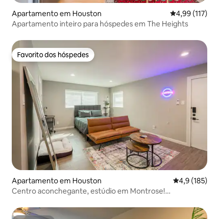
Apartamento em Houston
Classificação 
4,99 (117)
Apartamento inteiro para hóspedes em The Heights
Favorito dos hóspedes
Favorito dos hóspedes
Apartamento em Houston
Classificação
4,9 (185)
Centro aconchegante, estúdio em Montrose!
Estacionamento gratuito!