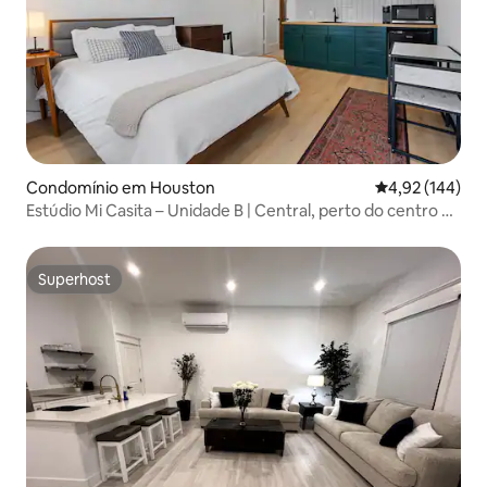
Condomínio em Houston
Classificação 
4,92 (144)
Estúdio Mi Casita – Unidade B | Central, perto do centro da
cidade
Superhost
Superhost