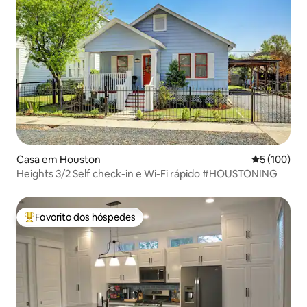
Casa em Houston
Classificaç
5 (100)
Heights 3/2 Self check-in e Wi-Fi rápido #HOUSTONING
Favorito dos hóspedes
Favoritos dos hóspedes mais apreciados