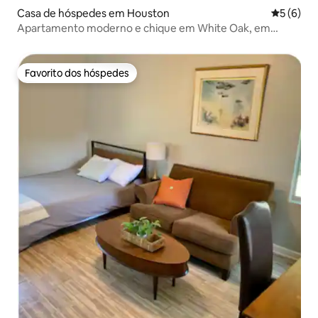
Casa de hóspedes em Houston
Classific
5 (6)
Apartamento moderno e chique em White Oak, em
Houston, para amantes da música!
Favorito dos hóspedes
Favorito dos hóspedes