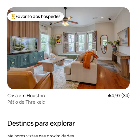
Favorito dos hóspedes
Favoritos dos hóspedes mais apreciados
Casa em Houston
Classificação
4,97 (34)
Pátio de Threlkeld
Destinos para explorar
Melhores vistas nas proximidades