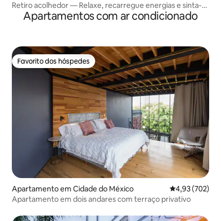
Retiro acolhedor — Relaxe, recarregue energias e sinta-
Apartamentos com ar condicionado
se em casa
Favorito dos hóspedes
Favorito dos hóspedes
Apartamento em Cidade do México
Classificação m
4,93 (702)
Apartamento em dois andares com terraço privativo