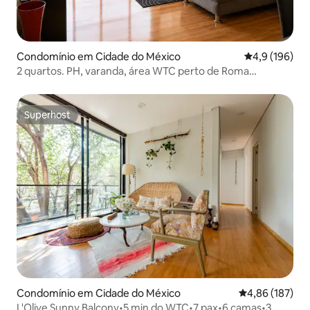
Condomínio em Cidade do México
Classificação
4,9 (196)
2 quartos. PH, varanda, área WTC perto de Roma
Condesa
Superhost
Superhost
Condomínio em Cidade do México
Classificação 
4,86 (187)
L'Olive Sunny Balcony•5 min do WTC•7 pax•6 camas•3