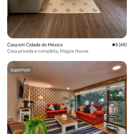
Casa em Cidade do México
Classifica
5 (49)
Casa privada e completa, Magüe House
Superhost
Superhost