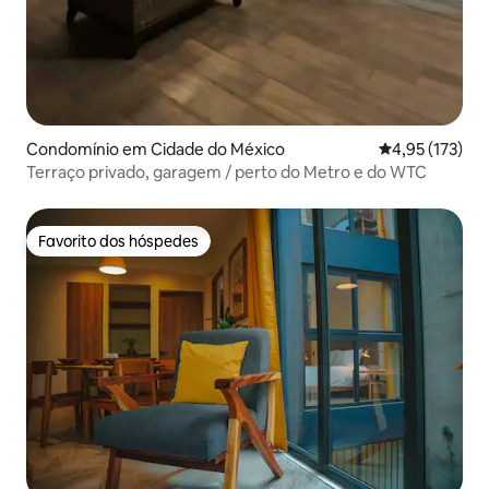
Condomínio em Cidade do México
Classificação 
4,95 (173)
Terraço privado, garagem / perto do Metro e do WTC
Favorito dos hóspedes
Favorito dos hóspedes