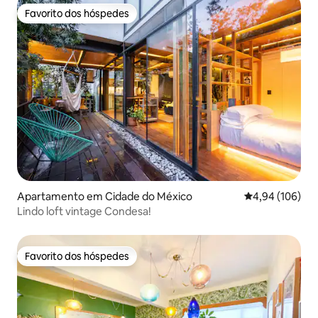
Favorito dos hóspedes
Favorito dos hóspedes
Apartamento em Cidade do México
Classificação m
4,94 (106)
Lindo loft vintage Condesa!
Favorito dos hóspedes
Favorito dos hóspedes