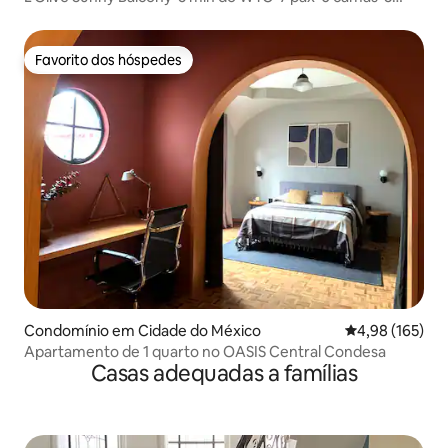
quartos•2 casas de banho
Favorito dos hóspedes
Favorito dos hóspedes
Condomínio em Cidade do México
Classificação 
4,98 (165)
Apartamento de 1 quarto no OASIS Central Condesa
Casas adequadas a famílias