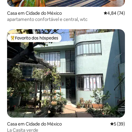
Casa em Cidade do México
Classificação
4,84 (74)
apartamento confortável e central, wtc
Favorito dos hóspedes
Favoritos dos hóspedes mais apreciados
Casa em Cidade do México
Classifica
5 (39)
La Casita verde