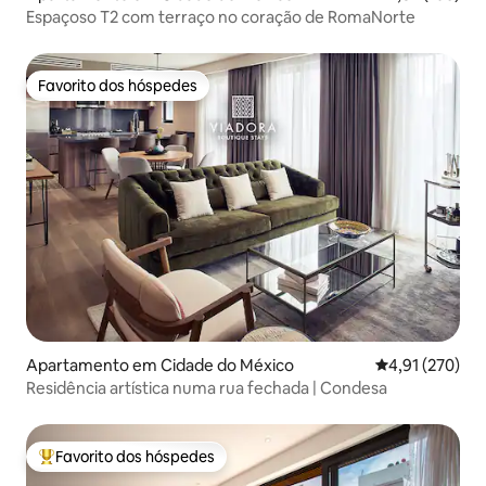
Espaçoso T2 com terraço no coração de RomaNorte
Favorito dos hóspedes
Favorito dos hóspedes
Apartamento em Cidade do México
Classificação 
4,91 (270)
Residência artística numa rua fechada | Condesa
Favorito dos hóspedes
Favoritos dos hóspedes mais apreciados