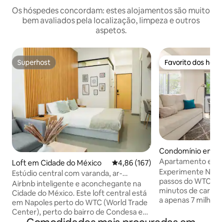
Os hóspedes concordam: estes alojamentos são muito
bem avaliados pela localização, limpeza e outros
aspetos.
Superhost
Favorito dos hós
Superhost
Favorito dos hós
Condomínio em C
éxico
Apartamento enso
Loft em Cidade do México
Classificação média de 4,86 em 5
4,86 (167)
em Nápoles, pert
Experimente Nápo
Estúdio central com varanda, ar-
passos do WTC e d
condicionado, cama queen size e sofá-
Airbnb inteligente e aconchegante na
minutos de carro 
cama
Cidade do México. Este loft central está
a apenas 7 milhas 
em Napoles perto do WTC (World Trade
Internacional Beni
Center), perto do bairro de Condesa e
Estádio GNP e do
perto do bairro de Roma, ambos a uma