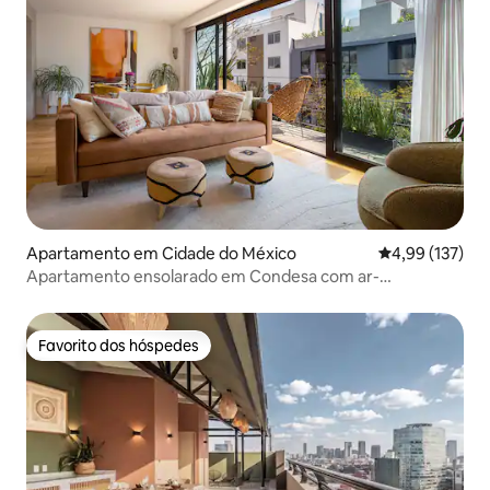
Apartamento em Cidade do México
Classificação 
4,99 (137)
Apartamento ensolarado em Condesa com ar-
condicionado e terraço privativo
Favorito dos hóspedes
Favorito dos hóspedes