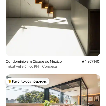
Condomínio em Cidade do México
Classificação 
4,97 (140)
Imbatível e único PH _ Condesa
Favorito dos hóspedes
Favoritos dos hóspedes mais apreciados