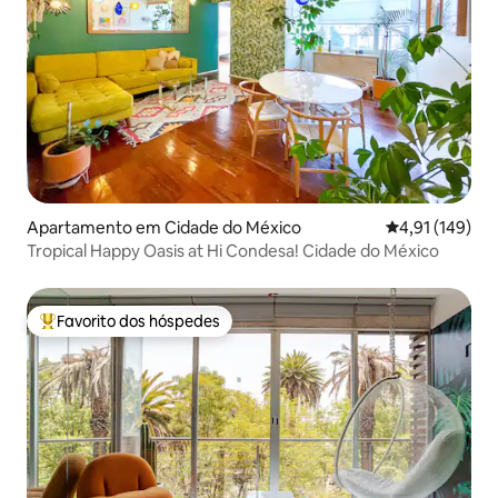
Apartamento em Cidade do México
Classificação 
4,91 (149)
Tropical Happy Oasis at Hi Condesa! Cidade do México
Favorito dos hóspedes
Favoritos dos hóspedes mais apreciados