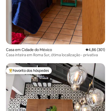
Casa em Cidade do México
Classificação 
4,86 (301)
Casa inteira em Roma Sur, ótima localização - privativa
Favorito dos hóspedes
Favoritos dos hóspedes mais apreciados