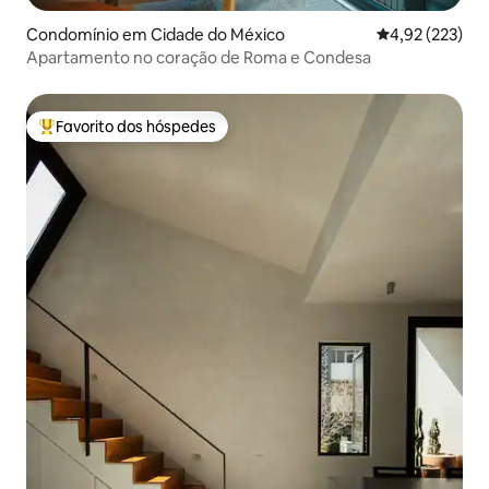
Condomínio em Cidade do México
Classificação 
4,92 (223)
Apartamento no coração de Roma e Condesa
Favorito dos hóspedes
Favoritos dos hóspedes mais apreciados