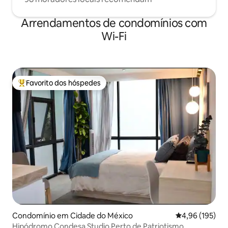
Arrendamentos de condomínios com
Wi-Fi
Favorito dos hóspedes
Favoritos dos hóspedes mais apreciados
Condomínio em Cidade do México
Classificação 
4,96 (195)
Hipódromo Condesa Studio Perto de Patriotismo