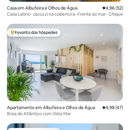
Casa em Albufeira e Olhos de Água
Classificação
4,96 (52)
Casa Latino- Jacuzzi na cobertura- Frente ao mar- Chique
Favorito dos hóspedes
Favoritos dos hóspedes mais apreciados
Apartamento em Albufeira e Olhos de Água
Classificação
4,98 (47)
Brisa do Atlântico com Vista Mar