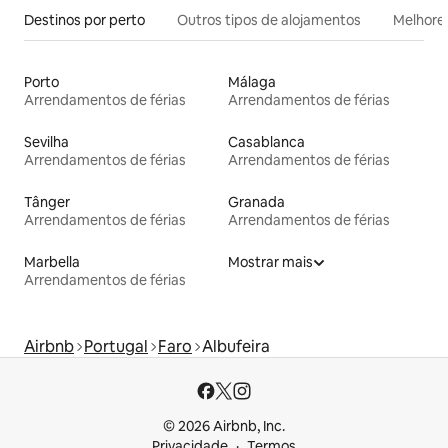
Destinos por perto
Outros tipos de alojamentos
Melhores
Porto
Málaga
Arrendamentos de férias
Arrendamentos de férias
Sevilha
Casablanca
Arrendamentos de férias
Arrendamentos de férias
Tânger
Granada
Arrendamentos de férias
Arrendamentos de férias
Marbella
Mostrar mais
Arrendamentos de férias
Airbnb
Portugal
Faro
Albufeira
© 2026 Airbnb, Inc.
Privacidade
Termos