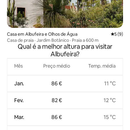
Casa em Albufeira e Olhos de Água
Classific
5 (9)
Casa de praia · Jardim Botânico · Praia a 600 m
Qual é a melhor altura para visitar
Albufeira?
Mês
Preço médio
Temp. média
Jan.
86 €
11 °C
Fev.
82 €
12 °C
Mar.
86 €
15 °C