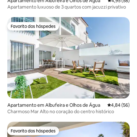
Apartamento em Albufeira e Olhos de Água
Classificação
4,95 (58)
Apartamento luxuoso de 3 quartos com jacuzzi privativo
Favorito dos hóspedes
Favorito dos hóspedes
Apartamento em Albufeira e Olhos de Água
Classificação 
4,84 (56)
Charmoso Mar Alto no coração do centro histórico
Favorito dos hóspedes
Favorito dos hóspedes