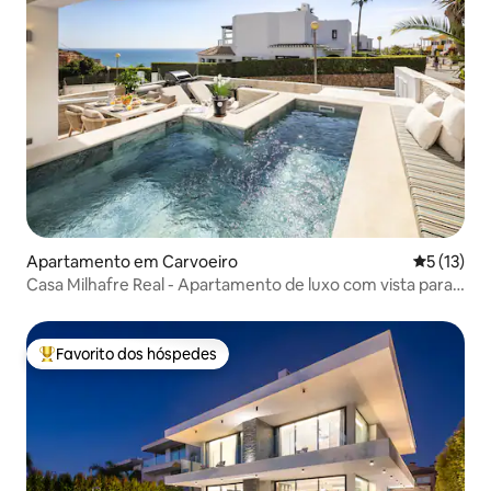
Apartamento em Carvoeiro
Classifica
5 (13)
Casa Milhafre Real - Apartamento de luxo com vista para
o mar
Favorito dos hóspedes
Favoritos dos hóspedes mais apreciados