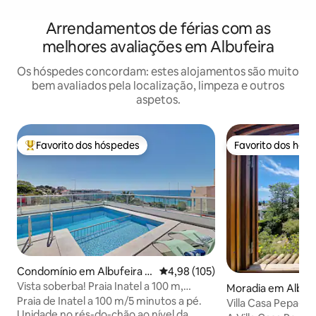
Arrendamentos de férias com as
melhores avaliações em Albufeira
Os hóspedes concordam: estes alojamentos são muito
bem avaliados pela localização, limpeza e outros
aspetos.
Favorito dos hóspedes
Favorito dos hós
Favoritos dos hóspedes mais apreciados
Favorito dos hós
Condomínio em Albufeira e
Classificação média de 4,98 em 5
4,98 (105)
Olhos de Água
Vista soberba! Praia Inatel a 100 m,
Moradia em Albufe
centro histórico a 300 m
Praia de Inatel a 100 m/5 minutos a pé.
Água
Villa Casa Pepa-P
Unidade no rés-do-chão ao nível da