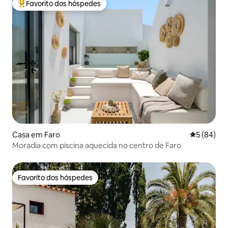
Favorito dos hóspedes
Favoritos dos hóspedes mais apreciados
Casa em Faro
Classifica
5 (84)
Moradia com piscina aquecida no centro de Faro
Favorito dos hóspedes
Favorito dos hóspedes