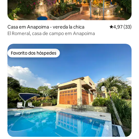
Casa em Anapoima - vereda la chica
Classificação
4,97 (33)
El Romeral, casa de campo em Anapoima
Favorito dos hóspedes
Favorito dos hóspedes