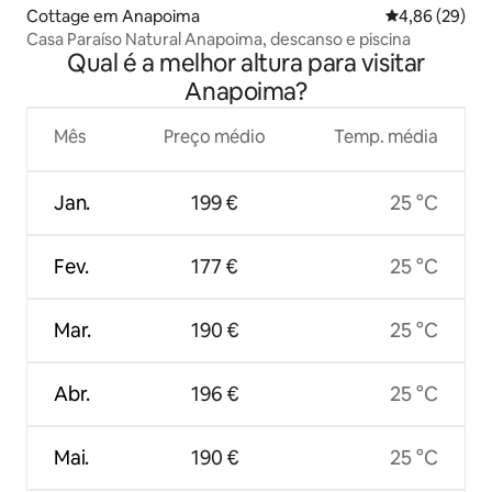
Cottage em Anapoima
Classificação 
4,86 (29)
Casa Paraíso Natural Anapoima, descanso e piscina
Qual é a melhor altura para visitar
Anapoima?
Mês
Preço médio
Temp. média
Jan.
199 €
25 °C
Fev.
177 €
25 °C
Mar.
190 €
25 °C
Abr.
196 €
25 °C
Mai.
190 €
25 °C