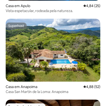
Casa em Apulo
Classificação
4,84 (25)
Vista espetacular, rodeada pela natureza.
Superhost
Superhost
Casa em Anapoima
Classificação
4,88 (52)
Casa San Martín de la Loma: Anapoima