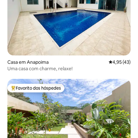
Casa em Anapoima
Classificação
4,95 (43)
Uma casa com charme, relaxe!
Favorito dos hóspedes
Favoritos dos hóspedes mais apreciados