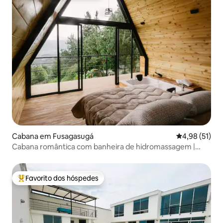
Cabana em Fusagasugá
Classificação
4,98 (51)
Cabana romântica com banheira de hidromassagem |
Fusagasugá
Favorito dos hóspedes
Favoritos dos hóspedes mais apreciados