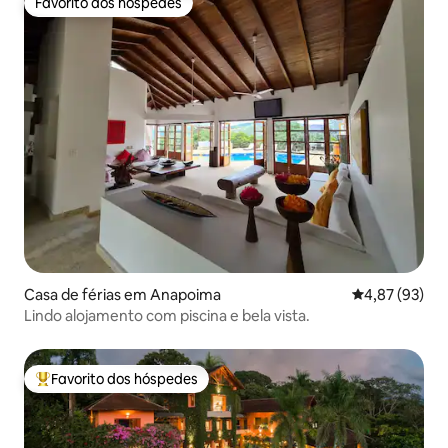
Favorito dos hóspedes
Favorito dos hóspedes
Casa de férias em Anapoima
Classificação
4,87 (93)
Lindo alojamento com piscina e bela vista.
Favorito dos hóspedes
Favoritos dos hóspedes mais apreciados