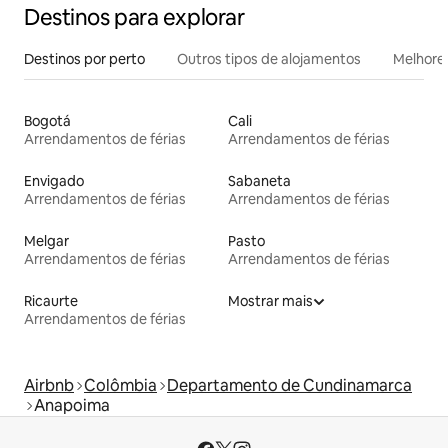
Destinos para explorar
Destinos por perto
Outros tipos de alojamentos
Melhores
Bogotá
Cali
Arrendamentos de férias
Arrendamentos de férias
Envigado
Sabaneta
Arrendamentos de férias
Arrendamentos de férias
Melgar
Pasto
Arrendamentos de férias
Arrendamentos de férias
Ricaurte
Mostrar mais
Arrendamentos de férias
Airbnb
Colômbia
Departamento de Cundinamarca
Anapoima