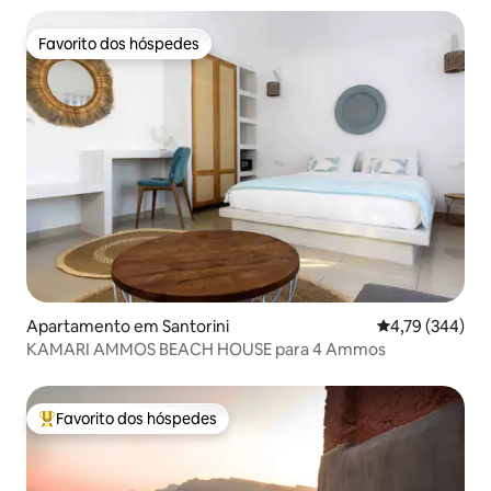
Favorito dos hóspedes
Favorito dos hóspedes
Apartamento em Santorini
Classificação m
4,79 (344)
KAMARI AMMOS BEACH HOUSE para 4 Ammos
Favorito dos hóspedes
Favoritos dos hóspedes mais apreciados