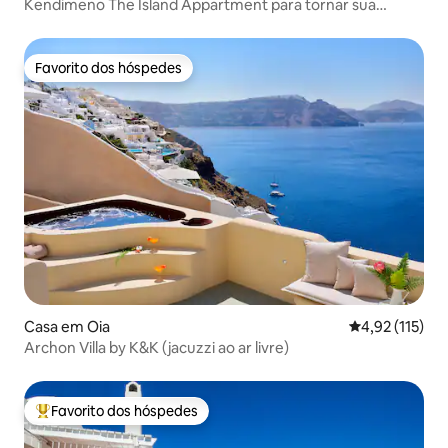
Kendimeno The Island Appartment para tornar sua
acomodação
Favorito dos hóspedes
Favorito dos hóspedes
Casa em Oia
Classificação 
4,92 (115)
Archon Villa by K&K (jacuzzi ao ar livre)
Favorito dos hóspedes
Favoritos dos hóspedes mais apreciados