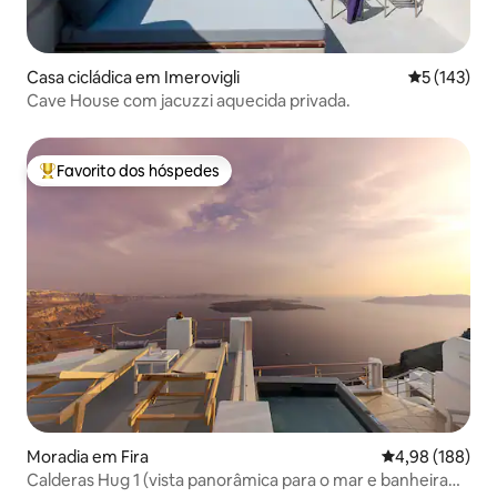
Casa cicládica em Imerovigli
Classificaç
5 (143)
Cave House com jacuzzi aquecida privada.
Favorito dos hóspedes
Favoritos dos hóspedes mais apreciados
Moradia em Fira
Classificação m
4,98 (188)
Calderas Hug 1 (vista panorâmica para o mar e banheira