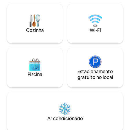
totalmente equipa
jardim e de muitos espaços de descanso.
de estar interiores
- Inclui o aluguer de um carro manual de
Desfrute de entre
5 lugares (Cat. C). *Isto NÃO se aplica a
pequeno-almoço e 
ofertas especiais e não é garantido para
casa enquanto rela
reservas de última hora (depende da
Cozinha
Wi-Fi
privada e aprecia a
disponibilidade do agente).
Estacionamento
Piscina
gratuito no local
Ar condicionado