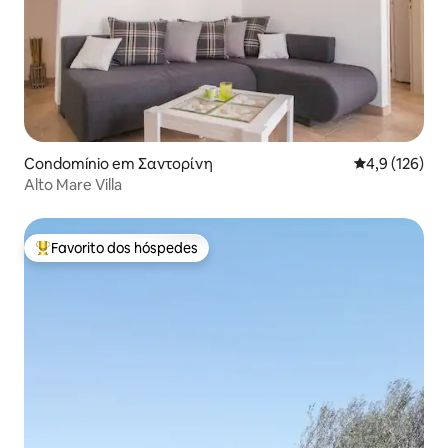
Condomínio em Σαντορίνη
Classificação
4,9 (126)
Alto Mare Villa
Favorito dos hóspedes
Favoritos dos hóspedes mais apreciados