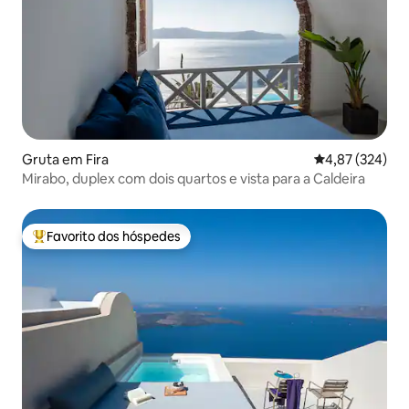
Gruta em Fira
Classificação m
4,87 (324)
Mirabo, duplex com dois quartos e vista para a Caldeira
Favorito dos hóspedes
Favoritos dos hóspedes mais apreciados