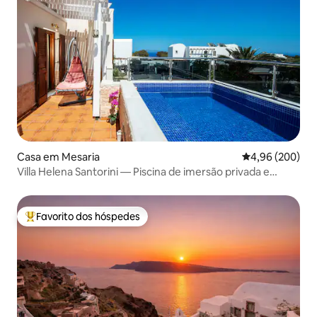
Casa em Mesaria
Classificação m
4,96 (200)
Villa Helena Santorini — Piscina de imersão privada e
churrasco
Favorito dos hóspedes
Favoritos dos hóspedes mais apreciados