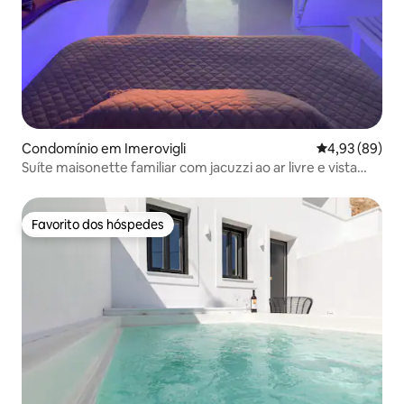
Condomínio em Imerovigli
Classificação 
4,93 (89)
Suíte maisonette familiar com jacuzzi ao ar livre e vista
para o mar e o pôr do sol
Favorito dos hóspedes
Favorito dos hóspedes