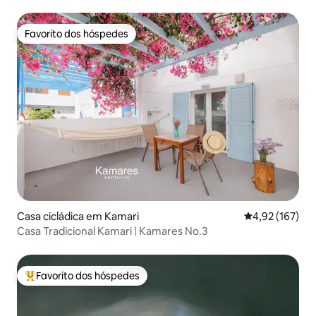
de hidromassagem privativa)
Favorito dos hóspedes
Favorito dos hóspedes
Casa cicládica em Kamari
Classificação 
4,92 (167)
Casa Tradicional Kamari | Kamares No.3
Favorito dos hóspedes
Favoritos dos hóspedes mais apreciados