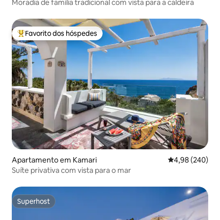
Moradia de família tradicional com vista para a caldeira
Favorito dos hóspedes
Favoritos dos hóspedes mais apreciados
Apartamento em Kamari
Classificação m
4,98 (240)
Suíte privativa com vista para o mar
Superhost
Superhost