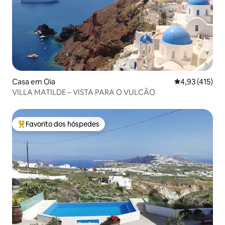
Casa em Oia
Classificação 
4,93 (415)
VILLA MATILDE – VISTA PARA O VULCÃO
Favorito dos hóspedes
Favoritos dos hóspedes mais apreciados