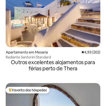
Apartamento em Mesaria
Classificação m
4,93 (202)
Radiante Santorini Standard
Outros excelentes alojamentos para
férias perto de Thera
Favorito dos hóspedes
Favoritos dos hóspedes mais apreciados