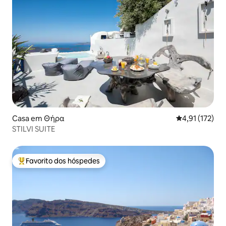
Casa em Θήρα
Classificação 
4,91 (172)
STILVI SUITE
Favorito dos hóspedes
Favoritos dos hóspedes mais apreciados