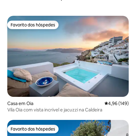
Favorito dos hóspedes
Favorito dos hóspedes
Casa em Oia
Classificação m
4,96 (149)
Vila Oia com vista incrível e jacuzzi na Caldeira
Favorito dos hóspedes
Favorito dos hóspedes