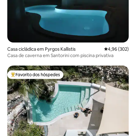
Casa cicládica em Pyrgos Kallistis
Classificação m
4,96 (302)
Casa de caverna em Santorini com piscina privativa
Favorito dos hóspedes
Favoritos dos hóspedes mais apreciados