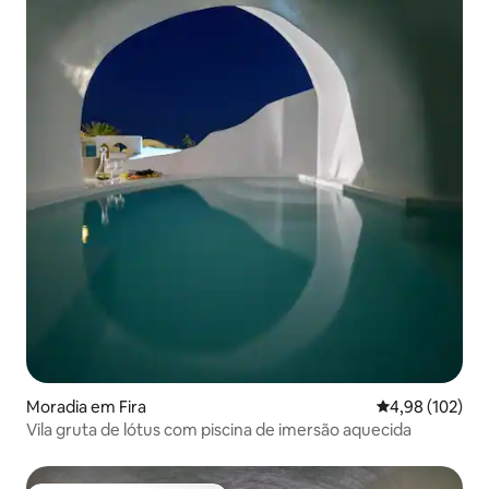
Moradia em Fira
Classificação 
4,98 (102)
Vila gruta de lótus com piscina de imersão aquecida