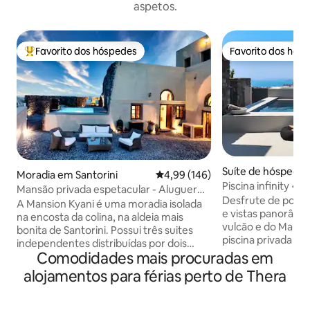
aspetos.
Favorito dos hóspedes
Favorito dos hós
Favoritos dos hóspedes mais apreciados
Favorito dos hós
Suíte de hóspede
Moradia em Santorini
Classificação média de 4,99 em 5
4,99 (146)
os Kallistis
Piscina infinity • M
Mansão privada espetacular - Aluguer
para o mar
Desfrute de pores
de automóveis incluído *
A Mansion Kyani é uma moradia isolada
e vistas panorâmic
na encosta da colina, na aldeia mais
vulcão e do Mar Eg
bonita de Santorini. Possui três suites
piscina privada e do terr
independentes distribuídas por dois
em Pyrgos, o Vista
Comodidades mais procuradas em
andares espaçosos, garantindo áreas de
privacidade, confo
estar privadas e distintas para o seu
alojamentos para férias perto de Thera
todos os cantos de Santo
grupo. Desfrute do terraço ensolarado
tem 2 quartos conf
com vistas panorâmicas, de um amplo
banho modernas, 
pátio com uma piscina privada, de um