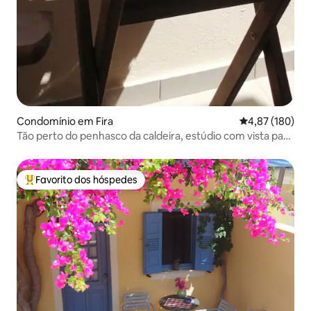
Condomínio em Fira
Classificação 
4,87 (180)
Tão perto do penhasco da caldeira, estúdio com vista para
o mar Nº 3
Favorito dos hóspedes
Favoritos dos hóspedes mais apreciados