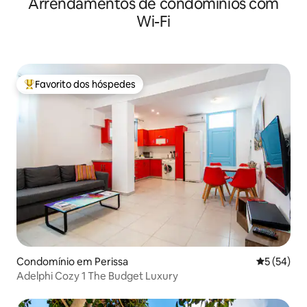
Arrendamentos de condomínios com
Wi-Fi
Favorito dos hóspedes
Favoritos dos hóspedes mais apreciados
Condomínio em Perissa
Classifica
5 (54)
Adelphi Cozy 1 The Budget Luxury