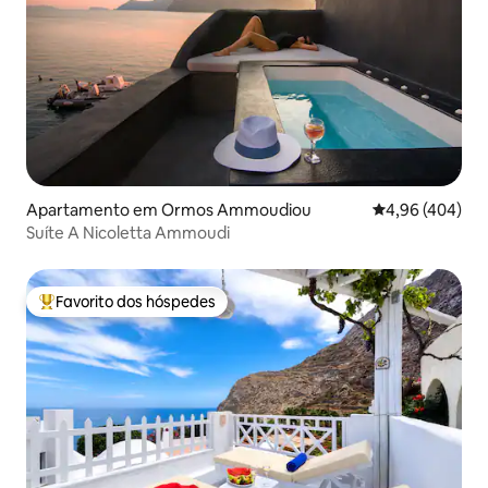
Apartamento em Ormos Ammoudiou
Classificação m
4,96 (404)
Suíte A Nicoletta Ammoudi
Favorito dos hóspedes
Favoritos dos hóspedes mais apreciados