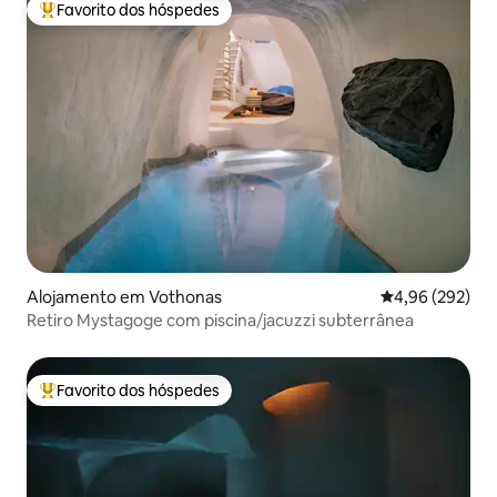
Favorito dos hóspedes
Favoritos dos hóspedes mais apreciados
Alojamento em Vothonas
Classificação m
4,96 (292)
Retiro Mystagoge com piscina/jacuzzi subterrânea
Favorito dos hóspedes
Favoritos dos hóspedes mais apreciados