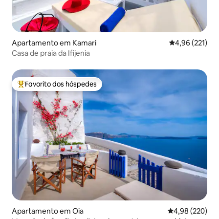
Apartamento em Kamari
Classificação 
4,96 (221)
Casa de praia da Ifijenia
Favorito dos hóspedes
Favoritos dos hóspedes mais apreciados
Apartamento em Oia
Classificação m
4,98 (220)