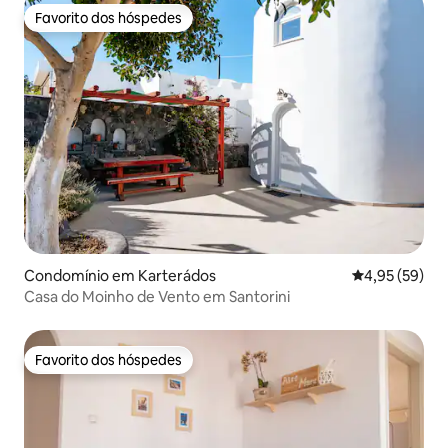
Favorito dos hóspedes
Favorito dos hóspedes
Condomínio em Karterádos
Classificação
4,95 (59)
Casa do Moinho de Vento em Santorini
Favorito dos hóspedes
Favorito dos hóspedes