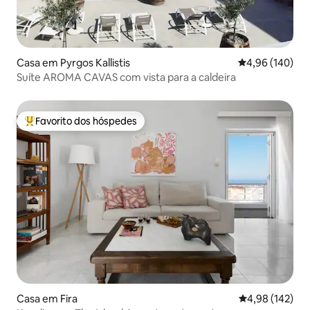
Casa em Pyrgos Kallistis
Classificação m
4,96 (140)
Suíte AROMA CAVAS com vista para a caldeira
Favorito dos hóspedes
Favoritos dos hóspedes mais apreciados
Casa em Fira
Classificação 
4,98 (142)