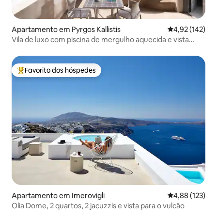
Apartamento em Pyrgos Kallistis
Classificação 
4,92 (142)
Vila de luxo com piscina de mergulho aquecida e vista
panorâmica para o mar
Favorito dos hóspedes
Favoritos dos hóspedes mais apreciados
Apartamento em Imerovigli
Classificação 
4,88 (123)
Olia Dome, 2 quartos, 2 jacuzzis e vista para o vulcão