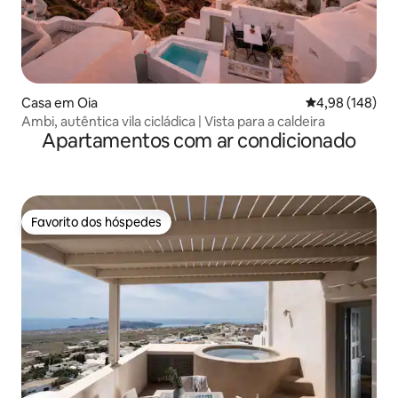
Casa em Oia
Classificação m
4,98 (148)
Ambi, autêntica vila cicládica | Vista para a caldeira
Apartamentos com ar condicionado
Favorito dos hóspedes
Favorito dos hóspedes