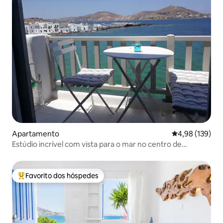
Apartamento
Classificação 
4,98 (139)
Estúdio incrível com vista para o mar no centro de
Naoussa
Favorito dos hóspedes
Favoritos dos hóspedes mais apreciados