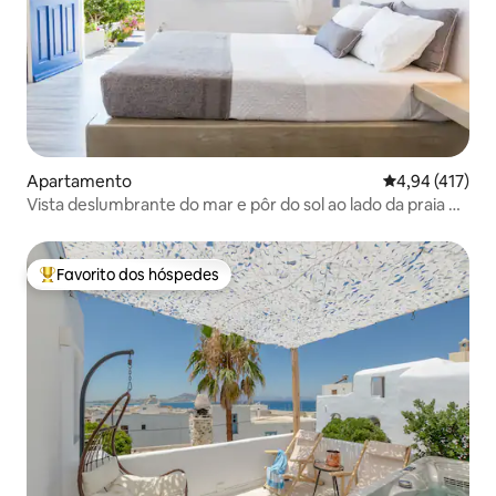
Apartamento
Classificação 
4,94 (417)
Vista deslumbrante do mar e pôr do sol ao lado da praia e
do centro
Favorito dos hóspedes
Favoritos dos hóspedes mais apreciados