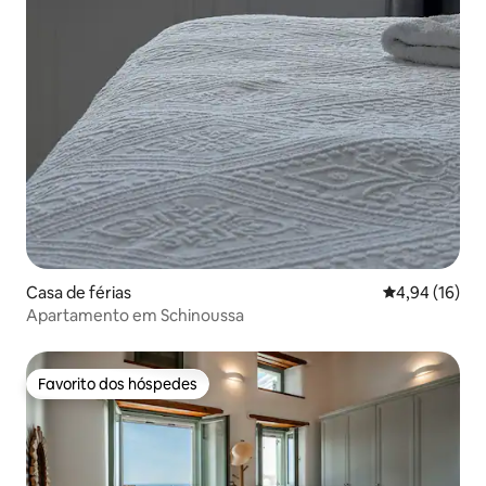
Casa de férias
Classificação
4,94 (16)
Apartamento em Schinoussa
Favorito dos hóspedes
Favorito dos hóspedes