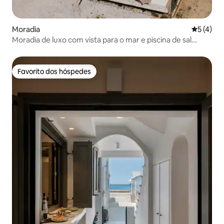
Moradia
Classific
5 (4)
Moradia de luxo com vista para o mar e piscina de sal
perto de Agia Anna
Favorito dos hóspedes
Favorito dos hóspedes