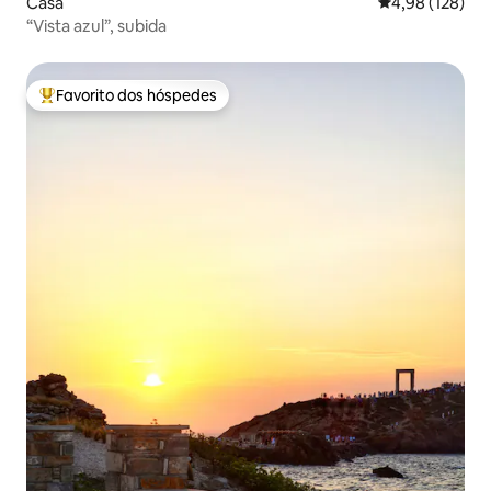
Casa
Classificação 
4,98 (128)
“Vista azul”, subida
Favorito dos hóspedes
Favoritos dos hóspedes mais apreciados