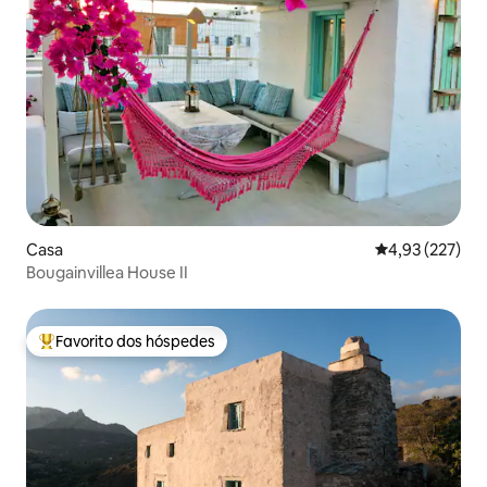
Casa
Classificação 
4,93 (227)
Βougainvillea House II
Favorito dos hóspedes
Favoritos dos hóspedes mais apreciados