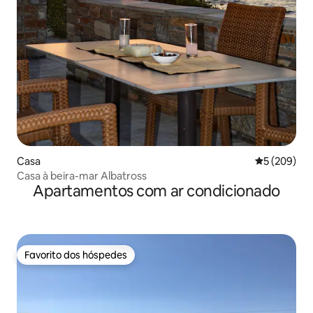
Casa
Classificaçã
5 (209)
Casa à beira-mar Albatross
Apartamentos com ar condicionado
Favorito dos hóspedes
Favorito dos hóspedes