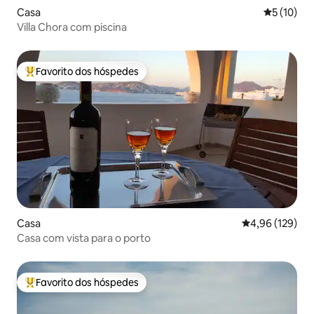
Casa
Classifica
5 (10)
Villa Chora com piscina
Favorito dos hóspedes
Favoritos dos hóspedes mais apreciados
Casa
Classificação 
4,96 (129)
Casa com vista para o porto
Favorito dos hóspedes
Favoritos dos hóspedes mais apreciados