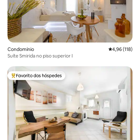
Condomínio
Classificação 
4,96 (118)
Suíte Smirida no piso superior I
Favorito dos hóspedes
Favoritos dos hóspedes mais apreciados