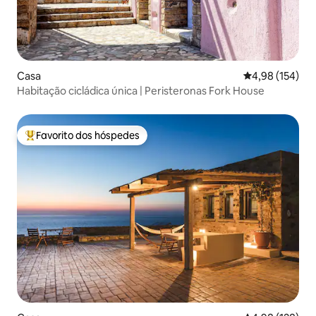
Casa
Classificação 
4,98 (154)
Habitação cicládica única | Peristeronas Fork House
Favorito dos hóspedes
Favoritos dos hóspedes mais apreciados