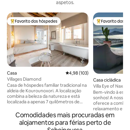
aspetos.
Favorito dos hóspedes
Favorito dos h
Favoritos dos hóspedes mais apreciados
Favoritos dos hó
Casa
Classificação média de 4,98 em 5
4,98 (103)
Villages Diamond
Casa cicládica
Casa de hóspedes familiar tradicional na
Villa Eye of Naxos. 
aldeia de Kourounoxori. A localização
privada.
Bem-vindo à escap
combina a beleza da natureza e está
sonhos! A nossa 
localizada a apenas 7 quilômetros de
oferece a combina
Chora. Enquanto nas proximidades há
relaxamento e luxo
excelentes aldeias de tradição e sabor.
Comodidades mais procuradas em
sua piscina privad
Em nosso alojamento você vai encontrar
churrasqueira par
alojamentos para férias perto de
uma cozinha totalmente equipada com
inesquecíveis e de
sala de jantar, TV e sala de estar! Um