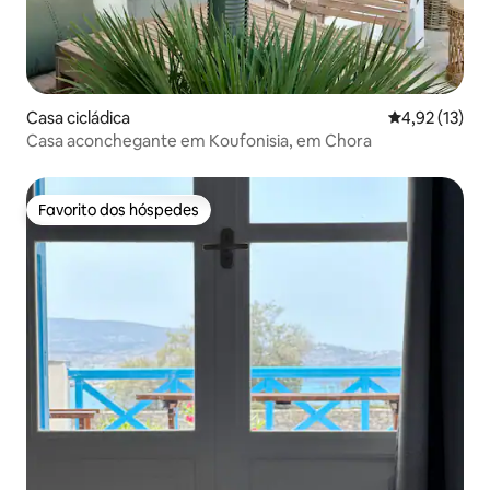
Casa cicládica
Classificação
4,92 (13)
Casa aconchegante em Koufonisia, em Chora
Favorito dos hóspedes
Favorito dos hóspedes