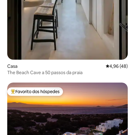
Casa
Classificação 
4,96 (48)
The Beach Cave a 50 passos da praia
Favorito dos hóspedes
Favoritos dos hóspedes mais apreciados