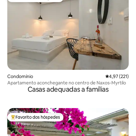
Favoritos dos hóspedes mais apreciados
Condomínio
Classificação 
4,97 (221)
Apartamento aconchegante no centro de Naxos-Myrtilo
Casas adequadas a famílias
Favorito dos hóspedes
Favoritos dos hóspedes mais apreciados