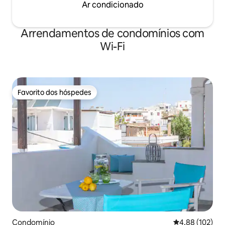
Ar condicionado
Arrendamentos de condomínios com
Wi-Fi
Favorito dos hóspedes
Favorito dos hóspedes
Condomínio
Classificação 
4,88 (102)