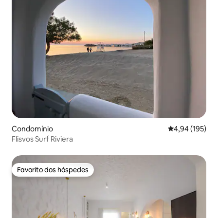
Condomínio
Classificação 
4,94 (195)
Flisvos Surf Riviera
Favorito dos hóspedes
Favorito dos hóspedes