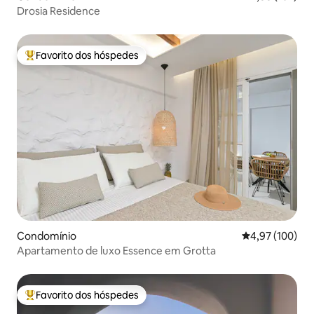
Drosia Residence
Favorito dos hóspedes
Favoritos dos hóspedes mais apreciados
Condomínio
Classificação 
4,97 (100)
Apartamento de luxo Essence em Grotta
Favorito dos hóspedes
Favoritos dos hóspedes mais apreciados