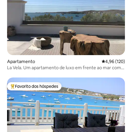
Apartamento
Classificação 
4,96 (120)
La Vela. Um apartamento de luxo em frente ao mar com
varanda
Favorito dos hóspedes
Favoritos dos hóspedes mais apreciados