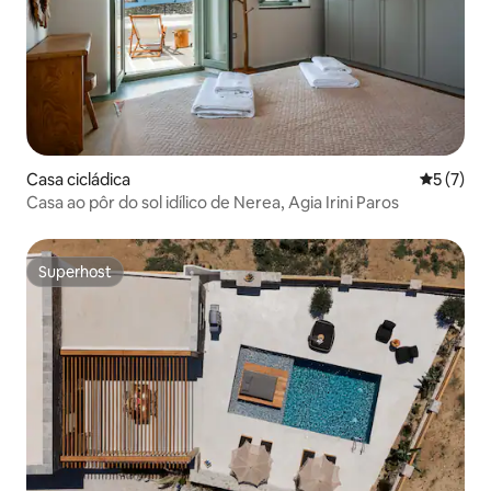
Casa cicládica
Classific
5 (7)
Casa ao pôr do sol idílico de Nerea, Agia Irini Paros
Superhost
Superhost