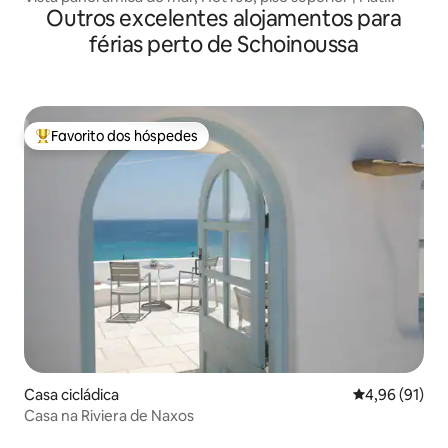
Outros excelentes alojamentos para
Triton
férias perto de Schoinoussa
Favorito dos hóspedes
Favoritos dos hóspedes mais apreciados
Casa cicládica
Classificação
4,96 (91)
Casa na Riviera de Naxos