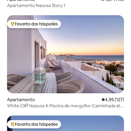
Apartamento Naousa Story 1
Favorito dos hóspedes
Favoritos dos hóspedes mais apreciados
Apartamento
Classificação 
4,95 (127)
White Cliff Naousa 4-Piscina de mergulho-Caminhada até
ao centro
Favorito dos hóspedes
Favoritos dos hóspedes mais apreciados