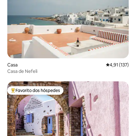
Casa
Classificação 
4,91 (137)
Casa de Nefeli
Favorito dos hóspedes
Favoritos dos hóspedes mais apreciados