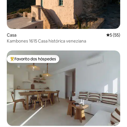
Casa
Classifica
5 (55)
Kambones 1615 Casa histórica veneziana
Favorito dos hóspedes
Favoritos dos hóspedes mais apreciados