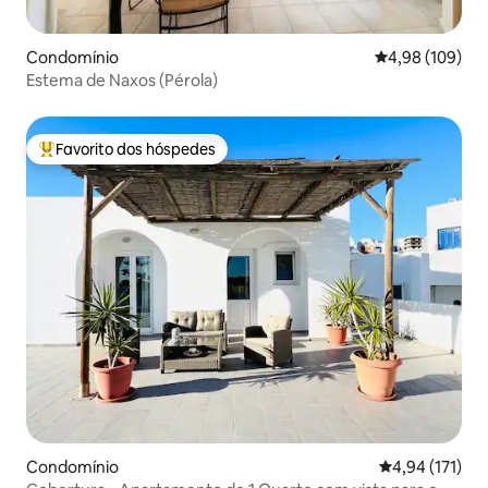
Condomínio
Classificação m
4,98 (109)
Estema de Naxos (Pérola)
Favorito dos hóspedes
Favoritos dos hóspedes mais apreciados
Condomínio
Classificação 
4,94 (171)