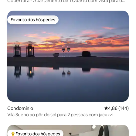
Cobertura - Apartamento de 1 Quarto com vista para o
mar
Favorito dos hóspedes
Favorito dos hóspedes
Condomínio
Classificação m
4,86 (144)
Vila Sueno ao pôr do sol para 2 pessoas com jacuzzi
Favorito dos hóspedes