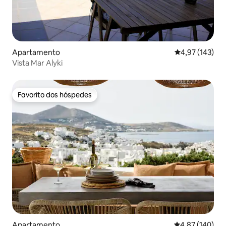
Apartamento
Classificação 
4,97 (143)
Vista Mar Alyki
Favorito dos hóspedes
Favorito dos hóspedes
Apartamento
Classificação 
4,87 (140)