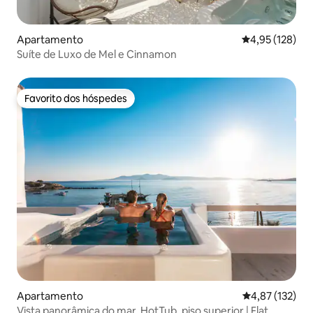
Apartamento
Classificação 
4,95 (128)
Suíte de Luxo de Mel e Cinnamon
Favorito dos hóspedes
Favorito dos hóspedes
Apartamento
Classificação 
4,87 (132)
Vista panorâmica do mar, HotTub, piso superior | Flat