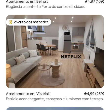
Apartamento em Belfort
Classificação 
4,97 (109)
Elegância e conforto Perto do centro da cidade
Favorito dos hóspedes
Favoritos dos hóspedes mais apreciados
Apartamento em Vézelois
Classificação m
4,99 (269)
Estúdio aconchegante, espaçoso e luminoso com terraço