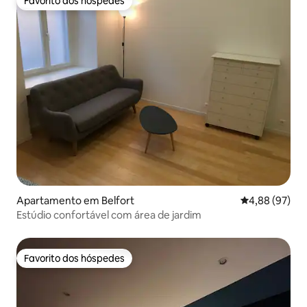
Favorito dos hóspedes
Favorito dos hóspedes
Apartamento em Belfort
Classificação 
4,88 (97)
Estúdio confortável com área de jardim
Favorito dos hóspedes
Favorito dos hóspedes