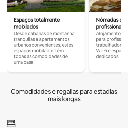
Espaços totalmente
Nómadas digit
mobilados
profissionais 
Desde cabanas de montanha
Alojamentos co
tranquilas a apartamentos
para profissio
urbanos convenientes, estes
trabalhadores
espaços mobilados têm
Wi-Fi e espaço
todas as comodidades de
dedicados.
uma casa.
Comodidades e regalias para estadias
mais longas