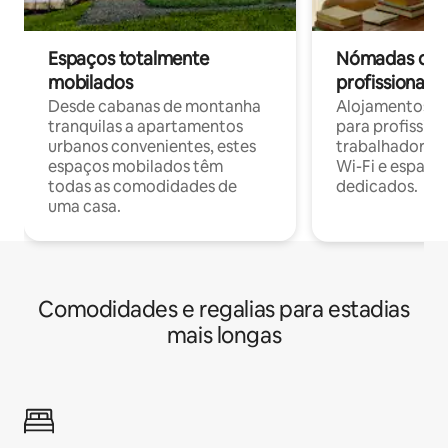
Espaços totalmente
Nómadas digit
mobilados
profissionais 
Desde cabanas de montanha
Alojamentos co
tranquilas a apartamentos
para profissio
urbanos convenientes, estes
trabalhadores
espaços mobilados têm
Wi-Fi e espaço
todas as comodidades de
dedicados.
uma casa.
Comodidades e regalias para estadias
mais longas