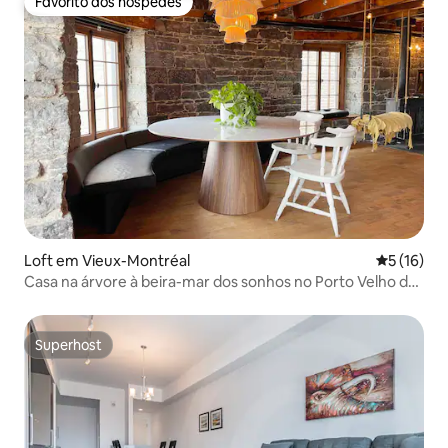
Favorito dos hóspedes
Favorito dos hóspedes
Loft em Vieux-Montréal
Classifica
5 (16)
Casa na árvore à beira-mar dos sonhos no Porto Velho de
Montreal
Superhost
Superhost