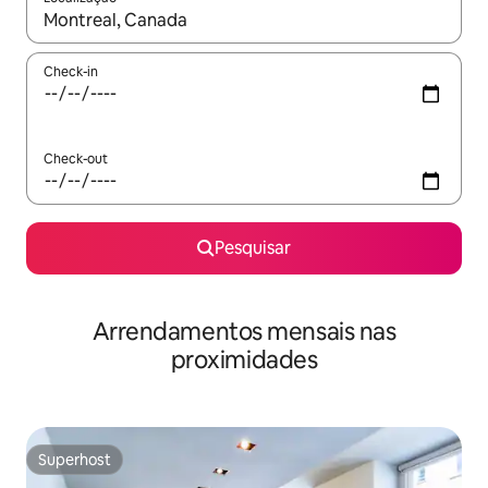
Quando os resultados estiverem disponíveis, navegue com as te
Check-in
Check-out
Pesquisar
Arrendamentos mensais nas
proximidades
Superhost
Superhost