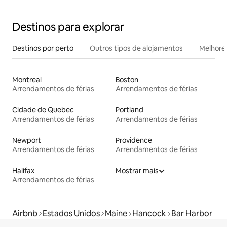
Destinos para explorar
Destinos por perto
Outros tipos de alojamentos
Melhores
Montreal
Boston
Arrendamentos de férias
Arrendamentos de férias
Cidade de Quebec
Portland
Arrendamentos de férias
Arrendamentos de férias
Newport
Providence
Arrendamentos de férias
Arrendamentos de férias
Halifax
Mostrar mais
Arrendamentos de férias
Airbnb
Estados Unidos
Maine
Hancock
Bar Harbor