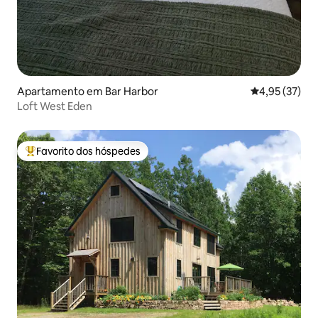
Apartamento em Bar Harbor
Classificação
4,95 (37)
Loft West Eden
Favorito dos hóspedes
Favoritos dos hóspedes mais apreciados