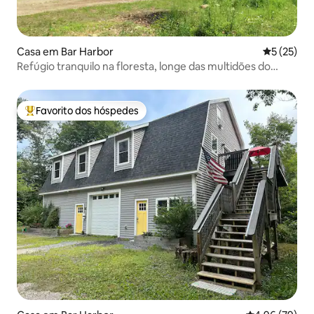
Casa em Bar Harbor
Classifica
5 (25)
Refúgio tranquilo na floresta, longe das multidões do
verão
Favorito dos hóspedes
Favoritos dos hóspedes mais apreciados