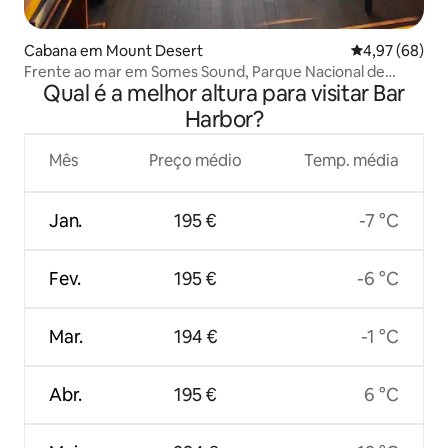
Cabana em Mount Desert
Classificação 
4,97 (68)
Frente ao mar em Somes Sound, Parque Nacional de
Qual é a melhor altura para visitar Bar
Acadia, Maine
Harbor?
Mês
Preço médio
Temp. média
Jan.
195 €
-7 °C
Fev.
195 €
-6 °C
Mar.
194 €
-1 °C
Abr.
195 €
6 °C