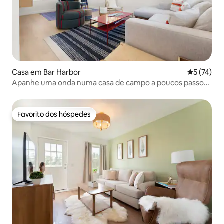
Casa em Bar Harbor
Classifica
5 (74)
Apanhe uma onda numa casa de campo a poucos passos
de Acadia e da cidade
Favorito dos hóspedes
Favorito dos hóspedes