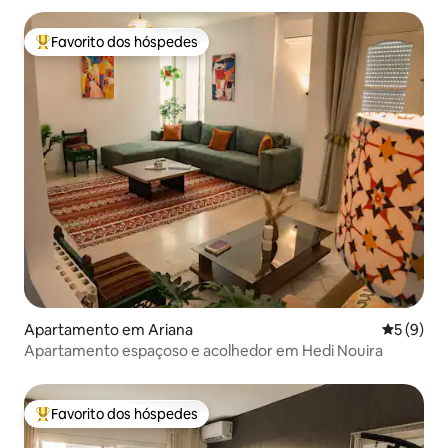
Favorito dos hóspedes
Favoritos dos hóspedes mais apreciados
Apartamento em Ariana
Classific
5 (9)
Apartamento espaçoso e acolhedor em Hedi Nouira
Favorito dos hóspedes
Favoritos dos hóspedes mais apreciados