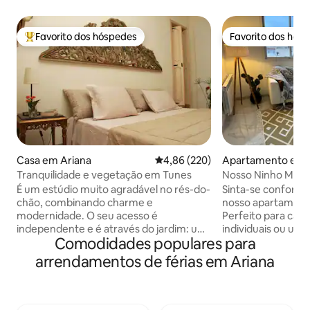
Favorito dos hóspedes
Favorito dos hós
Favoritos dos hóspedes mais apreciados
Favorito dos hós
Casa em Ariana
Classificação média de 4,86 em 5
4,86 (220)
Apartamento em 
Tranquilidade e vegetação em Tunes
Nosso Ninho Mod
Novo em folha!
É um estúdio muito agradável no rés-do-
Sinta-se confortáv
chão, combinando charme e
nosso apartamento
modernidade. O seu acesso é
Perfeito para casa
independente e é através do jardim: um
individuais ou uma
Comodidades populares para
refúgio de calma e vegetação... a
nosso espaço de 
poucos metros de lojas e restaurantes,
móveis modernos n
arrendamentos de férias em Ariana
na área residencial de El Menzah. Todos
boho, chuveiro b
os tipos de comodidades nos arredores
lavanderia. Vista 
imediatos: limpeza a seco, cafés,
varanda no quarto
restaurantes, os doces muito bons
código PIN e entr