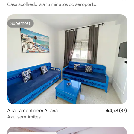
Casa acolhedora a 15 minutos do aeroporto.
Superhost
Superhost
Apartamento em Ariana
Classificação
4,78 (37)
Azul sem limites