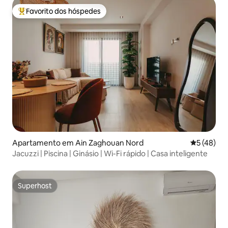
Favorito dos hóspedes
Favoritos dos hóspedes mais apreciados
Apartamento em Ain Zaghouan Nord
Classifica
5 (48)
Jacuzzi | Piscina | Ginásio | Wi-Fi rápido | Casa inteligente
Superhost
Superhost