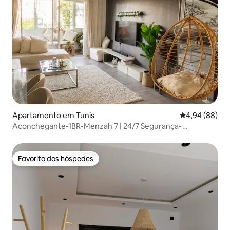
Apartamento em Tunis
Classificação 
4,94 (88)
Aconchegante-1BR-Menzah 7 | 24/7 Segurança-
Estacionamento gratuito
Favorito dos hóspedes
Favorito dos hóspedes