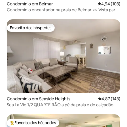
Condomínio em Belmar
Classificação 
4,94 (103)
Condomínio encantador na praia de Belmar <> Vista para
o mar
Favorito dos hóspedes
Favorito dos hóspedes
Condomínio em Seaside Heights
Classificação 
4,87 (143)
Sea La Vie 1/2 QUARTEIRÃO a pé da praia e do calçadão
Favorito dos hóspedes
Favoritos dos hóspedes mais apreciados