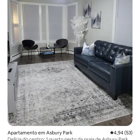
Apartamento em Asbury Park
Classificação
4,94 (53)
Delícia do centro: 1 quarto perto da praia de Asbury Park