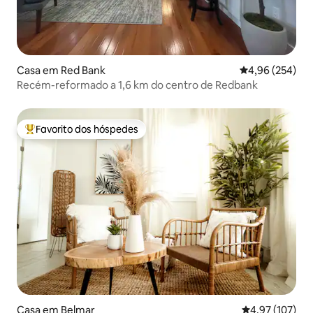
Casa em Red Bank
Classificação m
4,96 (254)
Recém-reformado a 1,6 km do centro de Redbank
Favorito dos hóspedes
Favoritos dos hóspedes mais apreciados
Casa em Belmar
Classificação 
4,97 (107)