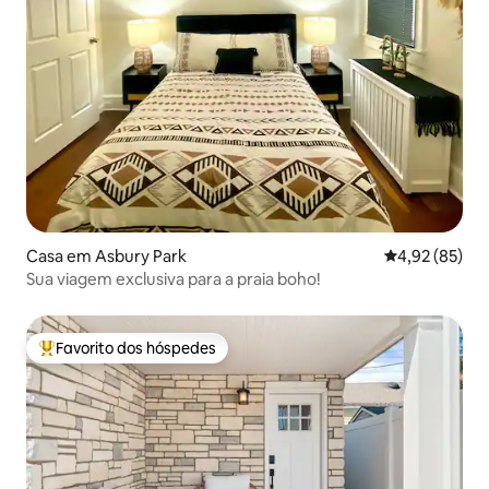
Casa em Asbury Park
Classificação
4,92 (85)
Sua viagem exclusiva para a praia boho!
Favorito dos hóspedes
Favoritos dos hóspedes mais apreciados