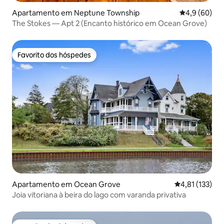
Apartamento em Neptune Township
Classificaçã
4,9 (60)
The Stokes — Apt 2 (Encanto histórico em Ocean Grove)
Favorito dos hóspedes
Favorito dos hóspedes
Apartamento em Ocean Grove
Classificação 
4,81 (133)
Joia vitoriana à beira do lago com varanda privativa