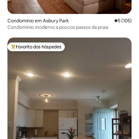
Condomínio em Asbury Park
Classificaç
5 (105)
Condomínio moderno a poucos passos da praia
Favorito dos hóspedes
Favoritos dos hóspedes mais apreciados