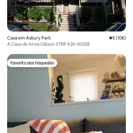
Casa em Asbury Park
Classificaç
5 (106)
A Casa de Anna Gibson STRP #26-00328
Favorito dos hóspedes
Favorito dos hóspedes