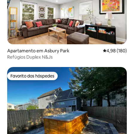
Apartamento em Asbury Park
Classificação m
4,98 (180)
Refúgios Duplex N&Js
Favorito dos hóspedes
Favorito dos hóspedes