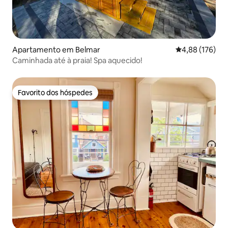
Apartamento em Belmar
Classificação 
4,88 (176)
Caminhada até à praia! Spa aquecido!
Favorito dos hóspedes
Favorito dos hóspedes