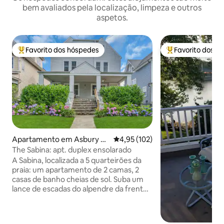
bem avaliados pela localização, limpeza e outros
aspetos.
Favorito dos hóspedes
Favorito dos h
Favoritos dos hóspedes mais apreciados
Favoritos dos hó
Apartamento em Asbury Pa
Classificação média de 4,95 em 5
4,95 (102)
rk
The Sabina: apt. duplex ensolarado
A Sabina, localizada a 5 quarteirões da
praia: um apartamento de 2 camas, 2
casas de banho cheias de sol. Suba um
lance de escadas do alpendre da frente
para uma sala de jantar, casa de banho
completa com banheira, cozinha com
máquina de lavar louça e quarto com