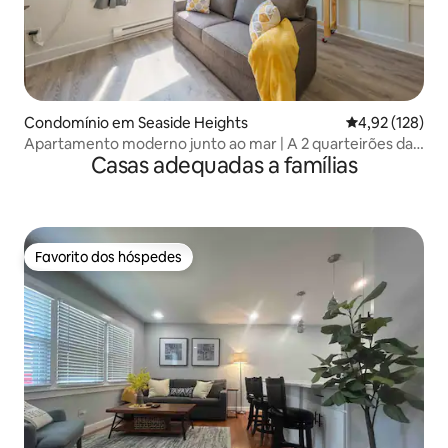
Condomínio em Seaside Heights
Classificação 
4,92 (128)
Apartamento moderno junto ao mar | A 2 quarteirões da
Casas adequadas a famílias
praia + estacionamento
Favorito dos hóspedes
Favorito dos hóspedes