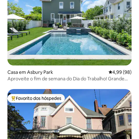
Casa em Asbury Park
Classificação 
4,99 (98)
Aproveite o fim de semana do Dia do Trabalho! Grande
piscina aquecida e spa
Favorito dos hóspedes
Favoritos dos hóspedes mais apreciados