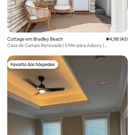
Cottage em Bradley Beach
Classificação 
4,98 (40)
Casa de Campo Renovada | 5 Min para Asbury |
Estacionamento Gratuito
Favorito dos hóspedes
Favorito dos hóspedes