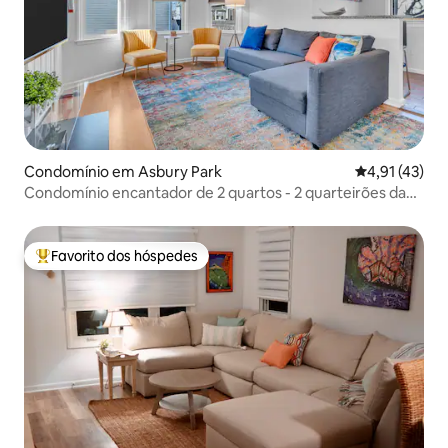
Condomínio em Asbury Park
Classificação
4,91 (43)
Condomínio encantador de 2 quartos - 2 quarteirões da
praia
Favorito dos hóspedes
Favoritos dos hóspedes mais apreciados