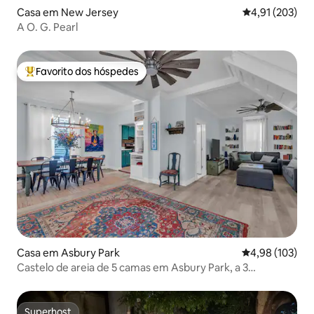
Casa em New Jersey
Classificação 
4,91 (203)
A O. G. Pearl
Favorito dos hóspedes
Favoritos dos hóspedes mais apreciados
Casa em Asbury Park
Classificação 
4,98 (103)
Castelo de areia de 5 camas em Asbury Park, a 3
quarteirões da praia
Superhost