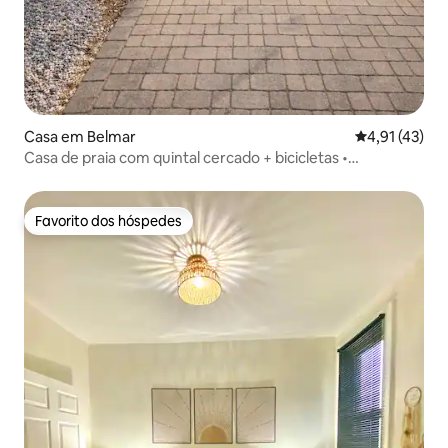
Casa em Belmar
Classificação
4,91 (43)
Casa de praia com quintal cercado + bicicletas •
Caminhada até à praia
Favorito dos hóspedes
Favorito dos hóspedes