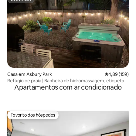
Superhost
Casa em Asbury Park
Classificação 
4,89 (159)
Refúgio de praia | Banheira de hidromassagem, etiquetas
Apartamentos com ar condicionado
de praia e bicicletas
Favorito dos hóspedes
Favorito dos hóspedes