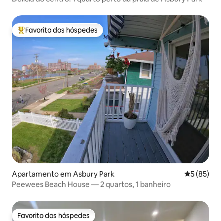
Favorito dos hóspedes
Favoritos dos hóspedes mais apreciados
Apartamento em Asbury Park
Classifica
5 (85)
Peewees Beach House — 2 quartos, 1 banheiro
Favorito dos hóspedes
Favorito dos hóspedes