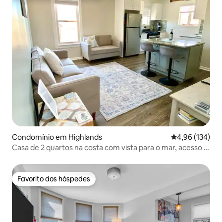
Condomínio em Highlands
Classificação 
4,96 (134)
Casa de 2 quartos na costa com vista para o mar, acesso a
pé à praia e à vida noturna
Favorito dos hóspedes
Favorito dos hóspedes