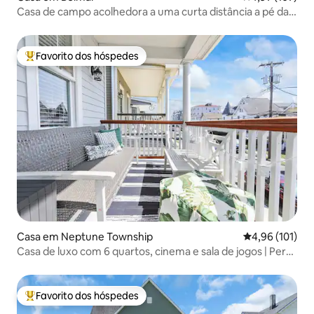
Casa de campo acolhedora a uma curta distância a pé da
praia de Belmar.
Favorito dos hóspedes
Favoritos dos hóspedes mais apreciados
Casa em Neptune Township
Classificação 
4,96 (101)
Casa de luxo com 6 quartos, cinema e sala de jogos | Perto
da praia
Favorito dos hóspedes
Favoritos dos hóspedes mais apreciados