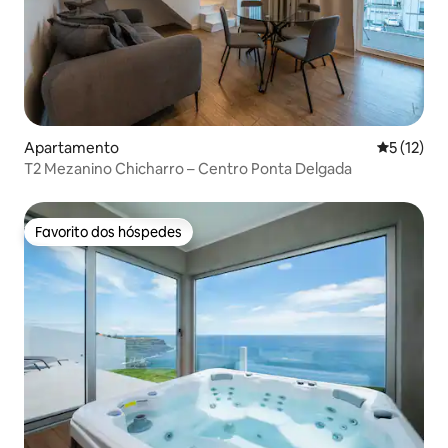
Apartamento
Classifica
5 (12)
T2 Mezanino Chicharro – Centro Ponta Delgada
Favorito dos hóspedes
Favorito dos hóspedes