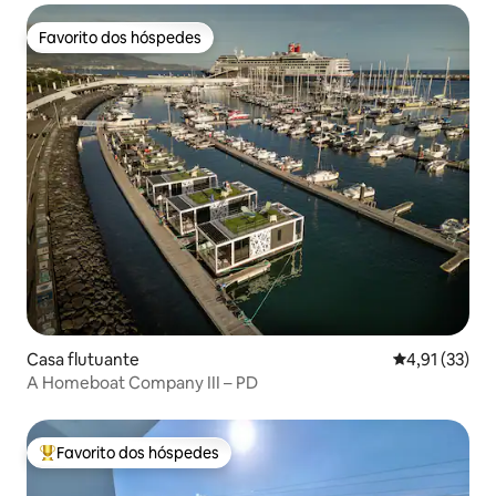
Favorito dos hóspedes
Favorito dos hóspedes
Casa flutuante
Classificação
4,91 (33)
A Homeboat Company III – PD
Favorito dos hóspedes
Favoritos dos hóspedes mais apreciados