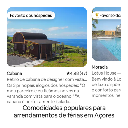
Favorito dos hóspedes
Favorito dos h
Favorito dos hóspedes
Favoritos dos hó
Moradia
Lotus House — Pis
Cabana
Classificação média de 4,98 em 
4,98 (47)
jacuzzi perto da pr
Bem vindo à Lotus House. 
Retiro de cabana de designer com vista
de luxo dispõe de
para o mar
Os 3 principais elogios dos hóspedes: "O
e conforto para l
meu parceiro e eu ficámos noivos na
momentos inesque
varanda com vista para o oceano." "A
família ou amigos.
cabana é perfeitamente isolada...
nossa piscina aque
Comodidades populares para
sentimo-nos como se estivéssemos na
jacuzzi, ou prepare uma refeição na
nossa própria bolha!!" "Os anfitriões vão
arrendamentos de férias em Açores
churrasqueira. A 5
mais além com guias atenciosos e
10 do centro de Po
iguarias locais." Assim que chegar, vai
encontra-se numa 