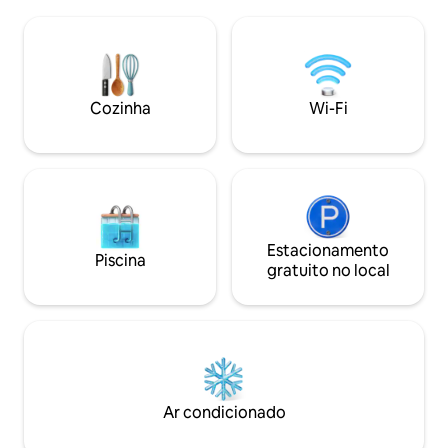
sentir o peso a sair dos seus ombros.
para descobrir toda
Feito à mão a partir de madeiras locais e
de um minimercad
inspirado no design japonês, este retiro
supermercado Con
fica num jardim privado de 5000 m²,
de carro.
perfeito para casais ou para quem
procura voltar a ligar-se à natureza.
Cozinha
Wi-Fi
Estacionamento
Piscina
gratuito no local
Ar condicionado