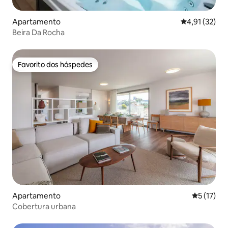
Apartamento
Classificação
4,91 (32)
Beira Da Rocha
Favorito dos hóspedes
Favorito dos hóspedes
Apartamento
Classifica
5 (17)
Cobertura urbana