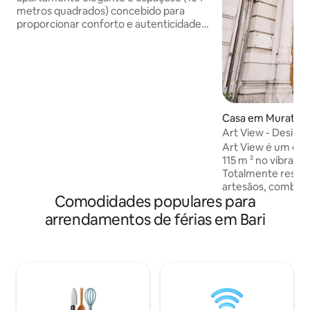
metros quadrados) concebido para
proporcionar conforto e autenticidade.
O apartamento é a base perfeita para
desfrutar da verdadeira atmosfera do
centro histórico, a poucos passos de
ruas estreitas, lojas locais e da vida
tradicional. A propriedade dispõe de
uma grande sala de estar, dois quartos,
duas casas de banho e um terraço
Casa em Murat
privado com vista para o Castelo. Um
Art View - Designer
equilíbrio perfeito entre espaço,
Building
Art View é um el
privacidade e o encanto do centro
115 m ² no vibrante
histórico de Bari.
Totalmente resta
artesãos, combina
Comodidades populares para
conforto moderno
edifícios histórico
arrendamentos de férias em Bari
cidade, fica a pou
Teatro Petruzzelli
elegantes e da or
encantadora Cidade
acesso, oferecend
de Bari. Com como
estrelas, o Art Vie