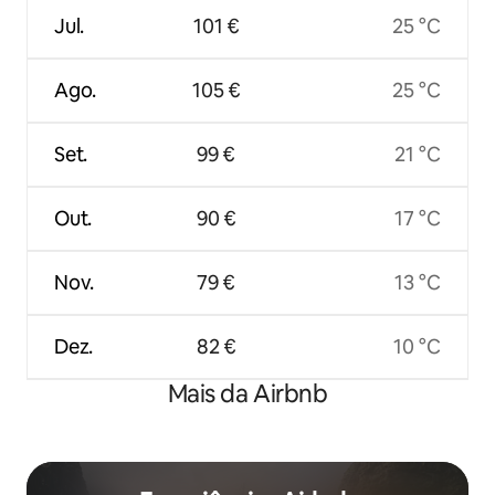
Jul.
101 €
25 °C
Ago.
105 €
25 °C
Set.
99 €
21 °C
Out.
90 €
17 °C
Nov.
79 €
13 °C
Dez.
82 €
10 °C
Mais da Airbnb