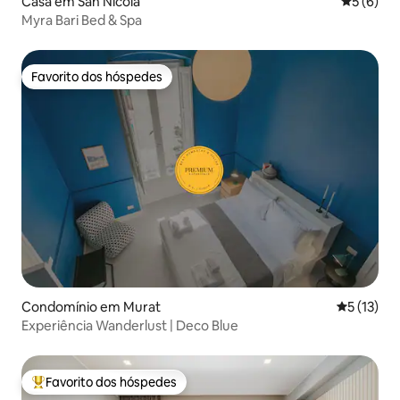
Casa em San Nicola
Classific
5 (6)
Myra Bari Bed & Spa
Favorito dos hóspedes
Favorito dos hóspedes
Condomínio em Murat
Classifica
5 (13)
Experiência Wanderlust | Deco Blue
Favorito dos hóspedes
Favoritos dos hóspedes mais apreciados