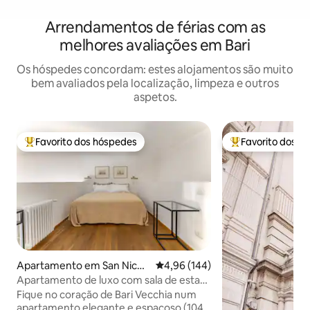
Arrendamentos de férias com as
melhores avaliações em Bari
Os hóspedes concordam: estes alojamentos são muito
bem avaliados pela localização, limpeza e outros
aspetos.
Favorito dos hóspedes
Favorito dos h
Favoritos dos hóspedes mais apreciados
Favoritos dos hó
Apartamento em San Nicol
Classificação média de 4,96 em 5
4,96 (144)
a
Apartamento de luxo com sala de estar
espaçosa e terraço
Fique no coração de Bari Vecchia num
apartamento elegante e espaçoso (104