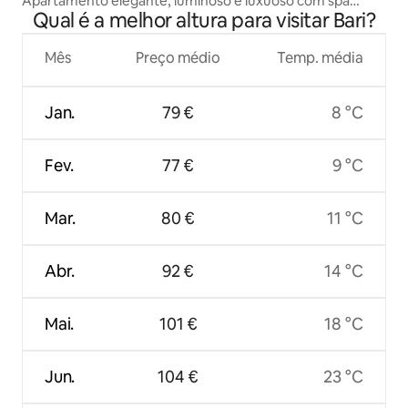
Apartamento elegante, luminoso e luxuoso com spa
Qual é a melhor altura para visitar Bari?
privado
Mês
Preço médio
Temp. média
Jan.
79 €
8 °C
Fev.
77 €
9 °C
Mar.
80 €
11 °C
Abr.
92 €
14 °C
Mai.
101 €
18 °C
Jun.
104 €
23 °C