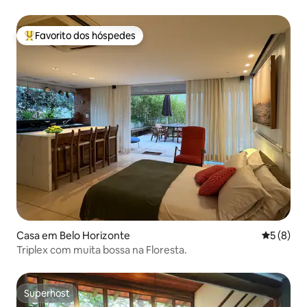
Favorito dos hóspedes
Favoritos dos hóspedes mais apreciados
Casa em Belo Horizonte
Classific
5 (8)
Triplex com muita bossa na Floresta.
Superhost
Superhost