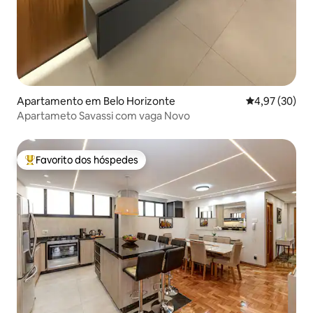
Apartamento em Belo Horizonte
Classificação
4,97 (30)
Apartameto Savassi com vaga Novo
Favorito dos hóspedes
Favoritos dos hóspedes mais apreciados