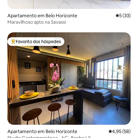
Apartamento em Belo Horizonte
Classifica
5 (33)
Maravilhoso apto na Savassi
Favorito dos hóspedes
Favoritos dos hóspedes mais apreciados
Apartamento em Belo Horizonte
Classificação
4,95 (58)
Studio Contemporâneo · AC · Banho LX