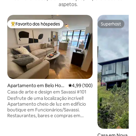
aspetos.
Favorito dos hóspedes
Superhost
Favoritos dos hóspedes mais apreciados
Superhost
Apartamento em Belo Hori
Classificação média de 4,99 em 5
4,99 (100)
zonte
Casa de arte e design em Savassi #101
Desfrute de uma localização incrível!
Apartamento cheio de luz em edifício
boutique em Funcionários/Savassi.
Restaurantes, bares e compras em
abundância. Mobiliado impecavelmente
com arte e móveis personalizados. Três
TVs inteligentes. Wi-Fi com internet de
Casa em Nova Li