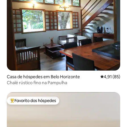
Casa de hóspedes em Belo Horizonte
Classificação
4,91 (85)
Chalé rústico fino na Pampulha
Favorito dos hóspedes
Favoritos dos hóspedes mais apreciados