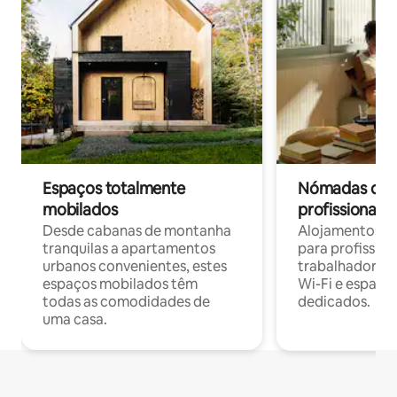
Espaços totalmente
Nómadas digit
mobilados
profissionais 
Desde cabanas de montanha
Alojamentos co
tranquilas a apartamentos
para profissio
urbanos convenientes, estes
trabalhadores
espaços mobilados têm
Wi-Fi e espaço
todas as comodidades de
dedicados.
uma casa.