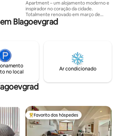
Apartment – um alojamento moderno e
chuveiro
inspirador no coração da cidade.
 para
Totalmente renovado em março de
a vista
 em Blagoevgrad
2026, oferece conforto, estilo e tudo o
que precisa a uma curta distância a pé.
Desfrute de uma sala de estar luminosa
com sofá-cama, zona de refeições,
televisão com Netflix e MAX e acesso Wi-
Fi gratuito. A cozinha está totalmente
equipada, além de uma máquina de lavar
roupa. O quarto dispõe de uma cama de
ionamento
160x200, guarda-roupa, TV e acesso ao
Ar condicionado
to no local
terraço.Perfeita para estadias de
negócios e de lazer.
Blagoevgrad
Favorito dos hóspedes
Favoritos dos hóspedes mais apreciados