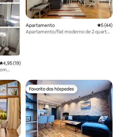
Apartamento
Classificação médi
5 (44)
Apartamento/flat moderno de 2 quartos
43avaliações
- 8-9 min a pé até o elevador
Classificação média de 4,95 em 5 estrelas, 19avaliações
4,95 (19)
com
Favorito dos hóspedes
Favorito dos hóspedes