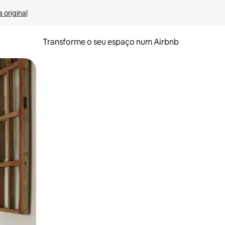
 original
Transforme o seu espaço num Airbnb
tos de toque ou deslize.