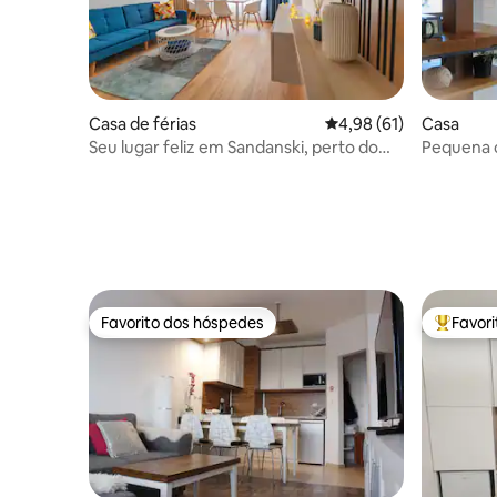
Casa de férias
Classificação média de
4,98 (61)
Casa
Seu lugar feliz em Sandanski, perto do
Pequena c
parque
- Bansko 
Favorito dos hóspedes
Favor
Favorito dos hóspedes
Favorito