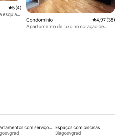
Classificação média de 5 em 5 estrelas, 4avaliações
5 (4)
a esquiar
Condomínio
Classificação média de
4,97 (38)
Apartamento de luxo no coração de
Bansko
5avaliações
Apartamentos com serviços incluídos
Espaços com piscinas
agoevgrad
Blagoevgrad