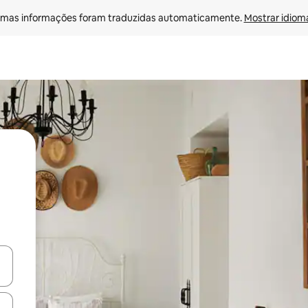
mas informações foram traduzidas automaticamente. 
Mostrar idioma
egue com as teclas de seta para cima e para baixo ou explore com ges