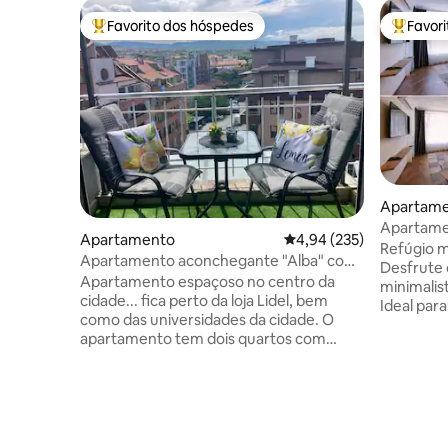
Favorito dos hóspedes
Favor
Favoritos dos hóspedes mais apreciados
Favorito
Apartam
Apartame
Apartamento
Classificação média de 
4,94 (235)
Blagoevgr
Refúgio 
Apartamento aconchegante "Alba" com
Desfrute
dois quartos!
Apartamento espaçoso no centro da
minimalis
cidade... fica perto da loja Lidel, bem
Ideal para
como das universidades da cidade. O
uma área 
apartamento tem dois quartos com
luminosa,
camas (144/190 e 120/190), uma sala de
equipada 
estar com um sofá-cama e uma cozinha
Desfrute d
equipada com uma mesa grande, uma
condicion
casa de banho confortável, bem como
uma varan
um terraço em cada quarto com uma
Localizad