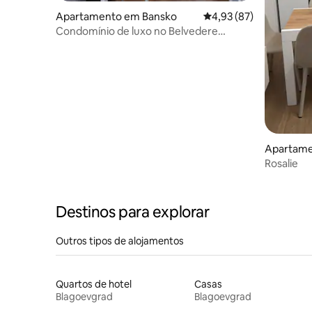
Apartamento em Bansko
Classificação média de
4,93 (87)
Condomínio de luxo no Belvedere
Holiday Club H76
Apartam
Rosalie
Destinos para explorar
Outros tipos de alojamentos
Quartos de hotel
Casas
Blagoevgrad
Blagoevgrad