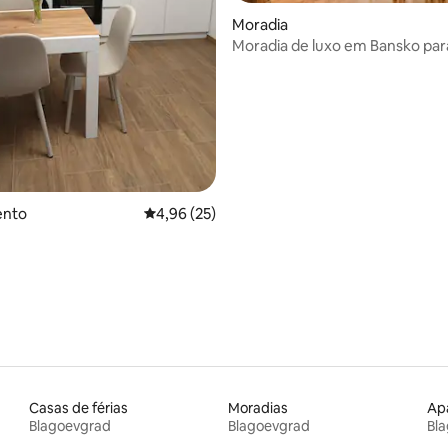
 4,93 em 5 estrelas, 87avaliações
Moradia
Moradia de luxo em Bansko par
e relaxar
ento
Classificação média de 4,96 em 5 estrelas, 2
4,96 (25)
Casas de férias
Moradias
Blagoevgrad
Blagoevgrad
Bl