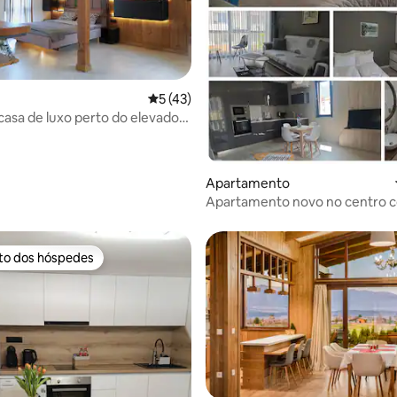
 4,98 em 5 estrelas, 61avaliações
Classificação média de 5 em 5 estrelas, 
5 (43)
asa de luxo perto do elevador
Nest
Apartamento
Apartamento novo no centro 
estacionamento
ito dos hóspedes
s dos hóspedes mais apreciados