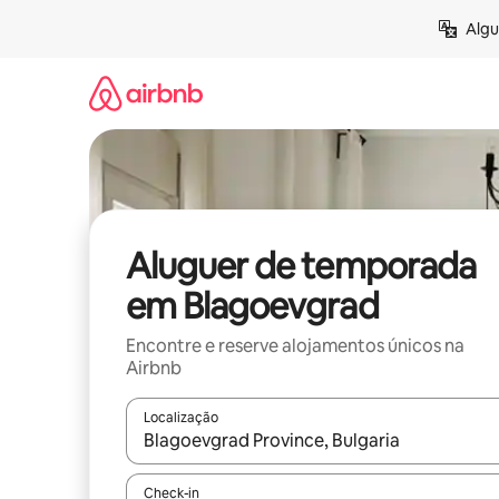
Saltar
Algu
para
o
conteúdo
Aluguer de temporada
em Blagoevgrad
Encontre e reserve alojamentos únicos na
Airbnb
Localização
Quando os resultados estiverem disponíveis, nav
Check-in