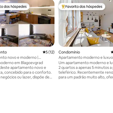
ito dos hóspedes
Favorito dos hóspedes
s dos hóspedes mais apreciados
Favoritos dos hóspedes mais a
ento
Classificação média de 5 em 5 estrelas, 
5 (12)
Condomínio
C
nto novo e moderno |
Apartamento moderno e luxuos
4,94 em 5 estrelas, 235avaliações
ad| Tranquilo| Calmo
minutos do teleférico
moderno em Blagoevgrad
Um apartamento moderno e lu
 deste apartamento novo e
2 quartos a apenas 5 minutos a
ta, concebido para o conforto.
teleférico. Recentemente ren
 negócios ou lazer, dispõe de
para um padrão muito alto, ofe
de estar em plano aberto e
grupos de até 5 pessoas a esc
 de uma cozinha totalmente
férias de inverno ideal. O espa
e de um quarto tranquilo.
um grande lounge com uma lare
e Wi-Fi de alta velocidade, ar
um ótimo final quente para o se
ado, máquina de lavar roupa e
esqui. Há 2 quartos espaçosos
da privada e relaxante.
camas de casal e um sofá-cama
o num edifício tranquilo perto
confortável na sala de estar, u