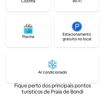
SÃO PERMITIDAS 
Cozinha
Wi-Fi
de Bondi. Nada está muito longe para
EVENTOS OU FU
chegar a pé. Há cafés e bares
fantásticos, restaurantes modernos e
lojas da moda. Há uma variedade de
rotas de ônibus que estão a 300 metros
Estacionamento na rua está disponível,
mas é bastante caro. O estacionamento
na praia pode ser organizado para
Estacionamento
Piscina
estadias mais longas.
gratuito no local
Ar condicionado
Fique perto dos principais pontos
turísticos de Praia de Bondi