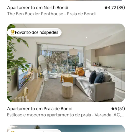
Apartamento em North Bondi
Classificação
4,72 (39)
The Ben Buckler Penthouse - Praia de Bondi
Favorito dos hóspedes
Favoritos dos hóspedes mais apreciados
Apartamento em Praia de Bondi
Classifica
5 (51)
Estiloso e moderno apartamento de praia - Varanda, AC,
churrasqueira, elevador