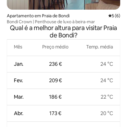
Apartamento em Praia de Bondi
Classific
5 (6)
Bondi Crown | Penthouse de luxo à beira-mar
Qual é a melhor altura para visitar Praia
de Bondi?
Mês
Preço médio
Temp. média
Jan.
236 €
24 °C
Fev.
209 €
24 °C
Mar.
186 €
22 °C
Abr.
173 €
20 °C