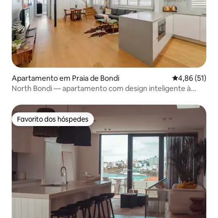
Apartamento em Praia de Bondi
Classificação
4,86 (51)
North Bondi — apartamento com design inteligente à
beira-mar
Favorito dos hóspedes
Favorito dos hóspedes