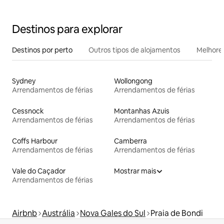
Destinos para explorar
Destinos por perto
Outros tipos de alojamentos
Melhores
Sydney
Wollongong
Arrendamentos de férias
Arrendamentos de férias
Cessnock
Montanhas Azuis
Arrendamentos de férias
Arrendamentos de férias
Coffs Harbour
Camberra
Arrendamentos de férias
Arrendamentos de férias
Vale do Caçador
Mostrar mais
Arrendamentos de férias
Airbnb
Austrália
Nova Gales do Sul
Praia de Bondi