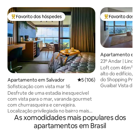
Favorito dos hóspedes
Favorito dos h
Favoritos dos hóspedes mais apreciados
Favoritos dos hó
Apartamento em P
gre
23º Andar | Linda Vi
Privativa
Loft com 46m² no 
alto do edifício, 2
do Shopping Praia 
Apartamento em Salvador
Classificação média de 5 em 5
5 (106)
Guaíba! Vista des
Sofisticação com vista mar 16
Alegre! Trend City
Desfrute de uma estadia inesquecível
Orla 💪 Academia 🏊‍♂️ Piscina aquecida 🚗
com vista para o mar, varanda gourmet
Garagem coberta 
com churrasqueira e cervejeira.
❄️ Ar-condicionado
Localização privilegiada no bairro mais
Roupeiro espaçoso
As xomodidades mais populares dos
vibrante de Salvador: o Rio Vermelho.
🪟 Cortinas 🚿 Chuve
Localizado a menos de 5 min
apartamentos em Brasil
Secador de cabelo
caminhando da praia do Buracão e a 1km
🍷 Abridor de vinh
do circuito Carnaval. Climatizado com
seca 👕 Ferro de p