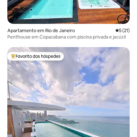
Apartamento em Rio de Janeiro
Classifica
5 (21)
Penthouse em Copacabana com piscina privada e jacúzi!
Favorito dos hóspedes
Favoritos dos hóspedes mais apreciados