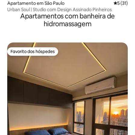
Apartamento em São Paulo
Classifica
5 (31)
Urban Soul | Studio com Design Assinado Pinheiros
Apartamentos com banheira de
hidromassagem
Favorito dos hóspedes
Favorito dos hóspedes