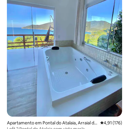
Apartamento em Pontal do Atalaia, Arraial do
Classificação 
4,91 (176)
Cabo
Loft 2 Pontal do Atalaia com vista mar💫