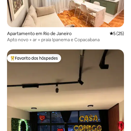
Apartamento em Rio de Janeiro
Classifica
5 (25)
Apto novo + ar + praia Ipanema e Copacabana
Favorito dos hóspedes
Favoritos dos hóspedes mais apreciados