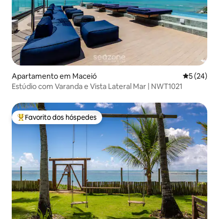
Apartamento em Maceió
Classifica
5 (24)
Estúdio com Varanda e Vista Lateral Mar | NWT1021
Favorito dos hóspedes
Favoritos dos hóspedes mais apreciados