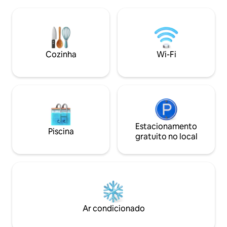
cozinha completa ideal para casais,
casais com filho e viajantes solo que
buscam uma experiência completa.
Infraestrutura completa com piscina no
rooftop e deslumbrante vista mar,
academia moderna e coworking.
Cozinha
Wi-Fi
Estacionamento
Piscina
gratuito no local
Ar condicionado