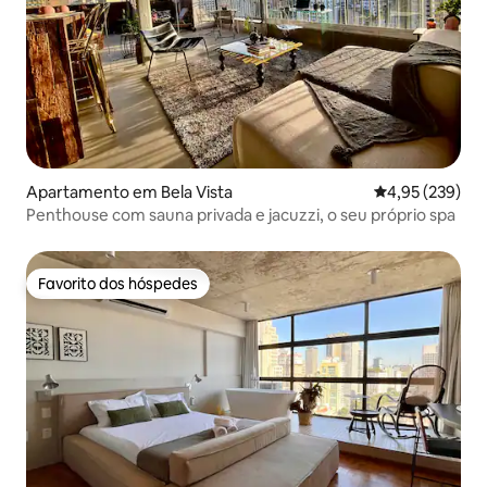
Apartamento em Bela Vista
Classificação m
4,95 (239)
Penthouse com sauna privada e jacuzzi, o seu próprio spa
Favorito dos hóspedes
Favorito dos hóspedes