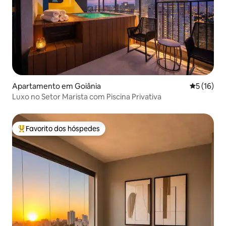
Apartamento em Goiânia
Classifica
5 (16)
Luxo no Setor Marista com Piscina Privativa
Favorito dos hóspedes
Favoritos dos hóspedes mais apreciados