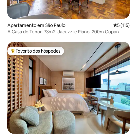
Apartamento em São Paulo
Classificaç
5 (115)
A Casa do Tenor. 73m2. Jacuzzi e Piano. 200m Copan
Favorito dos hóspedes
Favoritos dos hóspedes mais apreciados