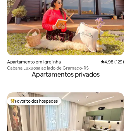
Apartamento em Igrejinha
Classificação 
4,98 (129)
Cabana Luxuosa ao lado de Gramado-RS
Apartamentos privados
Favorito dos hóspedes
Favoritos dos hóspedes mais apreciados