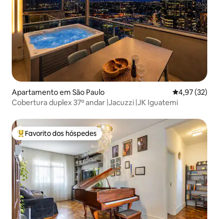
Apartamento em São Paulo
Classificação
4,97 (32)
Cobertura duplex 37º andar |Jacuzzi |JK Iguatemi
Favorito dos hóspedes
Favoritos dos hóspedes mais apreciados