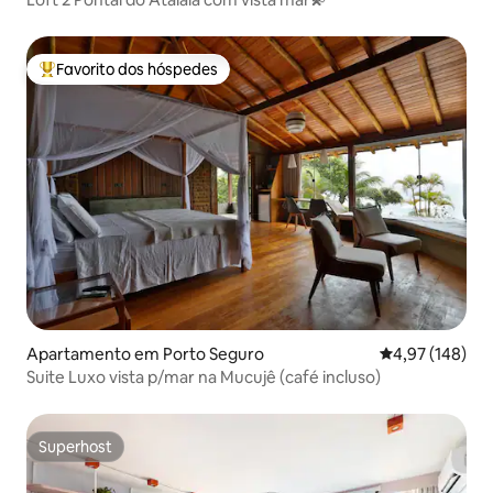
Favorito dos hóspedes
Favoritos dos hóspedes mais apreciados
Apartamento em Porto Seguro
Classificação 
4,97 (148)
Suite Luxo vista p/mar na Mucujê (café incluso)
Superhost
Superhost