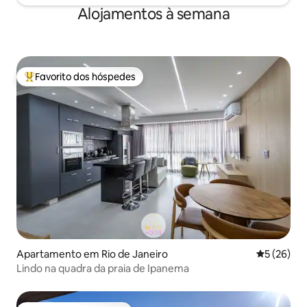
Alojamentos à semana
Favorito dos hóspedes
Favoritos dos hóspedes mais apreciados
Apartamento em Rio de Janeiro
Classifica
5 (26)
Lindo na quadra da praia de Ipanema