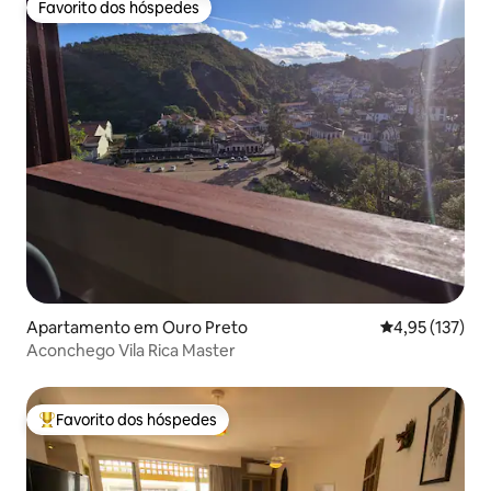
Favorito dos hóspedes
Favorito dos hóspedes
Apartamento em Ouro Preto
Classificação 
4,95 (137)
Aconchego Vila Rica Master
Favorito dos hóspedes
Favoritos dos hóspedes mais apreciados