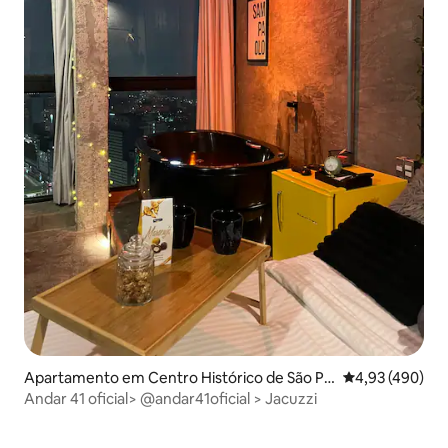
Apartamento em Centro Histórico de São Pa
Classificação m
4,93 (490)
ulo
Andar 41 oficial> @andar41oficial > Jacuzzi