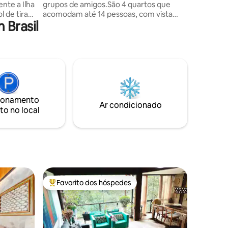
a Ilha
grupos de amigos.São 4 quartos que
 de tirar
acomodam até 14 pessoas, com vista
 Brasil
para o mar, e há ainda o Chalé do Farol,
uma unidade extra separada, disponível
ra, fogão
mediante cobrança adicional e
acesso à
confirmação prévia. Com acesso direto
ao mar por um píer para um mergulho
ocê
inesquecível, piscina , churrasqueira,
e caiaque
mesa de ping pong, ampla sala e cozinha
equipada. Na rota das baleias Jubarte,
ionamento
com avistamento frequente. Pet friendly
Ar condicionado
to no local
Favorito dos hóspedes
Favoritos dos hóspedes mais apreciados