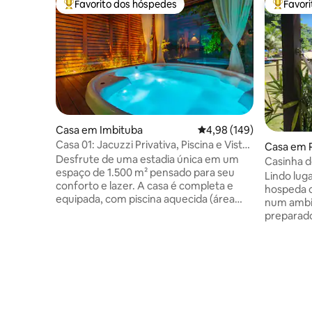
Favorito dos hóspedes
Favor
Favoritos dos hóspedes mais apreciados
Favorito
Casa em Imbituba
Classificação média de 
4,98 (149)
Casa 01: Jacuzzi Privativa, Piscina e Vista
Casa em 
Lagoa
Desfrute de uma estadia única em um
Casinha d
espaço de 1.500 m² pensado para seu
pé na arei
Lindo lug
conforto e lazer. A casa é completa e
hospeda c
equipada, com piscina aquecida (área
num ambi
comum), jacuzzi com hidromassagem,
preparado
mesa de sinuca/ping-pong, acesso direto
02 quart
à lagoa. Também disponibilizamos stand
e o outro,
up paddle, caiaque e outras opções para
podendo v
aproveitar a natureza. Localizada a
sala ,comple
apenas 2 km da Praia do Rosa, a
são confo
propriedade está próxima de belas praias
com qual
como Ouvidor, Barra de Ibiraquera e
para banh