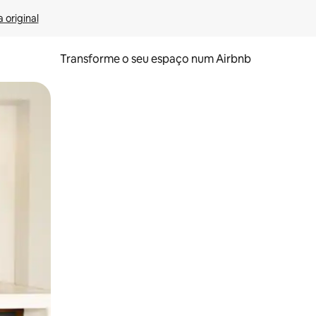
 original
Transforme o seu espaço num Airbnb
tos de toque ou deslize.