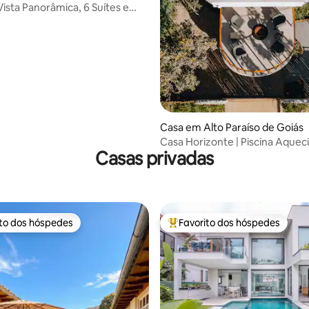
 Vista Panorâmica, 6 Suítes e
 de 5 em 5 estrelas, 11avaliações
Casa em Alto Paraíso de Goiás
Casa Horizonte | Piscina Aquec
Casas privadas
e Vista
ito dos hóspedes
Favorito dos hóspedes
s dos hóspedes mais apreciados
Favoritos dos hóspedes mais a