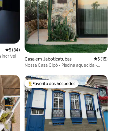
Classificação média de 5 em 5 estrelas, 34avaliações
5 (34)
 incrível
Casa em Jaboticatubas
Classificação médi
5 (15)
Nossa Casa Cipó • Piscina aquecida •
Serra do Cipó
Favorito dos hóspedes
preciados
Favoritos dos hóspedes mais apreciados
8avaliações