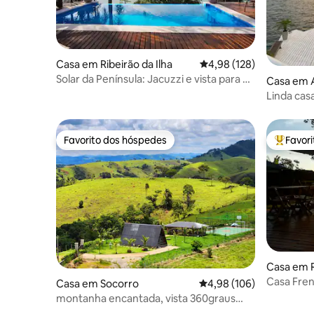
Casa em Ribeirão da Ilha
Classificação média de 
4,98 (128)
Solar da Península: Jacuzzi e vista para o
Casa em A
mar!
Linda casa
da Gipoía
Favorito dos hóspedes
Favor
Favorito dos hóspedes
Favorito
Casa em R
Casa Frent
Casa em Socorro
Classificação média de 
4,98 (106)
Suítes
montanha encantada, vista 360graus
sítio fantástic