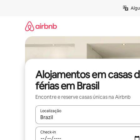
Saltar
Algu
para
o
conteúdo
Alojamentos em casas 
férias em Brasil
Encontre e reserve casas únicas na Airbnb
Localização
Quando os resultados estiverem disponíveis, nav
Check-in