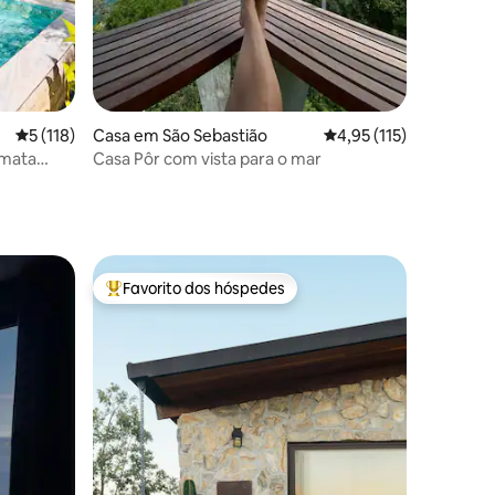
Classificação média de 5 em 5 estrelas, 118avaliações
5 (118)
Casa em São Sebastião
Classificação média de
4,95 (115)
 mata
Casa Pôr com vista para o mar
Favorito dos hóspedes
preciados
Favoritos dos hóspedes mais apreciados
9avaliações