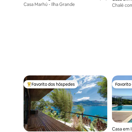
Casa Marhú - Ilha Grande
Chalé com
Mantiquei
Favorito dos hóspedes
Favorito
Favoritos dos hóspedes mais apreciados
Favorito
Casa em I