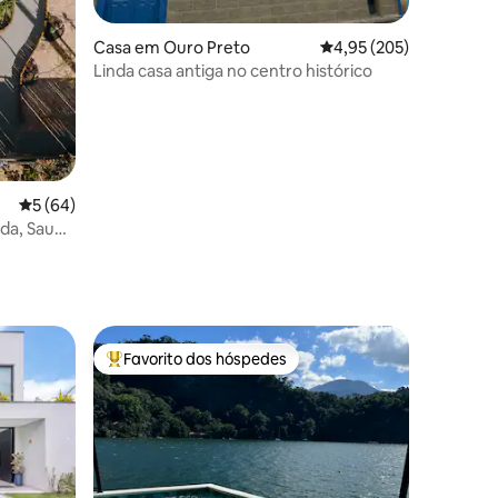
Casa em Ouro Preto
Classificação média de 
4,95 (205)
Linda casa antiga no centro histórico
Classificação média de 5 em 5 estrelas, 64avaliações
5 (64)
ida, Sauna
Favorito dos hóspedes
preciados
Favoritos dos hóspedes mais apreciados