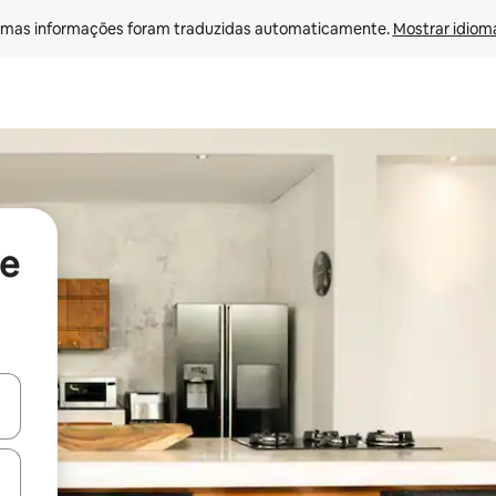
mas informações foram traduzidas automaticamente. 
Mostrar idioma
de
egue com as teclas de seta para cima e para baixo ou explore com ges