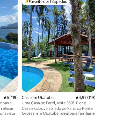
Favorito dos hóspedes
Favor
preciados
Favoritos dos hóspedes mais apreciados
Favorit
Casa Vist
manhã
A Casa V
privativ
e de mui
com esta
gratuito
quente e
equipada,
fogão coo
cafeteira
01avaliações
pratos , talhere
Internet 
casa. Of
cama, tod
Classificação média de 5 em 5 estrelas, 119avaliações
5 (119)
Casa em Ubatuba
Classificação média de
4,97 (119)
anhas e
Uma Casa no Farol, Vista 360°, Píer e
Piscina
 relaxar
Casa exclusiva ao lado do Farol da Ponta
com vista
Grossa, em Ubatuba, ideal para famílias e