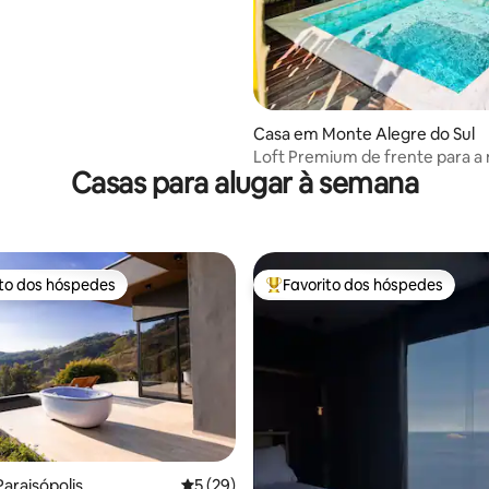
Casa em Monte Alegre do Sul
Loft Premium de frente para a
Casas para alugar à semana
privativo
ito dos hóspedes
Favorito dos hóspedes
s dos hóspedes mais apreciados
Favoritos dos hóspedes mais a
 de 5 em 5 estrelas, 28avaliações
araisópolis
Classificação média de 5 em 5 estrelas, 2
5 (29)