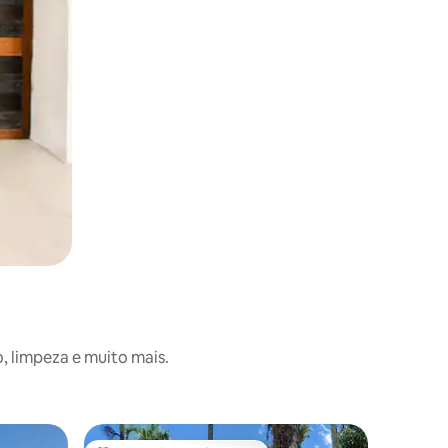
, limpeza e muito mais.
Casa em 