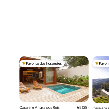
Favorito dos hóspedes
Favor
Favoritos dos hóspedes mais apreciados
Favorito
Casa em Angra dos Reis
Classificação média
5 (28)
Casa em P