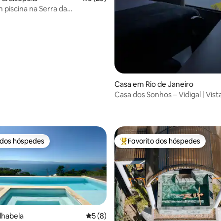
 piscina na Serra da
ra
Casa em Rio de Janeiro
Casa dos Sonhos – Vidigal | Vista
 dos hóspedes
Favorito dos hóspedes
 dos hóspedes
Favoritos dos hóspedes mais a
lhabela
Classificação média de 5 em 5 estrelas, 
5 (8)