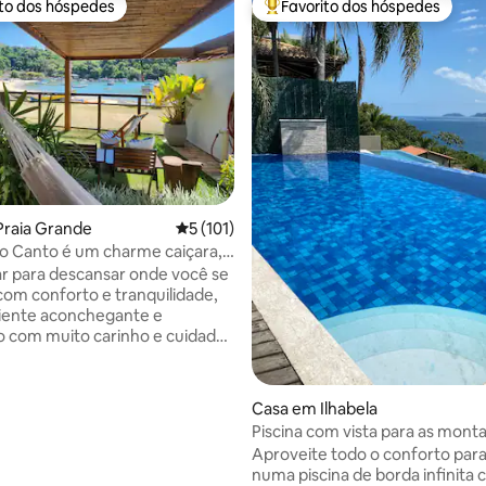
ito dos hóspedes
Favorito dos hóspedes
s dos hóspedes mais apreciados
Favoritos dos hóspedes mais a
4,98 em 5 estrelas, 149avaliações
Praia Grande
Classificação média de 5 em 5 estrelas, 1
5 (101)
o Canto é um charme caiçara,
a!
ar para descansar onde você se
om conforto e tranquilidade,
ente aconchegante e
 com muito carinho e cuidado
os duplos (um com cama queen
 duas camas de solteiro,
irar cama casal), 01 banheiro e
Casa em Ilhabela
tos e decorados As camas
Piscina com vista para as mont
rtáveis e todo enxoval da casa
lareira
Aproveite todo o conforto para
idade Temos também toalhas
numa piscina de borda infinita 
o, rosto e praia Varanda