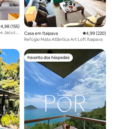
lassificação média de 4,98 em 5 estrelas, 155avaliações
4,98 (155)
 e Jacuzzi
3avaliações
Casa em Itaipava
Classificação média de 
4,99 (220)
Refúgio Mata Atlântica Art Loft Itaipava
Favorito dos hóspedes
preciados
Favorito dos hóspedes
1avaliações