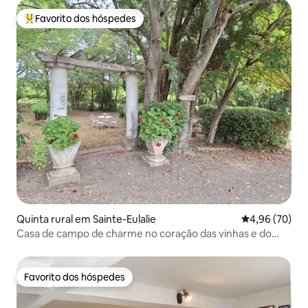
Favorito dos hóspedes
Favoritos dos hóspedes mais apreciados
Quinta rural em Sainte-Eulalie
Classificação 
4,96 (70)
Casa de campo de charme no coração das vinhas e do
Canal du Midi
Favorito dos hóspedes
Favorito dos hóspedes