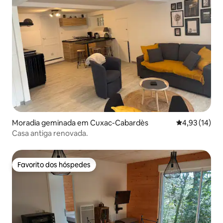
Moradia geminada em Cuxac-Cabardès
Classificação
4,93 (14)
Casa antiga renovada.
Favorito dos hóspedes
Favorito dos hóspedes