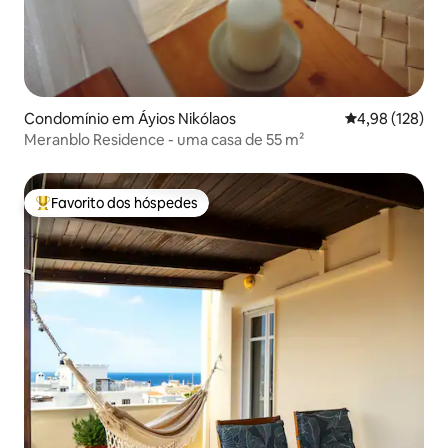
Condomínio em Áyios Nikólaos
Classificação 
4,98 (128)
Meranblo Residence - uma casa de 55 m²
Favorito dos hóspedes
Favoritos dos hóspedes mais apreciados