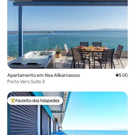
Apartamento em Nea Alikarnassos
Classific
5 (4)
Porto Vero Suite 3
Favorito dos hóspedes
Favoritos dos hóspedes mais apreciados