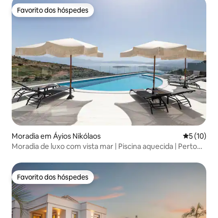
Favorito dos hóspedes
Favorito dos hóspedes
Moradia em Áyios Nikólaos
Classifica
5 (10)
Moradia de luxo com vista mar | Piscina aquecida | Perto
de Elounda
Favorito dos hóspedes
Favorito dos hóspedes