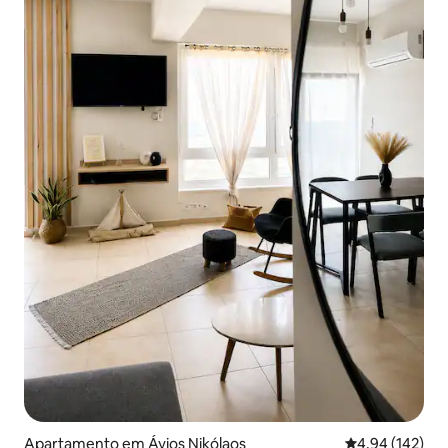
Apartamento em Áyios Nikólaos
Classificação 
4,94 (142)