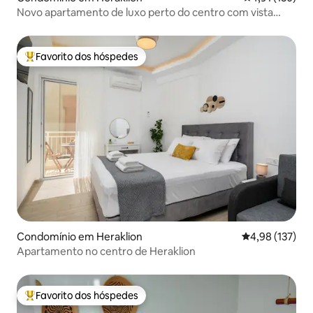
Novo apartamento de luxo perto do centro com vista
para o jardim
Favorito dos hóspedes
Favoritos dos hóspedes mais apreciados
Condomínio em Heraklion
Classificação 
4,98 (137)
Apartamento no centro de Heraklion
Favorito dos hóspedes
Favoritos dos hóspedes mais apreciados