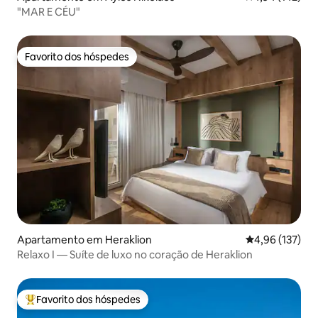
"MAR E CÉU"
Favorito dos hóspedes
Favorito dos hóspedes
Apartamento em Heraklion
Classificação 
4,96 (137)
Relaxo I — Suíte de luxo no coração de Heraklion
Favorito dos hóspedes
Favoritos dos hóspedes mais apreciados