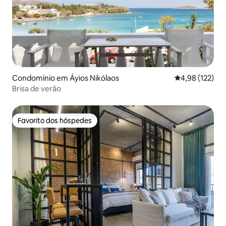
Condomínio em Áyios Nikólaos
Classificação 
4,98 (122)
Brisa de verão
Favorito dos hóspedes
Favorito dos hóspedes