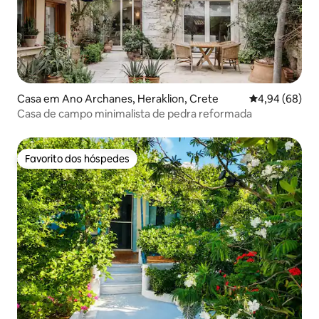
Casa em Ano Archanes, Heraklion, Crete
Classificação 
4,94 (68)
Casa de campo minimalista de pedra reformada
Favorito dos hóspedes
Favorito dos hóspedes