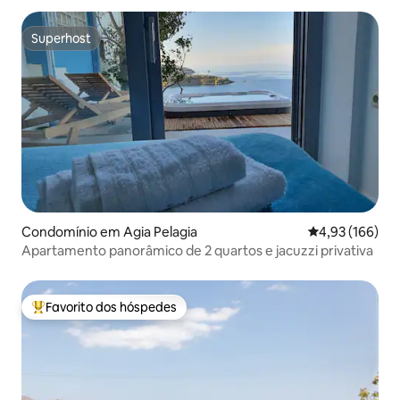
Superhost
Superhost
Condomínio em Agia Pelagia
Classificação 
4,93 (166)
Apartamento panorâmico de 2 quartos e jacuzzi privativa
Favorito dos hóspedes
Favoritos dos hóspedes mais apreciados