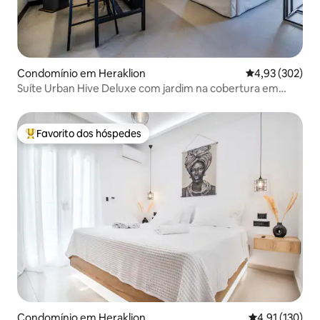
Condomínio em Heraklion
Classificação m
4,93 (302)
Suíte Urban Hive Deluxe com jardim na cobertura em
Heraklion
Favorito dos hóspedes
Favoritos dos hóspedes mais apreciados
Condomínio em Heraklion
Classificação 
4,91 (130)