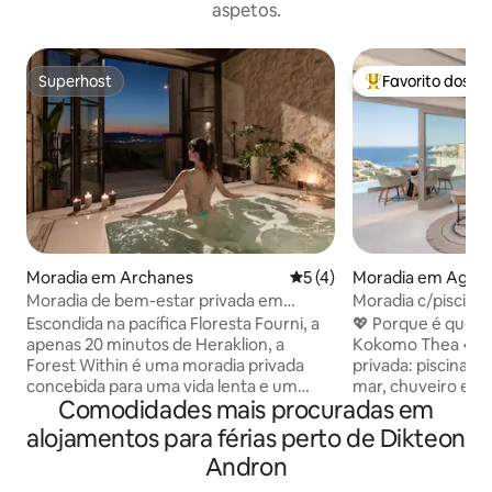
aspetos.
Superhost
Favorito dos h
Superhost
Favoritos dos hó
Moradia em Archanes
Classificação média de 5 e
5 (4)
Moradia em Agia P
Moradia de bem-estar privada em
Moradia c/piscina p
Archanes – floresta no interior
mar, a 400 m da pr
Escondida na pacífica Floresta Fourni, a
💖 Porque é que 
apenas 20 minutos de Heraklion, a
Kokomo Thea • Par
Forest Within é uma moradia privada
privada: piscina p
concebida para uma vida lenta e um
mar, chuveiro ext
Comodidades mais procuradas em
descanso profundo. Situada numa
descanso ensolara
propriedade de dois hectares, esta casa
costeira privilegi
alojamentos para férias perto de Dikteon
de 156 m² oferece total privacidade,
bela praia de Lyga
Andron
vistas para a floresta e espaço para até
e azul-turquesa e 
6 hóspedes. Desfrute de interiores
Egeu. • Conectivi