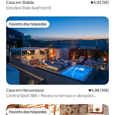
Casa em Stalida
Classificação
4,92 (59)
Estúdios Stalis SeaFront B
Favorito dos hóspedes
Favorito dos hóspedes
Casa em Hersonissos
Classificação m
4,98 (106)
Central Spot! 3BR + Piscina no terraço e vibrações
relaxantes
Favorito dos hóspedes
Favorito dos hóspedes