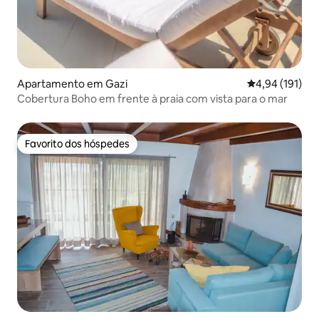
Apartamento em Gazi
Classificação 
4,94 (191)
Cobertura Boho em frente à praia com vista para o mar
Favorito dos hóspedes
Favorito dos hóspedes