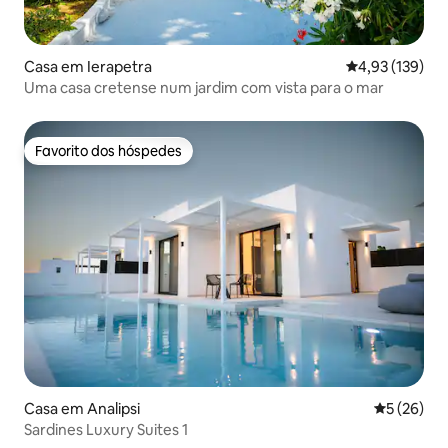
Casa em Ierapetra
Classificação 
4,93 (139)
Uma casa cretense num jardim com vista para o mar
Favorito dos hóspedes
Favorito dos hóspedes
Casa em Analipsi
Classifica
5 (26)
Sardines Luxury Suites 1