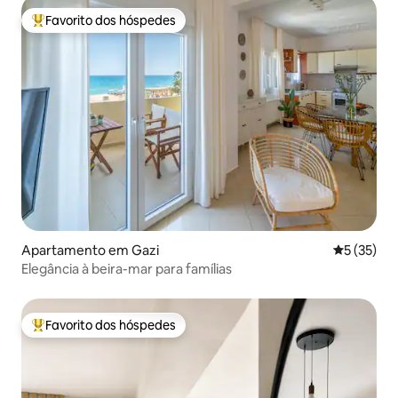
Favorito dos hóspedes
Favoritos dos hóspedes mais apreciados
Apartamento em Gazi
Classifica
5 (35)
Elegância à beira-mar para famílias
Favorito dos hóspedes
Favoritos dos hóspedes mais apreciados