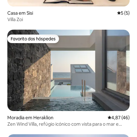
Casa em Sisi
Classific
5 (5)
Villa Zoi
Favorito dos hóspedes
Favorito dos hóspedes
Moradia em Heraklion
Classificação
4,87 (46)
Zen Wind Villa, refúgio icónico com vista para o mar e
piscina