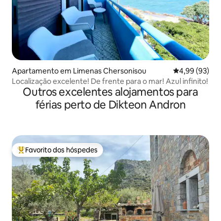
Apartamento em Limenas Chersonisou
Classificação 
4,99 (93)
Localização excelente! De frente para o mar! Azul infinito!
Outros excelentes alojamentos para
férias perto de Dikteon Andron
Favorito dos hóspedes
Favoritos dos hóspedes mais apreciados