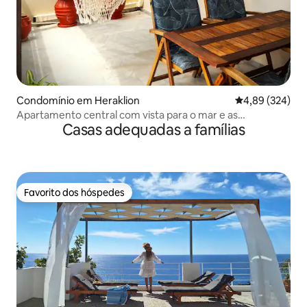
Condomínio em Heraklion
Classificação m
4,89 (324)
Apartamento central com vista para o mar e as
Casas adequadas a famílias
montanhas
Favorito dos hóspedes
Favorito dos hóspedes