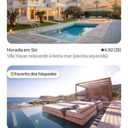
Moradia em Sisi
Classificação
4,92 (25)
Villa Yiayia: relaxando à beira-mar (piscina aquecida)
Favorito dos hóspedes
Favoritos dos hóspedes mais apreciados