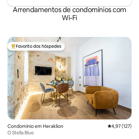
Arrendamentos de condomínios com
Wi-Fi
Favorito dos hóspedes
Favoritos dos hóspedes mais apreciados
Condomínio em Heraklion
Classificação 
4,97 (127)
O Stella Blue