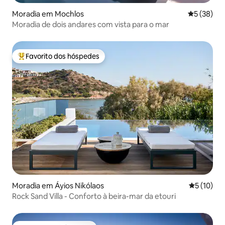
Moradia em Mochlos
Classifica
5 (38)
Moradia de dois andares com vista para o mar
Favorito dos hóspedes
Favoritos dos hóspedes mais apreciados
Moradia em Áyios Nikólaos
Classifica
5 (10)
Rock Sand Villa - Conforto à beira-mar da etouri