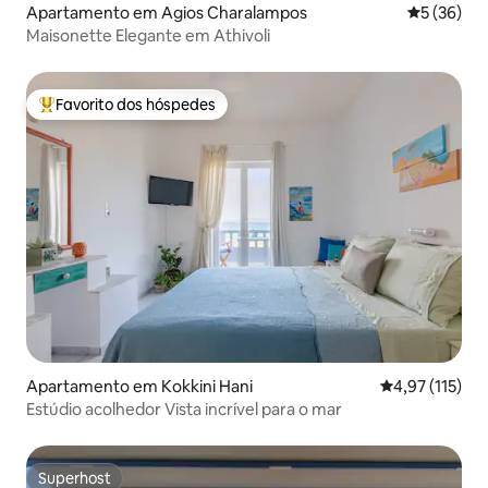
Apartamento em Agios Charalampos
Classifica
5 (36)
Maisonette Elegante em Athivoli
Favorito dos hóspedes
Favoritos dos hóspedes mais apreciados
Apartamento em Kokkini Hani
Classificação 
4,97 (115)
Estúdio acolhedor Vista incrível para o mar
Superhost
Superhost