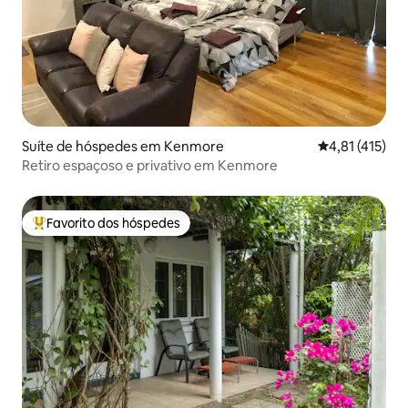
Suíte de hóspedes em Kenmore
Classificação 
4,81 (415)
Retiro espaçoso e privativo em Kenmore
Favorito dos hóspedes
Favoritos dos hóspedes mais apreciados