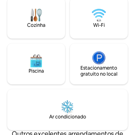
Comercial Termina
banho.Cada quarto tem a sua própria
restaurantes bout
casa de banho e há uma casa de banho
comerciais, lojas 
de hóspedes separada, a disposição é
várias instalações 
razoável e a estadia é mais confortável.
entretenimento, p
Cozinha
Wi-Fi
Configuração do 🛏 Quarto Dos quatro
conveniência de v
quartos, três têm camas de 1,8 m e um
cidade enquanto 
tem uma cama de 1,5 m para satisfazer
férias privado, tran
diferentes necessidades de alojamento,
moradia tem uma p
adequado para famílias ou amigos
sua experiência de
partilharem um bom momento. 🍳
desfrutar do sol e 
Cozinha e refeições A cozinha está
ir facilmente à pra
totalmente equipada com um conjunto
Estacionamento
comercial durante 
Piscina
completo de equipamentos de cozinha,
gratuito no local
moradia à noite p
facilitando a cozedura e a desfrutar da
momento acolhedor
conveniência e do calor de casa. 🏊
amigos.Este espaç
Piscina privada A moradia tem uma
uma estadia de lux
piscina privada com água limpa,
e memorável para 
tornando-a o lugar perfeito para
Pattaya.
desfrutar da frescura e do
relaxamento.Os serviços de limpeza são
Ar condicionado
prestados três vezes por semana para
garantir um ambiente limpo e
confortável. 🔥 Lazer ao ar livre A
Outros excelentes arrendamentos de