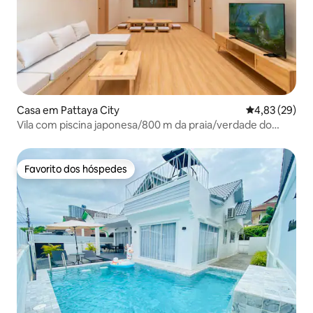
Casa em Pattaya City
Classificação
4,83 (29)
Vila com piscina japonesa/800 m da praia/verdade do
santuário
Favorito dos hóspedes
Favorito dos hóspedes