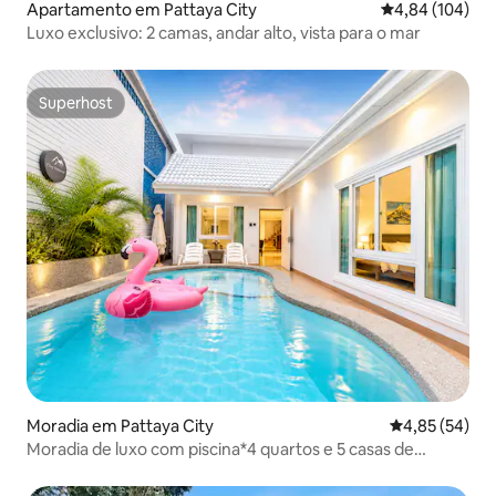
Apartamento em Pattaya City
Classificação m
4,84 (104)
Luxo exclusivo: 2 camas, andar alto, vista para o mar
Superhost
Superhost
Moradia em Pattaya City
Classificação
4,85 (54)
Moradia de luxo com piscina*4 quartos e 5 casas de
banho*N.º de hóspedes: 10*Centro de Pattaya