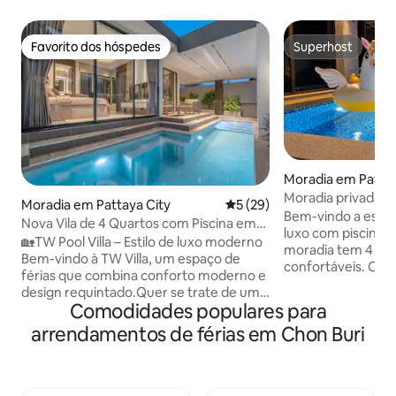
Favorito dos hóspedes
Superhost
Favorito dos hóspedes
Superhost
Moradia em Pattay
Moradia privada c
Moradia em Pattaya City
Classificação média de 5 em 
5 (29)
em Hollywood, no 
Bem-vindo a esta 
Nova Vila de 4 Quartos com Piscina em
Perto da praia e d
luxo com piscina 
Pattaya / Pattaya TW Luxe Stay Pool Villa
🏡TW Pool Villa – Estilo de luxo moderno
moradia tem 4 qua
Bem-vindo à TW Villa, um espaço de
confortáveis. O e
férias que combina conforto moderno e
privado e elegant
design requintado.Quer se trate de uma
para férias em fam
Comodidades populares para
reunião de família ou de amigos, pode
amigos, viagens de
ter uma estadia confortável e
arrendamentos de férias em Chon Buri
de alta qualidade 
inesquecível aqui. Espaço ✨ confortável
propriedade está 
Moradia de um só piso, área de
de Pattaya, numa l
construção de cerca de 160 metros
perto da Praia de 
quadrados, com 4 quartos e 5 casas de