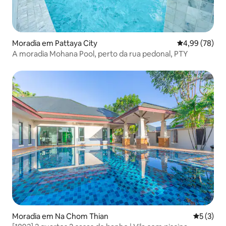
Moradia em Pattaya City
Classificação 
4,99 (78)
A moradia Mohana Pool, perto da rua pedonal, PTY
Moradia em Na Chom Thian
Classific
5 (3)