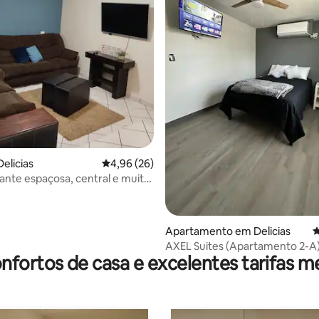
elicias
Classificação média de 4,96 em 5 estrelas, 2
4,96 (26)
ante espaçosa, central e muito
el
 4,97 em 5 estrelas, 35avaliações
Apartamento em Delicias
C
AXEL Suites (Apartamento 2-A
nfortos de casa e excelentes tarifas m
Faturamos