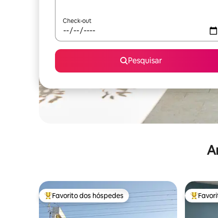
Check-out
Pesquisar
A
Favorito dos hóspedes
Favor
Favoritos dos hóspedes mais apreciados
Favorito