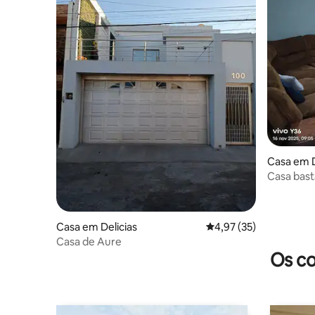
Casa em D
Casa bast
confortáv
Casa em Delicias
Classificação média de
4,97 (35)
Casa de Aure
Os co