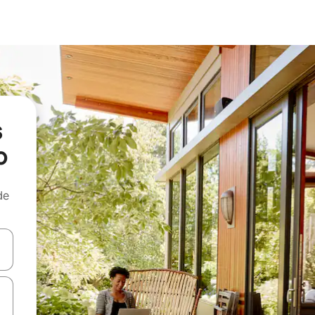
s
o
de
egue com as teclas de seta para cima e para baixo ou explore com ges