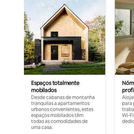
Espaços totalmente
Nóma
mobilados
profi
Desde cabanas de montanha
Aloja
tranquilas a apartamentos
para 
urbanos convenientes, estes
trab
espaços mobilados têm
Wi-Fi
todas as comodidades de
dedi
uma casa.