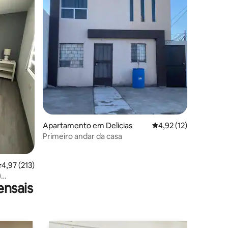
6avaliações
Apartamento em Delicias
Classificação média d
4,92 (12)
Primeiro andar da casa
lassificação média de 4,97 em 5 estrelas, 213avaliações
4,97 (213)
)
ensais