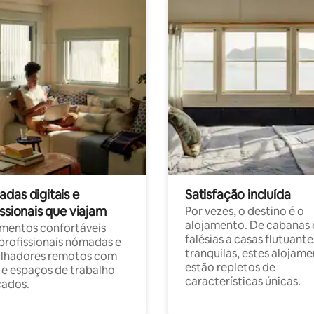
das digitais e
Satisfação incluída
ssionais que viajam
Por vezes, o destino é o
alojamento. De cabanas
mentos confortáveis
falésias a casas flutuante
profissionais nómadas e
tranquilas, estes alojam
alhadores remotos com
estão repletos de
 e espaços de trabalho
características únicas.
cados.