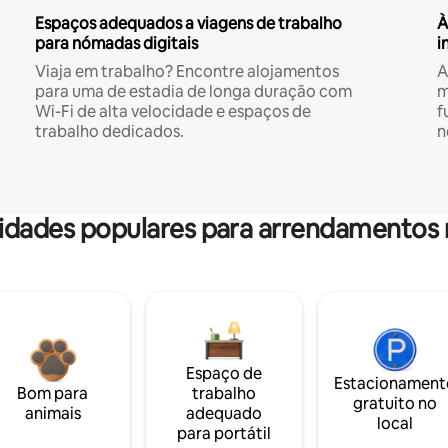
Espaços adequados a viagens de trabalho
À
para nómadas digitais
i
Viaja em trabalho? Encontre alojamentos
A
para uma de estadia de longa duração com
m
Wi-Fi de alta velocidade e espaços de
f
trabalho dedicados.
n
dades populares para arrendamentos 
Espaço de
Estacionament
Bom para
trabalho
gratuito no
animais
adequado
local
para portátil