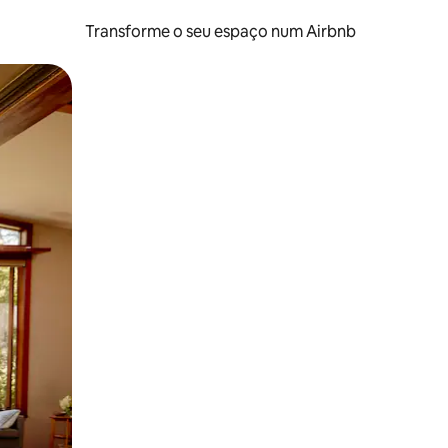
Transforme o seu espaço num Airbnb
tos de toque ou deslize.