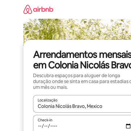
Saltar
para
o
conteúdo
Arrendamentos mensai
em Colonia Nicolás Brav
Descubra espaços para aluguer de longa
duração onde se sinta em casa para estadias 
um mês ou mais.
Localização
Quando os resultados estiverem disponíveis, nav
Check-in