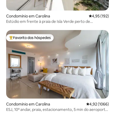
Condomínio em Carolina
Classificação 
4,95 (192)
Estúdio em frente à praia de Isla Verde perto de
restaurantes, bares
Favorito dos hóspedes
Favoritos dos hóspedes mais apreciados
Condomínio em Carolina
Classificação mé
4,92 (1066)
ESJ, 10º andar, praia, estacionamento, 5 min do aeroporto
SJU