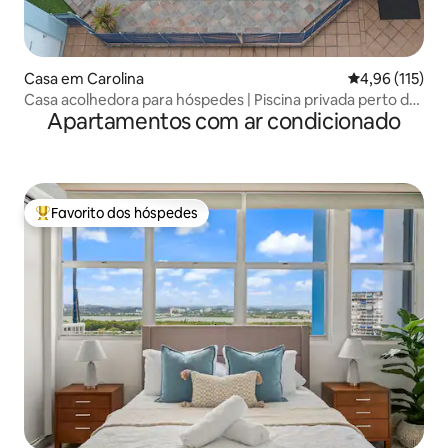
Casa em Carolina
Classificação 
4,96 (115)
Casa acolhedora para hóspedes | Piscina privada perto do
Apartamentos com ar condicionado
aeroporto
Favorito dos hóspedes
Favoritos dos hóspedes mais apreciados