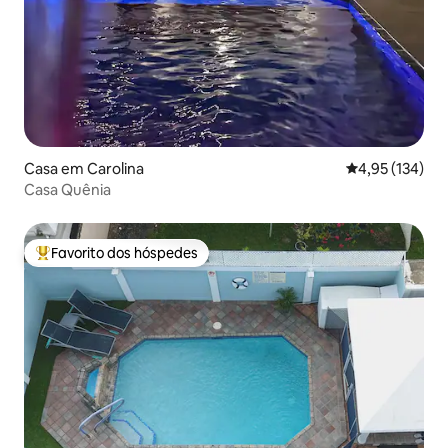
Casa em Carolina
Classificação 
4,95 (134)
Casa Quênia
Favorito dos hóspedes
Favoritos dos hóspedes mais apreciados