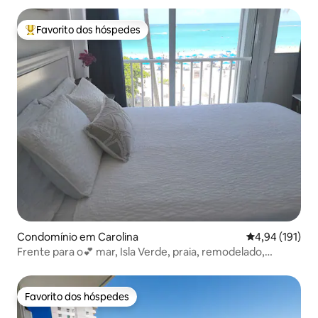
Favorito dos hóspedes
Favoritos dos hóspedes mais apreciados
Condomínio em Carolina
Classificação 
4,94 (191)
Frente para o💕 mar, Isla Verde, praia, remodelado,
piscina, pacote
Favorito dos hóspedes
Favorito dos hóspedes