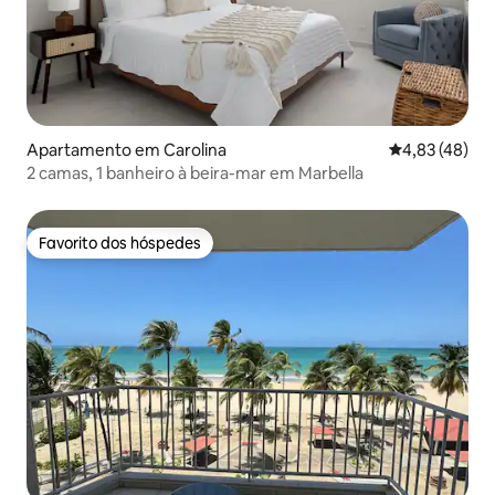
Apartamento em Carolina
Classificação
4,83 (48)
2 camas, 1 banheiro à beira-mar em Marbella
Favorito dos hóspedes
Favorito dos hóspedes