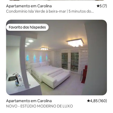
Apartamento em Carolina
Classific
5 (7)
Condomínio Isla Verde à beira-mar | 5 minutos do
aeroporto SJU
Favorito dos hóspedes
Favorito dos hóspedes
Apartamento em Carolina
Classificação 
4,85 (160)
NOVO - ESTÚDIO MODERNO DE LUXO