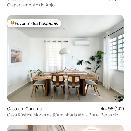
O apartamento do Anjo
Favorito dos hóspedes
Favoritos dos hóspedes mais apreciados
Casa em Carolina
Classificação 
4,98 (142)
Casa Rústica Moderna |Caminhada até a Praia| Perto do
Aeroporto