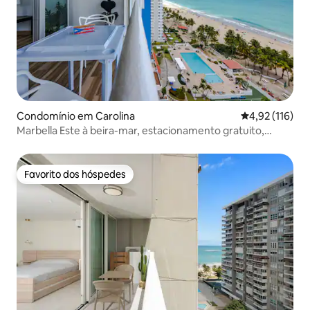
Condomínio em Carolina
Classificação 
4,92 (116)
Marbella Este à beira-mar, estacionamento gratuito,
aeroporto, king B.
Favorito dos hóspedes
Favorito dos hóspedes