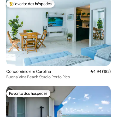
Favorito dos hóspedes
Favoritos dos hóspedes mais apreciados
Condomínio em Carolina
Classificação 
4,94 (182)
Buena Vida Beach Studio Porto Rico
Favorito dos hóspedes
Favorito dos hóspedes