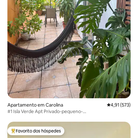
Apartamento em Carolina
Classificação 
4,91 (573)
#1 Isla Verde Apt Privado-pequeno-
almoço/praia/aeroporto
Favorito dos hóspedes
Favoritos dos hóspedes mais apreciados