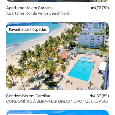
Apartamento em Carolina
Classificação
4,76 (70)
Apartamento Isla Verde Beachfront
Favorito dos hóspedes
Favorito dos hóspedes
Condomínio em Carolina
Classificação 
4,87 (89)
CONDOMÍNIO À BEIRA-MAR LINDO NOVO 1 Quarto Apto