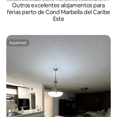
Outros excelentes alojamentos para
gratuito, 2 quartos
férias perto de Cond Marbella del Caribe
Este
Superhost
Superhost