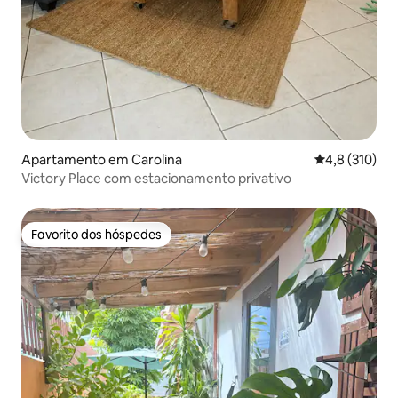
Apartamento em Carolina
Classificação
4,8 (310)
Victory Place com estacionamento privativo
Favorito dos hóspedes
Favorito dos hóspedes