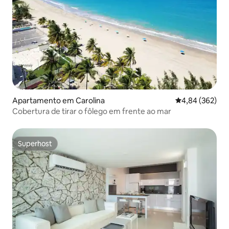
Apartamento em Carolina
Classificação m
4,84 (362)
Cobertura de tirar o fôlego em frente ao mar
Superhost
Superhost