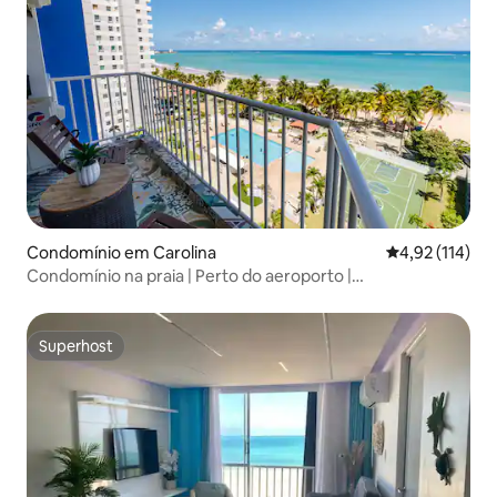
Condomínio em Carolina
Classificação 
4,92 (114)
Condomínio na praia | Perto do aeroporto |
Estacionamento e piscina gratuitos
Superhost
Superhost