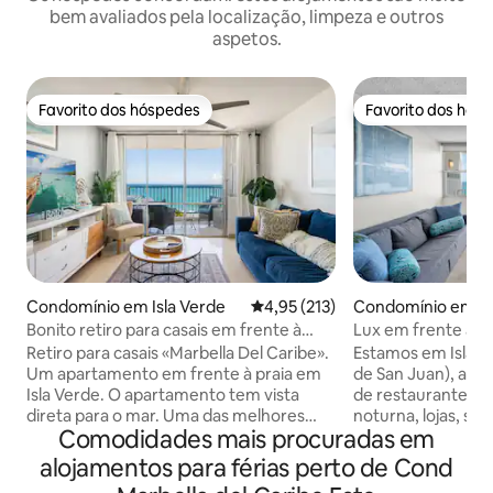
bem avaliados pela localização, limpeza e outros
aspetos.
Favorito dos hóspedes
Favorito dos hós
Favorito dos hóspedes
Favorito dos hós
Condomínio em Isla Verde
Classificação média de 4,95 em 5
4,95 (213)
Condomínio em Ca
Bonito retiro para casais em frente à
Lux em frente à pr
praia
Máquina de lavar/
Retiro para casais «Marbella Del Caribe».
Estamos em Isla V
para comer
Um apartamento em frente à praia em
de San Juan), a um
Isla Verde. O apartamento tem vista
de restaurantes, b
direta para o mar. Uma das melhores
noturna, lojas, su
Comodidades mais procuradas em
praias de Porto Rico. Cama king com
casino e temos u
vista para o mar. Piscina para adultos e
autocarro no nosso
alojamentos para férias perto de Cond
piscina para crianças disponíveis. Perto
San Juan Antiga p