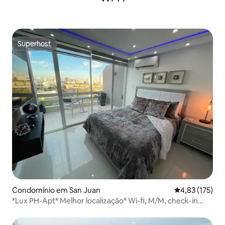
Superhost
Superhost
Condomínio em San Juan
Classificação 
4,83 (175)
*Lux PH-Apt* Melhor localização* Wi-fi, M/M, check-in
24/7