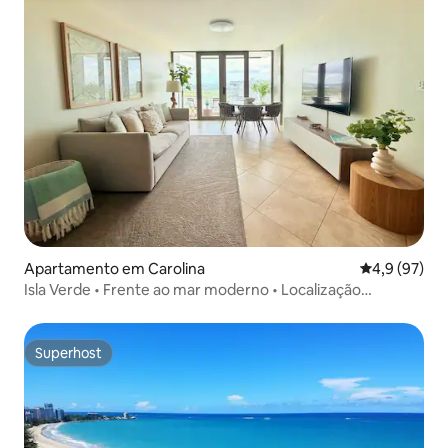
Apartamento em Carolina
Classificaçã
4,9 (97)
Isla Verde • Frente ao mar moderno • Localização
privilegiada
Superhost
Superhost