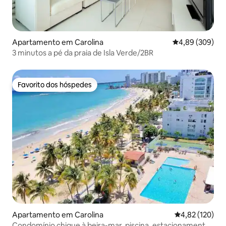
Apartamento em Carolina
Classificação m
4,89 (309)
3 minutos a pé da praia de Isla Verde/2BR
Favorito dos hóspedes
Favorito dos hóspedes
Apartamento em Carolina
Classificação 
4,82 (120)
Condomínio chique à beira-mar, piscina, estacionamento