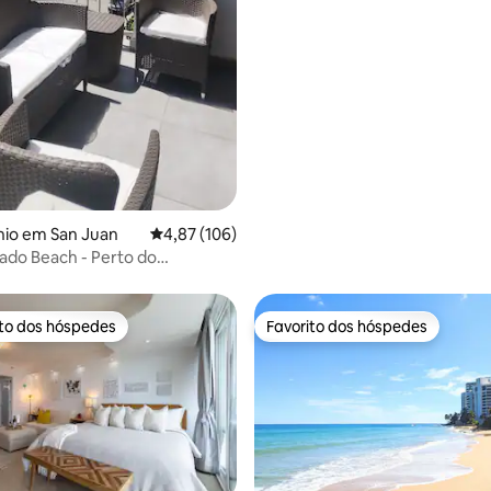
io em San Juan
Classificação média de 4,87 em 5 estrelas, 10
4,87 (106)
ado Beach - Perto do
o
ito dos hóspedes
Favorito dos hóspedes
s dos hóspedes mais apreciados
Favorito dos hóspedes