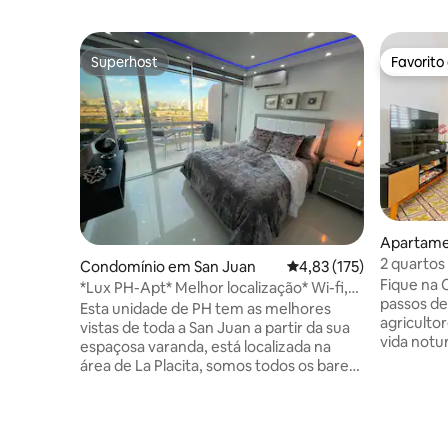
Superhost
Favorito
Superhost
Favorito
Apartame
2 quartos
Condomínio em San Juan
Classificação média de 
4,83 (175)
Tanque de
Fique na 
*Lux PH-Apt* Melhor localização* Wi-fi,
passos de
M/M, check-in 24/7
Esta unidade de PH tem as melhores
agriculto
vistas de toda a San Juan a partir da sua
vida notu
espaçosa varanda, está localizada na
Condado e
área de La Placita, somos todos os bares,
minutos a
restaurantes e a vida noturna a poucos
Esta caso
passos de distância. A praia fica a apenas
1920 aco
10 minutos a pé e do aeroporto
cama que
internacional de San Juan (SJU) fica a