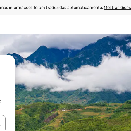
mas informações foram traduzidas automaticamente. 
Mostrar idioma
o
egue com as teclas de seta para cima e para baixo ou explore com ges