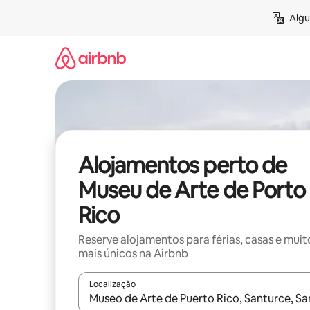
Saltar
Algu
para
o
conteúdo
Alojamentos perto de
Museu de Arte de Porto
Rico
Reserve alojamentos para férias, casas e muit
mais únicos na Airbnb
Localização
Quando os resultados estiverem disponíveis, nav