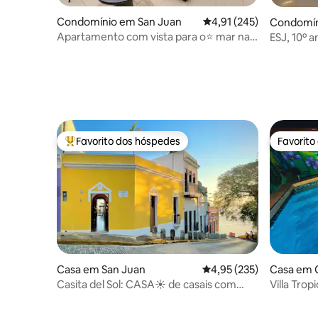
Condomínio em San Juan
Classificação média de 
4,91 (245)
Condomín
Apartamento com vista para o⭐️ mar na
ESJ, 10º a
praia e calçadão de Condado⭐️
min do ae
Favorito dos hóspedes
Favorito
Favoritos dos hóspedes mais apreciados
Favorito
Casa em San Juan
Classificação média de 
4,95 (235)
Casa em C
Casita del Sol: CASA☀️ de casais com
Villa Tropical Piscina privad
terraço e vista para a água
Netflix