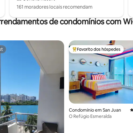
161 moradores locais recomendam
rrendamentos de condomínios com Wi-
st
Favorito dos hóspedes
st
Favoritos dos hóspedes mais a
4,88 em 5 estrelas, 124avaliações
Condomínio em San Juan
C
O Refúgio Esmeralda