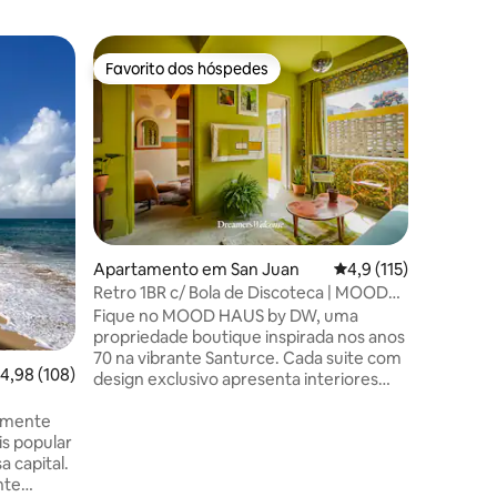
Apartam
Favorito dos hóspedes
Favor
Favorito dos hóspedes
Favorit
Encantad
Condado 
Apartame
encanta
no coraç
uma rua t
cercada p
afluente
sétimo a
incríveis
5avaliações
Apartamento em San Juan
Classificação média d
4,9 (115)
Decorado
Retro 1BR c/ Bola de Discoteca | MOOD
locais. C
HAUS by DW
Fique no MOOD HAUS by DW, uma
equipada.
propriedade boutique inspirada nos anos
de 250 Mbps e 
70 na vibrante Santurce. Cada suite com
para o le
lassificação média de 4,98 em 5 estrelas, 108avaliações
4,98 (108)
design exclusivo apresenta interiores
restauran
retro arrojados, um terraço exterior
minutos a
lmente
privativo, cozinha completa, chuveiro de
Juan.
is popular
efeito chuva de design, gira-discos,
 capital.
coleção de discos e bola de discoteca. Vá
nte
a pé até à praia, restaurantes, bares e ao