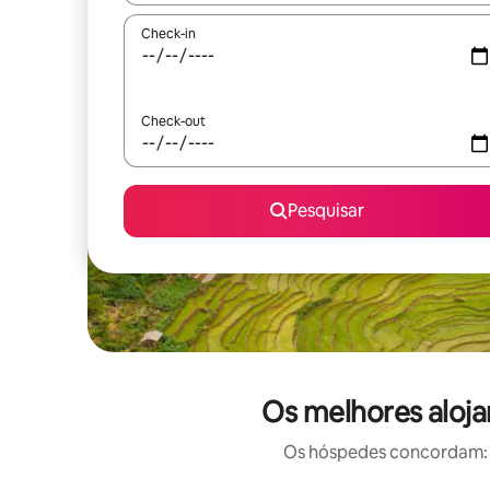
Check-in
Check-out
Pesquisar
Os melhores aloja
Os hóspedes concordam: e