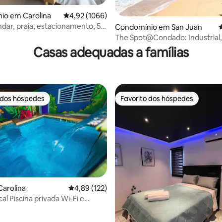
4,91 em 5 estrelas, 245avaliações
io em Carolina
Classificação média de 4,92 em 5 estrelas, 106
4,92 (1066)
ndar, praia, estacionamento, 5
Condomínio em San Juan
C
roporto SJU
The Spot@Condado: Industrial,
Praia, Descansos
Casas adequadas a famílias
 dos hóspedes
Favorito dos hóspedes
 dos hóspedes
Favorito dos hóspedes
4,95 em 5 estrelas, 235avaliações
arolina
Classificação média de 4,89 em 5 estrelas, 12
4,89 (122)
a Wi-Fi e