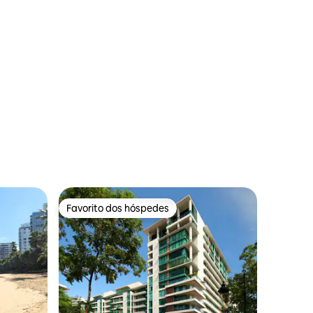
6avaliações
Favorito dos hóspedes
Favorito dos hóspedes