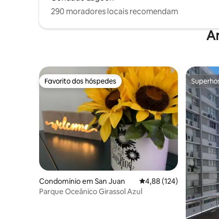
290 moradores locais recomendam
A
Favorito dos hóspedes
Superho
Favorito dos hóspedes
Superho
Condomínio em San Juan
Classificação média de 
4,88 (124)
Parque Oceânico Girassol Azul