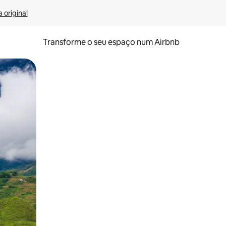
 original
Transforme o seu espaço num Airbnb
tos de toque ou deslize.