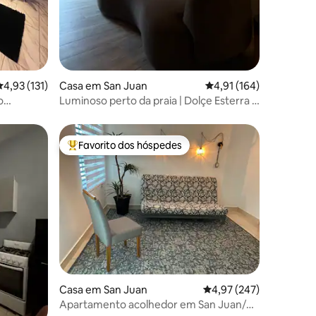
lassificação média de 4,93 em 5 estrelas, 131avaliações
4,93 (131)
Casa em San Juan
Classificação média de
4,91 (164)
o
Luminoso perto da praia | Dolçe Esterra |
Solar
Favorito dos hóspedes
Favoritos dos hóspedes mais apreciados
Casa em San Juan
Classificação média de 
4,97 (247)
3avaliações
Apartamento acolhedor em San Juan/