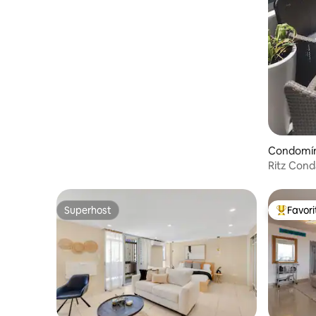
Condomín
Ritz Cond
aeroport
Superhost
Favor
Superhost
Favorito