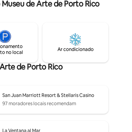
 Museu de Arte de Porto Rico
tem
panorama local de arte e vida noturna de
nutos de
San Juan. A propriedade está equipada
al. A uma
com uma cisterna de água de reserva e
você
um gerador para ajudar a fornecer apoio
o,
adicional em caso de cortes de água ou
e bares,
de energia.
lubes
a de
ionamento
cita de
Ar condicionado
to no local
bem
 festa
 Arte de Porto Rico
San Juan Marriott Resort & Stellaris Casino
97 moradores locais recomendam
La Ventana al Mar