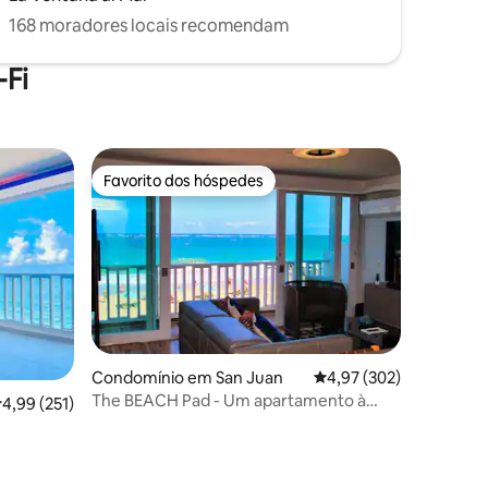
168 moradores locais recomendam
Fi
Favorito dos hóspedes
preciados
Favorito dos hóspedes
Condomínio em San Juan
Classificação média de 
4,97 (302)
The BEACH Pad - Um apartamento à
lassificação média de 4,99 em 5 estrelas, 251avaliações
4,99 (251)
beira-mar, com vista completa para o
mar.