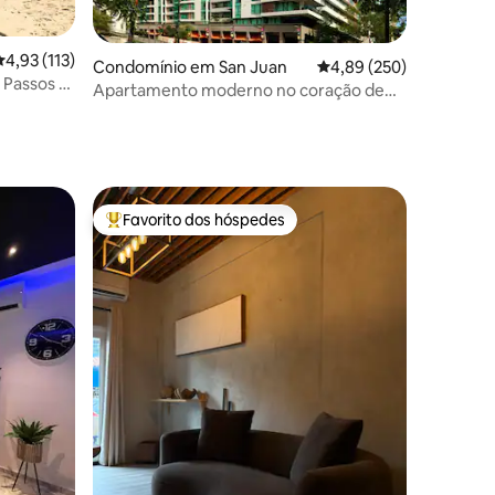
6avaliações
lassificação média de 4,93 em 5 estrelas, 113avaliações
4,93 (113)
Condomínio em San Juan
Classificação média de 
4,89 (250)
 Passos 2
Apartamento moderno no coração de
San Juan
Favorito dos hóspedes
Favoritos dos hóspedes mais apreciados
2avaliações