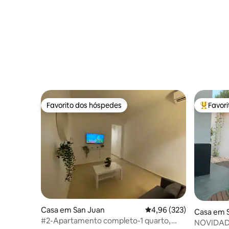
Favorito dos hóspedes
Favor
Favorito dos hóspedes
Favorito
Casa em San Juan
Classificação média de 
4,96 (323)
Casa em 
#2-Apartamento completo-1 quarto,
NOVIDAD