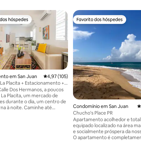
 dos hóspedes
Favorito dos hóspedes
 dos hóspedes
Favorito dos hóspedes
nto em San Juan
Classificação média de 4,97 em 5 estrelas, 10
4,97 (105)
 La Placita + Estacionamento +
4,83 em 5 estrelas, 175avaliações
 água | 6 hóspedes
Calle Dos Hermanos, a poucos
 La Placita, um mercado de
res durante o dia, um centro de
Condomínio em San Juan
C
rna à noite. Caminhe até
Chucho's Place PR
 à praia, ou conduza 10
Apartamento acolhedor e tota
té Old San Juan e Ocean Park.
equipado localizado na área ma
na remodelada da década de
e socialmente próspera da nossa
moda até 6 hóspedes com uma
O apartamento é completame
en e um beliche de tamanho