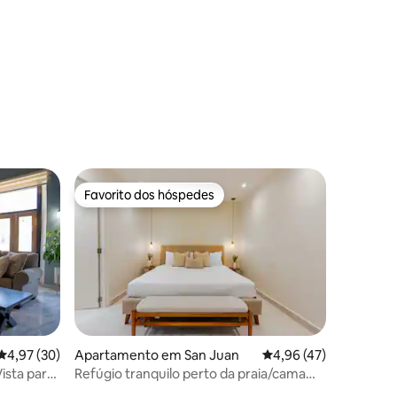
8avaliações
Favorito dos hóspedes
Favorito dos hóspedes
Classificação média de 4,97 em 5 estrelas, 30avaliações
4,97 (30)
Apartamento em San Juan
Classificação média de
4,96 (47)
ista para
Refúgio tranquilo perto da praia/cama
2avaliações
king/estacionamento