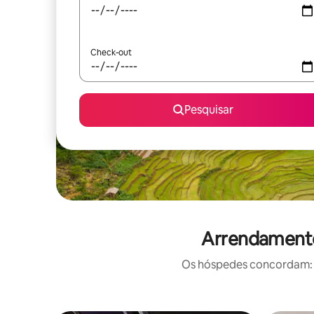
Check-out
Pesquisar
Arrendamento
Os hóspedes concordam: e