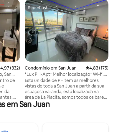
Suíte de
Superhost
Favor
Superhost
Favorit
uan
Estúdio 
Desfrute
estúdio a
residenci
conveniên
centralm
centros 
variedade
Velha Sa
0avaliações
distância de c
lassificação média de 4,97 em 5 estrelas, 332avaliações
4,97 (332)
Condomínio em San Juan
Classificação média de
4,83 (175)
confortá
uma área
o, San
*Lux PH-Apt* Melhor localização* Wi-fi,
cozinha 
M/M, check-in 24/7
entro de
Esta unidade de PH tem as melhores
cozinhar 
 e
vistas de toda a San Juan a partir da sua
banho pri
enida
espaçosa varanda, está localizada na
entrada p
antes,
área de La Placita, somos todos os bares,
estacion
as em San Juan
A 10
restaurantes e a vida noturna a poucos
e
passos de distância. A praia fica a apenas
nidade
10 minutos a pé e do aeroporto
 oferece
internacional de San Juan (SJU) fica a
cerca de 7-10 minutos de carro. A
s bem
unidade tem Wi-Fi e internet de alta