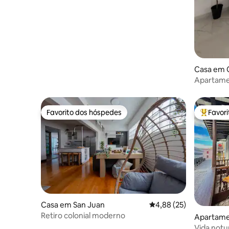
Casa em C
Apartame
n.º 9
Favorito dos hóspedes
Favor
Favorito dos hóspedes
Favorito
Casa em San Juan
Classificação média de
4,88 (25)
Retiro colonial moderno
Apartame
Vida notu