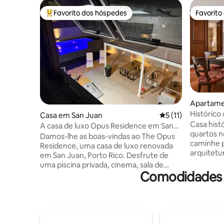
Favorito dos hóspedes
Favorito
Favoritos dos hóspedes mais apreciados
Favorito
Apartame
Histórico
Casa em San Juan
Classificação média
5 (11)
o lado • C
Casa hist
A casa de luxo Opus Residence em San
quartos n
Juan
Damos-lhe as boas-vindas ao The Opus
caminhe p
Residence, uma casa de luxo renovada
arquitetu
em San Juan, Porto Rico. Desfrute de
a partir d
uma piscina privada, cinema, sala de
♦️ Caminh
Comodidades p
jogos com mais de 20 mil jogos, Wi-Fi
noturna e 
rápido, check-in autónomo, 3 casas de
98 ♦️ Qua
banho completas e estacionamento.
quarto c
Inclui um gerador de reserva de 26 kW e
vista ♦️ T
uma reserva de água de emergência de
vigas e ca
400 galões para maior paz de espírito.