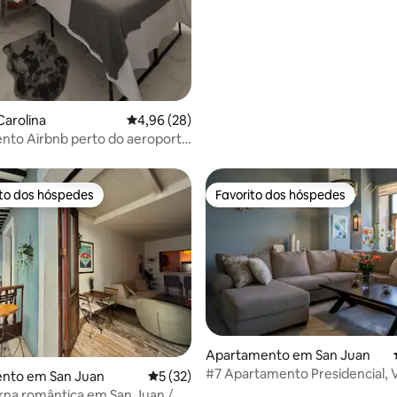
arolina
Classificação média de 4,96 em 5 estrelas, 2
4,96 (28)
nto Airbnb perto do aeroporto
ito dos hóspedes
Favorito dos hóspedes
s dos hóspedes mais apreciados
Favorito dos hóspedes
 4,88 em 5 estrelas, 25avaliações
Apartamento em San Juan
#7 Apartamento Presidencial, V
nto em San Juan
Classificação média de 5 em 5 estrelas, 3
5 (32)
a Cidade, Plaza Colon
rna romântica em San Juan /