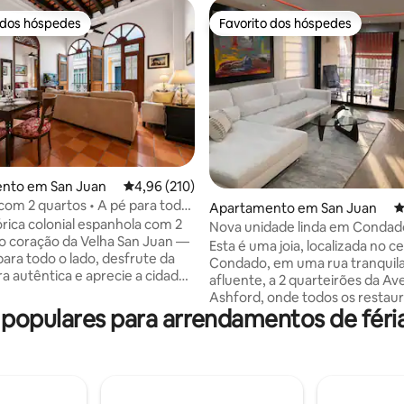
 dos hóspedes
Favorito dos hóspedes
 dos hóspedes
Favorito dos hóspedes
nto em San Juan
Classificação média de 4,96 em 5 estrelas, 21
4,96 (210)
 com 2 quartos • A pé para todo
 de 5 em 5 estrelas, 11avaliações
Apartamento em San Juan
C
ama king tranquila
órica colonial espanhola com 2
Nova unidade linda em Condad
o coração da Velha San Juan —
Juan perto da praia
Esta é uma joia, localizada no c
ara todo o lado, desfrute da
Condado, em uma rua tranquila
ra autêntica e aprecie a cidade
afluente, a 2 quarteirões da Av
e varandas com vista para a rua.
Ashford, onde todos os restaur
e até restaurantes, cafés, vida
opulares para arrendamentos de féri
hotéis, cassinos e bares estão. 
locais históricos • Walk Score
minutos a pé da melhor praia d
rto tranquilo com cama king +
Condado (Marriott 's). É uma u
om cama queen e varanda com
decorada com bom gosto, que
etos altos de 5,5 metros, arcos,
uma cozinha italiana moderna
ráter original ♦️ A/C, Wi-Fi
totalmente equipada, 2 quarto