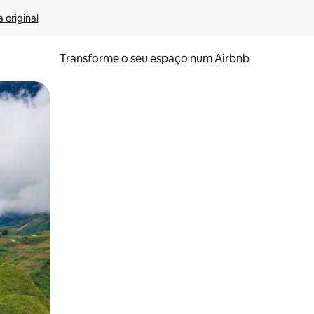
 original
Transforme o seu espaço num Airbnb
tos de toque ou deslize.