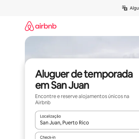
Saltar
Algu
para
o
conteúdo
Aluguer de temporada
em San Juan
Encontre e reserve alojamentos únicos na
Airbnb
Localização
Quando os resultados estiverem disponíveis, nav
Check-in