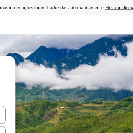
mas informações foram traduzidas automaticamente. 
Mostrar idioma
egue com as teclas de seta para cima e para baixo ou explore com ges