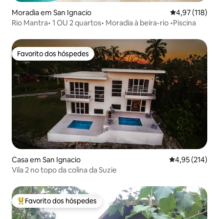
Moradia em San Ignacio
Classificação 
4,97 (118)
Rio Mantra• 1 OU 2 quartos• Moradia à beira-rio •Piscina
Favorito dos hóspedes
Favorito dos hóspedes
Casa em San Ignacio
Classificação 
4,95 (214)
Vila 2 no topo da colina da Suzie
Favorito dos hóspedes
Favoritos dos hóspedes mais apreciados