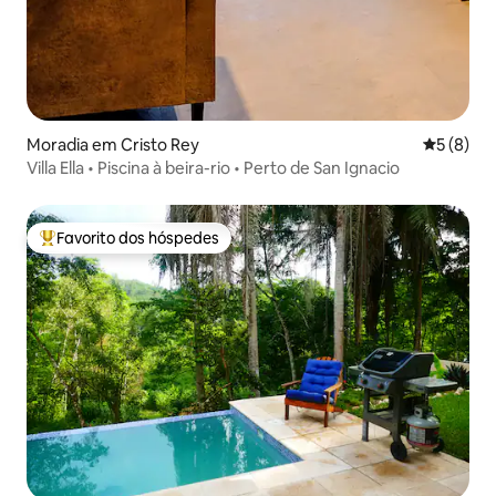
Moradia em Cristo Rey
Classific
5 (8)
Villa Ella • Piscina à beira-rio • Perto de San Ignacio
Favorito dos hóspedes
Favoritos dos hóspedes mais apreciados