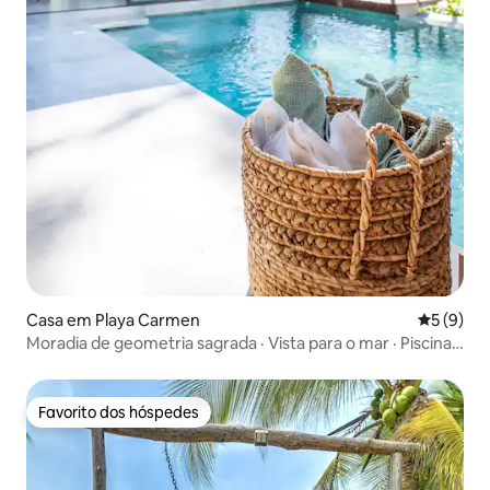
Casa em Playa Carmen
Classific
5 (9)
Moradia de geometria sagrada · Vista para o mar · Piscina
infinita
Favorito dos hóspedes
Favorito dos hóspedes