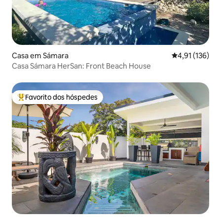
Casa em Sámara
Classificação 
4,91 (136)
Casa Sámara HerSan: Front Beach House
Favorito dos hóspedes
Favoritos dos hóspedes mais apreciados