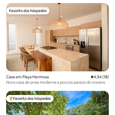
Favorito dos hóspedes
Favorito dos hóspedes
Casa em Playa Hermosa
Classificação
4,94 (18)
Nova casa de praia moderna a poucos passos do oceano
Favorito dos hóspedes
Favoritos dos hóspedes mais apreciados