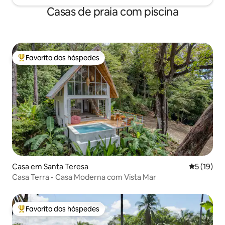
Casas de praia com piscina
Favorito dos hóspedes
Favoritos dos hóspedes mais apreciados
Casa em Santa Teresa
Classifica
5 (19)
Casa Terra - Casa Moderna com Vista Mar
Favorito dos hóspedes
Favoritos dos hóspedes mais apreciados