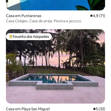
Casa em Puntarenas
Classificaçã
4,9 (71)
Casa Celajes. Casa de praia. Piscina e jacuzzi.
Favorito dos hóspedes
Favoritos dos hóspedes mais apreciados
Casa em Playa San Miguel
Classifica
5 (33)