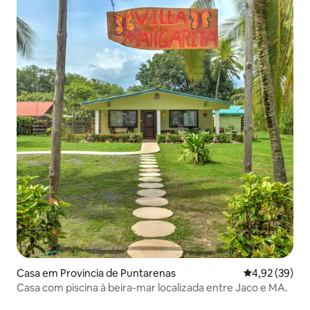
Casa em Provincia de Puntarenas
Classificação
4,92 (39)
Casa com piscina à beira-mar localizada entre Jaco e MA.