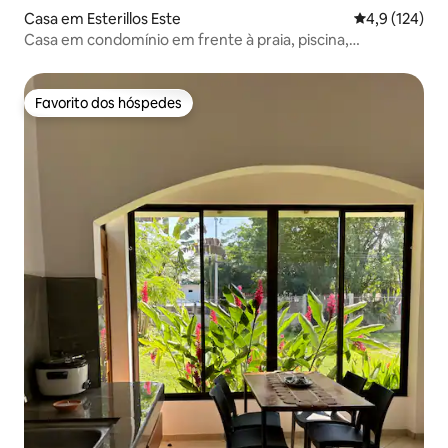
Casa em Esterillos Este
Classificação
4,9 (124)
Casa em condomínio em frente à praia, piscina,
churrasqueira e ar condicionado
Favorito dos hóspedes
Favorito dos hóspedes