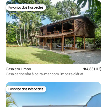
Favorito dos hóspedes
Favorito dos hóspedes
Casa em Limon
Classificação 
4,83 (112)
Casa caribenha à beira-mar com limpeza diária!
Favorito dos hóspedes
Favorito dos hóspedes