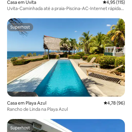
Casa em Uvita
Classificação 
4,95 (115)
Uvita-Caminhada até a praia-Piscina-AC-Internet rápida-
2Suítes
Superhost
Superhost
Casa em Playa Azul
Classificação
4,78 (96)
Rancho de Linda na Playa Azul
Superhost
Superhost