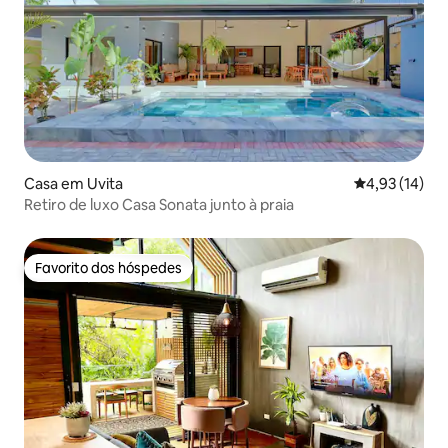
Casa em Uvita
Classificação
4,93 (14)
Retiro de luxo Casa Sonata junto à praia
Favorito dos hóspedes
Favorito dos hóspedes