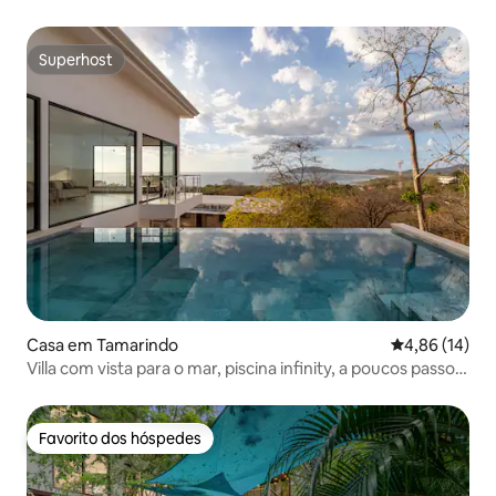
Superhost
Superhost
Casa em Tamarindo
Classificação
4,86 (14)
Villa com vista para o mar, piscina infinity, a poucos passos
da praia de Tamarindo
Favorito dos hóspedes
Favorito dos hóspedes