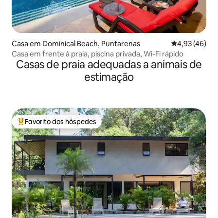
Casa em Dominical Beach, Puntarenas
Classificação
4,93 (46)
Casa em frente à praia, piscina privada, Wi-Fi rápido
Casas de praia adequadas a animais de
estimação
Favorito dos hóspedes
Favoritos dos hóspedes mais apreciados