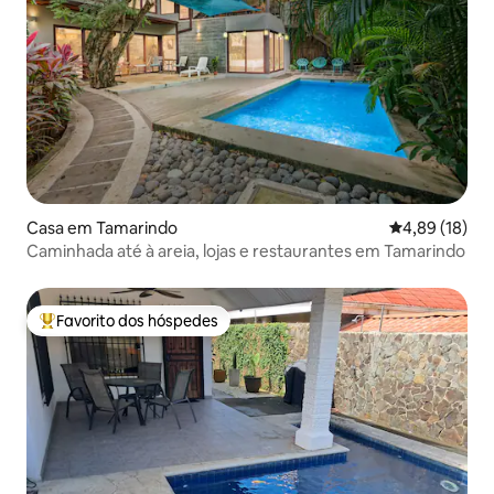
Casa em Tamarindo
Classificação
4,89 (18)
Caminhada até à areia, lojas e restaurantes em Tamarindo
Favorito dos hóspedes
Favoritos dos hóspedes mais apreciados