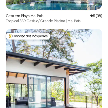
Casa em Playa Mal País
Classifica
5 (38)
Tropical 3BR Oasis c/ Grande Piscina | Mal País
Favorito dos hóspedes
Favoritos dos hóspedes mais apreciados