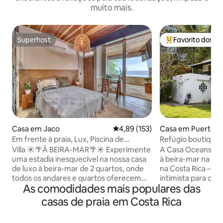
muito mais.
Superhost
Favorito dos h
Superhost
Favoritos dos hó
Casa em Jaco
Classificação média de 4,89 em 5
4,89 (153)
Casa em Puerto J
Em frente à praia, Lux, Piscina de
Refúgio boutique à
coquetéis, Cozinha, Midtown2
selvagem e surf
Villa ☀️🌴À BEIRA-MAR🌴☀️ Experimente
A Casa Oceanside 
uma estadia inesquecível na nossa casa
à beira-mar na se
de luxo à beira-mar de 2 quartos, onde
na Costa Rica – u
todos os andares e quartos oferecem
intimista para ca
As comodidades mais populares das
vistas deslumbrantes para o mar. O
grupo. Acorde co
centro social do último andar tem uma
jardins tropicais 
casas de praia em Costa Rica
piscina de cocktails e uma varanda
curta caminhada 
privada para um pôr do sol perfeito.
privado no jardim 