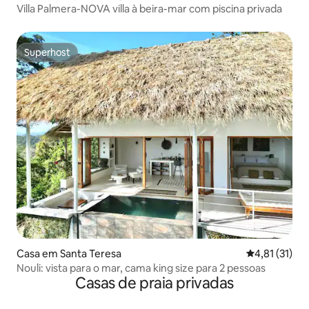
Villa Palmera-NOVA villa à beira-mar com piscina privada
Superhost
Superhost
Casa em Santa Teresa
Classificação
4,81 (31)
Nouli: vista para o mar, cama king size para 2 pessoas
Casas de praia privadas