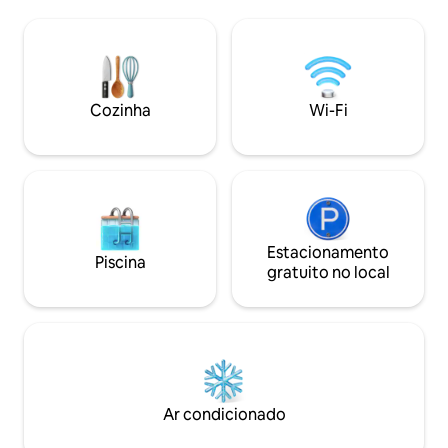
Desfrute da cozinha de tamanho
encontrará surf pa
completo, do pátio privado e das casas
frente, espreguiç
de banho privativas, juntamente com
junto à praia. O 
estacionamento no local e serviço de
Forbes, a confianç
concierge gratuito. Localizada a uma
hóspedes e a Wi-Fi
curta distância a pé do centro da cidade,
completam uma es
Cozinha
Wi-Fi
esta casa inteira combina privacidade e
por uma privacidad
elegância. Reserve a sua estadia agora!
ambiente, pela vi
beleza natural.
Estacionamento
Piscina
gratuito no local
Ar condicionado