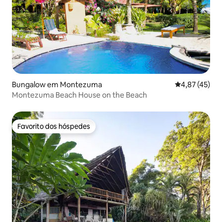
Bungalow em Montezuma
Classificação
4,87 (45)
Montezuma Beach House on the Beach
Favorito dos hóspedes
Favorito dos hóspedes