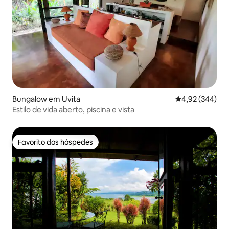
Bungalow em Uvita
Classificação m
4,92 (344)
Estilo de vida aberto, piscina e vista
Favorito dos hóspedes
Favorito dos hóspedes