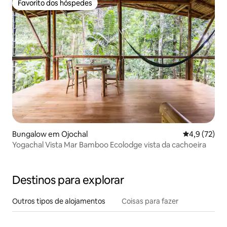
Favorito dos hóspedes
Favorito dos hóspedes
Bungalow em Ojochal
Classificaçã
4,9 (72)
Yogachal Vista Mar Bamboo Ecolodge vista da cachoeira
Destinos para explorar
Outros tipos de alojamentos
Coisas para fazer