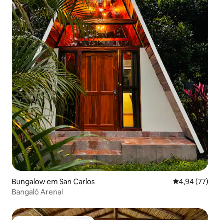
Bungalow em San Carlos
Classificação
4,94 (77)
Bangalô Arenal