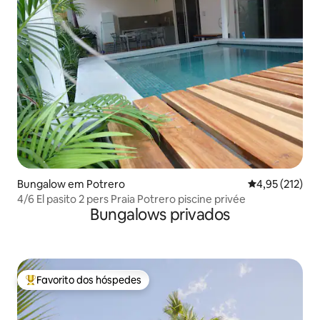
Bungalow em Potrero
Classificação 
4,95 (212)
4/6 El pasito 2 pers Praia Potrero piscine privée
Bungalows privados
Favorito dos hóspedes
Favoritos dos hóspedes mais apreciados