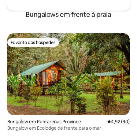
Bungalows em frente à praia
Favorito dos hóspedes
Favorito dos hóspedes
Bungalow em Puntarenas Province
Classificação 
4,92 (90)
Bungalow em Ecolodge de frente para o mar