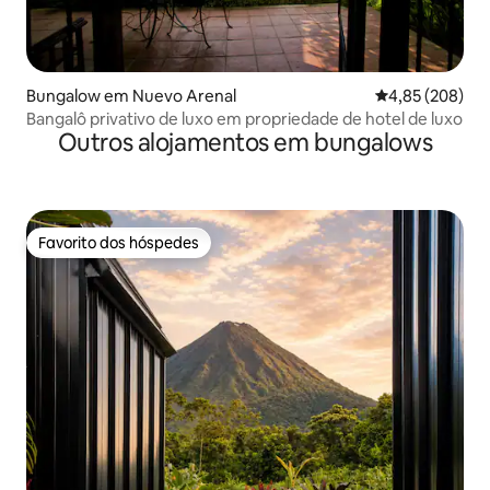
Bungalow em Nuevo Arenal
Classificação m
4,85 (208)
Bangalô privativo de luxo em propriedade de hotel de luxo
Outros alojamentos em bungalows
Favorito dos hóspedes
Favorito dos hóspedes