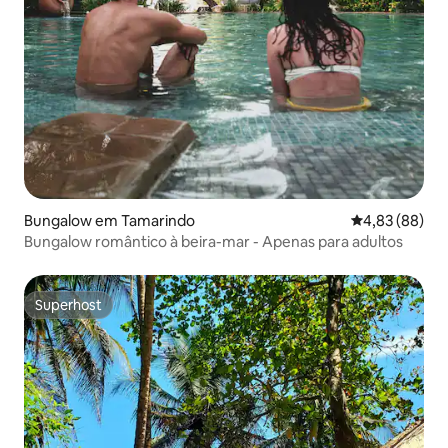
Bungalow em Tamarindo
Classificação 
4,83 (88)
Bungalow romântico à beira-mar - Apenas para adultos
Superhost
Superhost