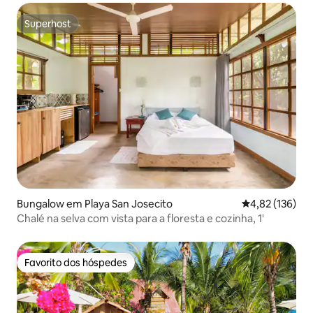
Superhost
Superhost
Bungalow em Playa San Josecito
Classificação 
4,82 (136)
Chalé na selva com vista para a floresta e cozinha, 1'
Favorito dos hóspedes
Favorito dos hóspedes