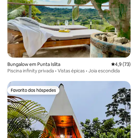
Bungalow em Punta Islita
Classificaçã
4,9 (73)
Piscina infinity privada • Vistas épicas • Joia escondida
Favorito dos hóspedes
Favorito dos hóspedes