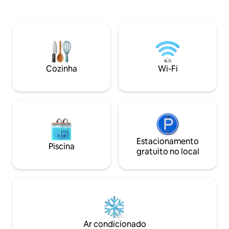
privativas. Cada 
carro do animado Puerto Viejo e a 20
próprio pátio cob
minutos do Parque Nacional Cahuita. Wi-
uma cozinha para 
Fi de fibra óptica, ar condicionado,
cafés da manhã n
cozinha totalmente equipada com todos
compartilha um ra
os básicos e água engarrafada de 18L.
preparação de re
AC. Café da manhã US$ 15 pp por dia,
refeições com vist
serviço de lavanderia pago. A casa fica
Cozinha
Wi-Fi
terraço e jardim tr
nos arredores da propriedade, por isso
há algum barulho da rua.
Estacionamento
Piscina
gratuito no local
Ar condicionado