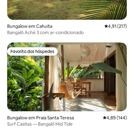
Bungalow em Cahuita
Classificação 
4,91 (217)
Bangalô Aché 3 com ar-condicionado
Favorito dos hóspedes
Favorito dos hóspedes
Bungalow em Praia Santa Teresa
Classificação m
4,89 (144)
Surf Casitas — Bangalô Mid Tide