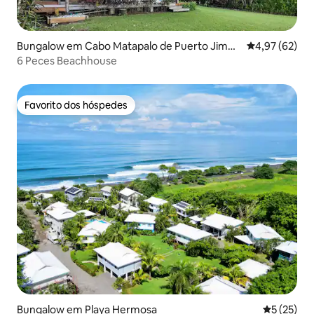
Bungalow em Cabo Matapalo de Puerto Jimen
Classificação
4,97 (62)
ez
6 Peces Beachhouse
Favorito dos hóspedes
Favorito dos hóspedes
Bungalow em Playa Hermosa
Classifica
5 (25)