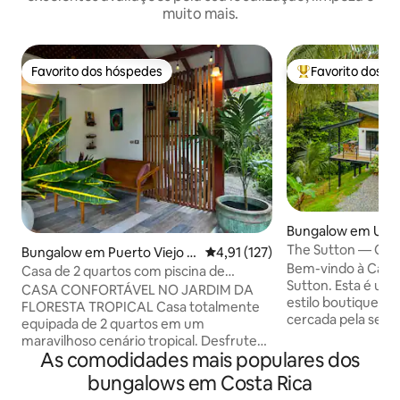
muito mais.
Favorito dos hóspedes
Favorito dos h
Favorito dos hóspedes
Favoritos dos hó
Bungalow em Uvit
The Sutton — Cas
Bungalow em Puerto Viejo d
Classificação média de 4,91 em 
4,91 (127)
Bem-vindo à Casa
e Talamanca
Casa de 2 quartos com piscina de
Sutton. Esta é uma
imersão privada no jardim da selva
CASA CONFORTÁVEL NO JARDIM DA
estilo boutique na
FLORESTA TROPICAL Casa totalmente
cercada pela selva
equipada de 2 quartos em um
gloriosa. Alugue 
maravilhoso cenário tropical. Desfrute
pessoa especial ou
As comodidades mais populares dos
da natureza e observe a vida selvagem
uma experiência d
na Casa Lirio. A uma curta distância a pé
bungalows em Costa Rica
conveniência de 
de lindas praias (1,5 km), a 5 minutos de