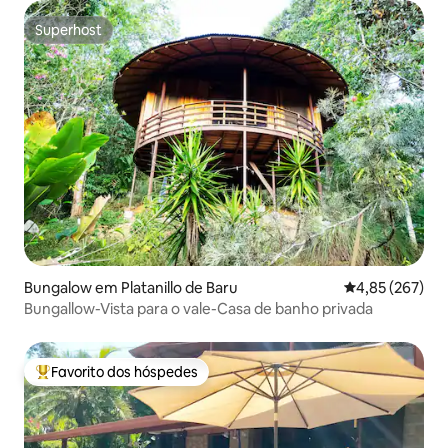
Superhost
Superhost
Bungalow em Platanillo de Baru
Classificação m
4,85 (267)
Bungallow-Vista para o vale-Casa de banho privada
Favorito dos hóspedes
Favoritos dos hóspedes mais apreciados