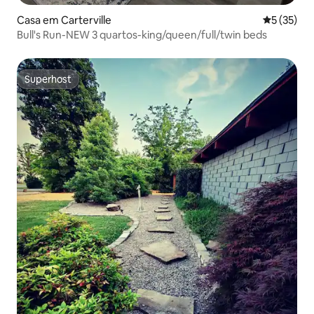
Casa em Carterville
Classifica
5 (35)
Bull's Run-NEW 3 quartos-king/queen/full/twin beds
Superhost
Superhost