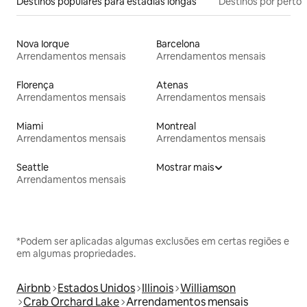
Destinos populares para estadias longas
Destinos por perto
Nova Iorque
Barcelona
Arrendamentos mensais
Arrendamentos mensais
Florença
Atenas
Arrendamentos mensais
Arrendamentos mensais
Miami
Montreal
Arrendamentos mensais
Arrendamentos mensais
Seattle
Mostrar mais
Arrendamentos mensais
*Podem ser aplicadas algumas exclusões em certas regiões e
em algumas propriedades.
Airbnb
Estados Unidos
Illinois
Williamson
Crab Orchard Lake
Arrendamentos mensais