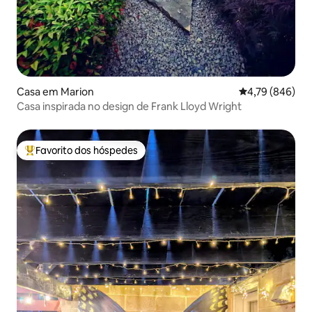
Casa em Marion
Classificação m
4,79 (846)
Casa inspirada no design de Frank Lloyd Wright
Favorito dos hóspedes
Favoritos dos hóspedes mais apreciados