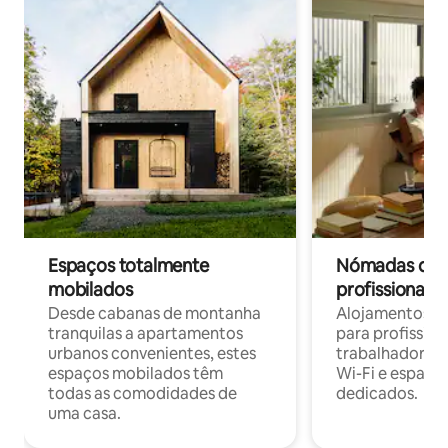
Espaços totalmente
Nómadas digit
mobilados
profissionais 
Desde cabanas de montanha
Alojamentos co
tranquilas a apartamentos
para profissio
urbanos convenientes, estes
trabalhadores
espaços mobilados têm
Wi-Fi e espaço
todas as comodidades de
dedicados.
uma casa.