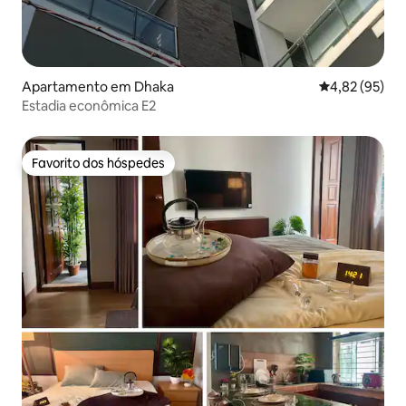
Apartamento em Dhaka
Classificação
4,82 (95)
Estadia econômica E2
Favorito dos hóspedes
Favorito dos hóspedes