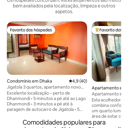
Os hóspedes concordam: estes alojamentos são muito
bem avaliados pela localização, limpeza e outros
aspetos.
Favorito dos hóspedes
Favorito dos h
Favorito dos hóspedes
Favoritos dos hó
Condomínio em Dhaka
Classificação média de 4,9 em 
4,9 (40)
Jigatola 3 quartos, apartamento novo
Apartamento em 
perto de Dhanmondi | 3 ares-
Excelente localização – perto de
Apartamento intei
condicionados, banheira
Dhanmondi • 5 minutos a pé até ao Lago
Gulshan-1
Esta acolhedora c
Dhanmondi • 3 minutos a pé até à
combina conforto
paragem de autocarro de Jigatola • 5
um quarto luminos
minutos a pé até ao complexo comercial
área de estar com 
Rifle Square Jigatola - Totalmente
Comodidades populares para
estação de trabal
mobilado 1300 pés quadrados.
refeições. A cozinh