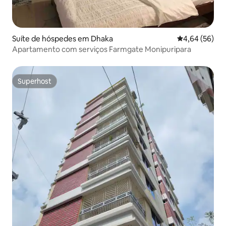
Suíte de hóspedes em Dhaka
Classificação 
4,64 (56)
Apartamento com serviços Farmgate Monipuripara
Superhost
Superhost