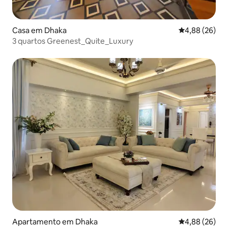
Casa em Dhaka
Classificação 
4,88 (26)
3 quartos Greenest_Quite_Luxury
Apartamento em Dhaka
Classificação 
4,88 (26)