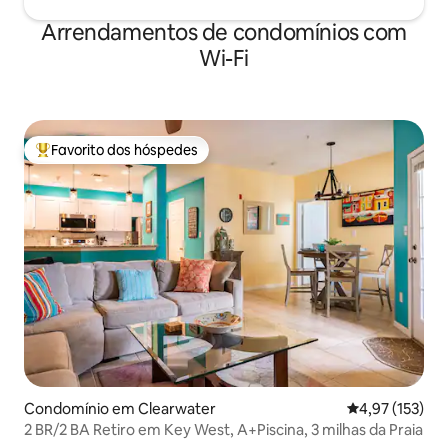
Arrendamentos de condomínios com
Wi-Fi
Favorito dos hóspedes
Favoritos dos hóspedes mais apreciados
Condomínio em Clearwater
Classificação 
4,97 (153)
2 BR/2 BA Retiro em Key West, A+Piscina, 3 milhas da Praia