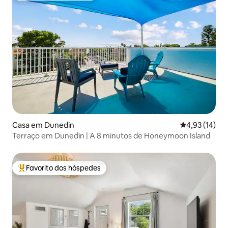
Casa em Dunedin
Classificação
4,93 (14)
Terraço em Dunedin | A 8 minutos de Honeymoon Island
Favorito dos hóspedes
Favoritos dos hóspedes mais apreciados