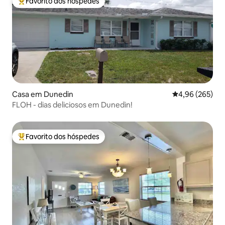
Favorito dos hóspedes
Favoritos dos hóspedes mais apreciados
Casa em Dunedin
Classificação m
4,96 (265)
FLOH - dias deliciosos em Dunedin!
Favorito dos hóspedes
Favoritos dos hóspedes mais apreciados