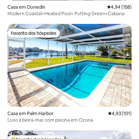
Casa em Dunedin
Classificação 
4,94 (158)
Modern Coastal+Heated Pool+ Putting Green+Cabana
Favorito dos hóspedes
Favorito dos hóspedes
Casa em Palm Harbor
Classificação 
4,93 (101)
Luxo à beira-mar com piscina em Ozona