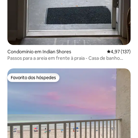
Condomínio em Indian Shores
Classificação 
4,97 (137)
Passos para a areia em frente à praia - Casa de banho
remodelada nova
Favorito dos hóspedes
Favorito dos hóspedes