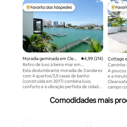
Favorito dos hóspedes
Favor
Favoritos dos hóspedes mais apreciados
Favorito
Moradia geminada em Clear
Classificação média de 
4,99 (214)
Cottage 
water
Retiro de luxo à beira-mar em
Caminhe a
Clearwater Beach
orla marí
Esta deslumbrante moradia de 3 andares
A poucos 
praias
com 4 quartos/3,5 casas de banho
e a minut
(construída em 2017) combina luxo,
Clearwate
conforto e a vibração perfeita de cidade
campo com
de praia. A 2 quarteirões das famosas
combina 
areias brancas de Clearwater Beach e
com um conf
Comodidades mais procu
diretamente na via navegável intracostal,
tropicais,
esta casa oferece tudo o que precisa
árvores, 
para uma escapadela inesquecível na
cama modu
Flórida. Acesso à piscina privada e
e indulge
banheira de hidromassagem! Ideal para
de restaur