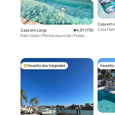
Casa em 
Casa Flami
Casa em Largo
Classificação média de 
4,97 (178)
TV - Jogo
Palm Oasis | Piscina aquecida | Praias
próximas
Favorito dos hóspedes
Favorito
Favoritos dos hóspedes mais apreciados
Favorito