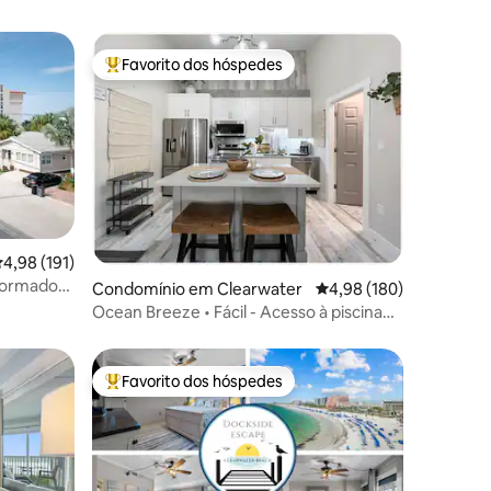
Favorito dos hóspedes
Favoritos dos hóspedes mais apreciados
7avaliações
lassificação média de 4,98 em 5 estrelas, 191avaliações
4,98 (191)
formado
Condomínio em Clearwater
Classificação média de 
4,98 (180)
o
Ocean Breeze • Fácil - Acesso à piscina
aquecida
Favorito dos hóspedes
Favoritos dos hóspedes mais apreciados