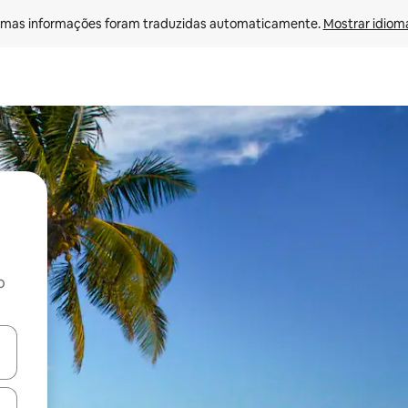
mas informações foram traduzidas automaticamente. 
Mostrar idioma
o
egue com as teclas de seta para cima e para baixo ou explore com ges