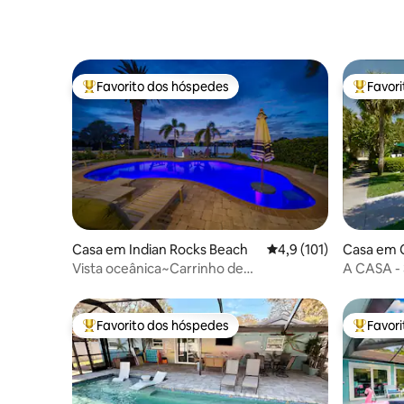
Favorito dos hóspedes
Favor
Favoritos dos hóspedes mais apreciados
Favorito
Casa em Indian Rocks Beach
Classificação média de
4,9 (101)
Casa em 
Vista oceânica~Carrinho de
A CASA - 3
golfe~Piscina aquecida~465 m²~Sala de
Clea
jogos
Favorito dos hóspedes
Favor
Favoritos dos hóspedes mais apreciados
Favorito