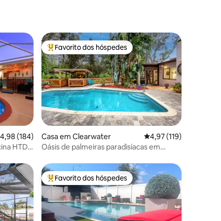
Favorito dos hóspedes
Favoritos dos hóspedes mais apreciados
0avaliações
lassificação média de 4,98 em 5 estrelas, 184avaliações
4,98 (184)
Casa em Clearwater
Classificação média de
4,97 (119)
cina HTD -
Oásis de palmeiras paradisíacas em
Clearwater
Favorito dos hóspedes
preciados
Favoritos dos hóspedes mais apreciados