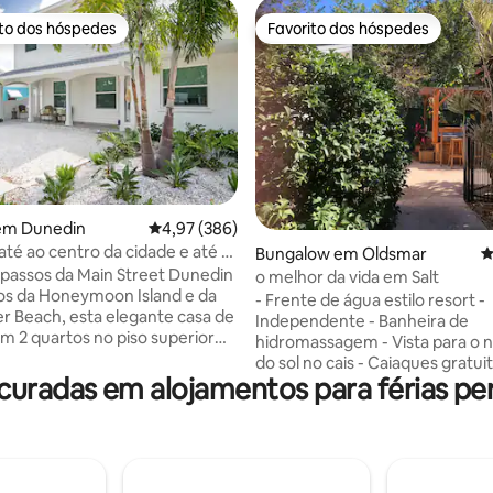
ito dos hóspedes
Favorito dos hóspedes
s dos hóspedes mais apreciados
Favorito dos hóspedes
4,99 em 5 estrelas, 214avaliações
em Dunedin
Classificação média de 4,97 em 5 estrelas, 38
4,97 (386)
té ao centro da cidade e até à
Bungalow em Oldsmar
C
tima, a poucos minutos das
passos da Main Street Dunedin
o melhor da vida em Salt
os da Honeymoon Island e da
- Frente de água estilo resort -
r Beach, esta elegante casa de
Independente - Banheira de
 2 quartos no piso superior
hidromassagem - Vista para o 
um design costeiro moderno
do sol no cais - Caiaques gratui
orto excecional. Murais
radas em alojamentos para férias per
de Internet/YouTube - Smart T
 vistas para as copas das
polegadas - Quarto espaçoso 
duas camas king size e um sofá-
king size, closet e TV de tela pla
lar criam uma estadia chique
Lavadora e secadora na unidad
nte. Totalmente equipada. A pé
de trabalho designado - Aceita
antes, lojas, cervejarias e dos
de estimação - Pátio privado ce