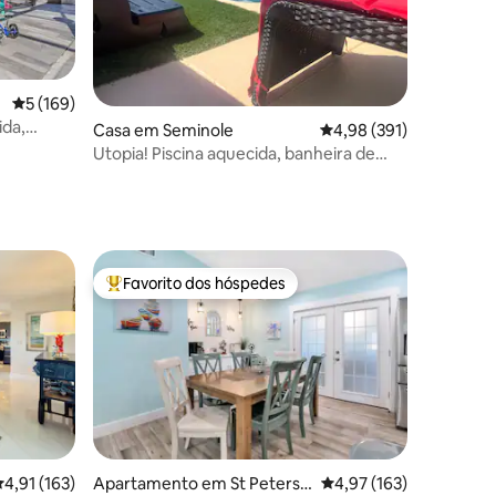
4avaliações
Classificação média de 5 em 5 estrelas, 169avaliações
5 (169)
ida,
Casa em Seminole
Classificação média de 
4,98 (391)
mília
Utopia! Piscina aquecida, banheira de
hidromassagem, 2 camas KING, a 5 min
do oceano
Favorito dos hóspedes
preciados
Favoritos dos hóspedes mais apreciados
lassificação média de 4,91 em 5 estrelas, 163avaliações
4,91 (163)
Apartamento em St Petersb
Classificação média de
4,97 (163)