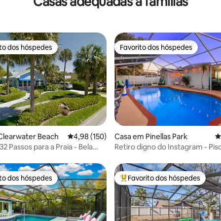
Casas adequadas a famílias
ito dos hóspedes
Favorito dos hóspedes
s dos hóspedes mais apreciados
Favorito dos hóspedes
 4,9 em 5 estrelas, 101avaliações
Clearwater Beach
Classificação média de 4,98 em 5 estrelas, 15
4,98 (150)
Casa em Pinellas Park
C
2 Passos para a Praia - Bela
Retiro digno do Instagram - Pis
Sala de jogos - Golfe
ito dos hóspedes
Favorito dos hóspedes
s dos hóspedes mais apreciados
Favoritos dos hóspedes mais a