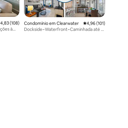
lassificação média de 4,83 em 5 estrelas, 108avaliações
4,83 (108)
Condomínio em Clearwater
Classificação média de
4,96 (101)
ações à
Dockside~Waterfront~Caminhada até à
Praia~Localização Central
3avaliações