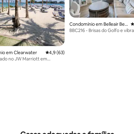
Condomínio em Belleair Bea
C
ch
BBC216 - Brisas do Golfo e vibr
beira-mar!
io em Clearwater
Classificação média de 4,9 em 5 estrelas, 6
4,9 (63)
izado no JW Marriott em
r Beach, 715
4,97 em 5 estrelas, 137avaliações