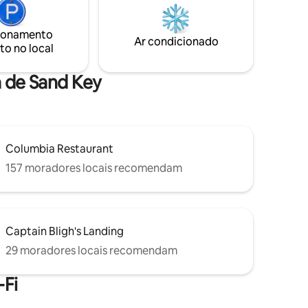
2
ao pôr do sol. As concessões de praia
ntral
incluem caiaques marítimos, jet ski,
ionamento
 Pete 's,
passeios de barco e muito mais.
Ar condicionado
to no local
A 11
all -
 café -
a de Sand Key
Columbia Restaurant
157 moradores locais recomendam
Captain Bligh's Landing
29 moradores locais recomendam
Fi