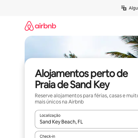
Saltar
Algu
para
o
conteúdo
Alojamentos perto de
Praia de Sand Key
Reserve alojamentos para férias, casas e muit
mais únicos na Airbnb
Localização
Quando os resultados estiverem disponíveis, nav
Check-in