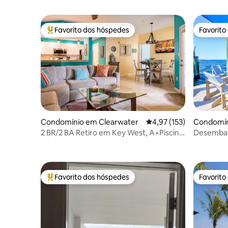
Favorito dos hóspedes
Favorito
Favoritos dos hóspedes mais apreciados
Favorito
Condomínio em Clearwater
Classificação média de 
4,97 (153)
Condomín
2 BR/2 BA Retiro em Key West, A+Piscina,
Desembar
3 milhas da Praia
Honeymoo
Favorito dos hóspedes
Favorito
Favoritos dos hóspedes mais apreciados
Favorito