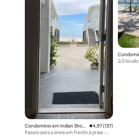
Condomín
2/2 local
Clearwate
Condomínio em Indian Shor
Classificação média de 
4,97 (137)
es
Passos para a areia em frente à praia -
Casa de banho remodelada nova