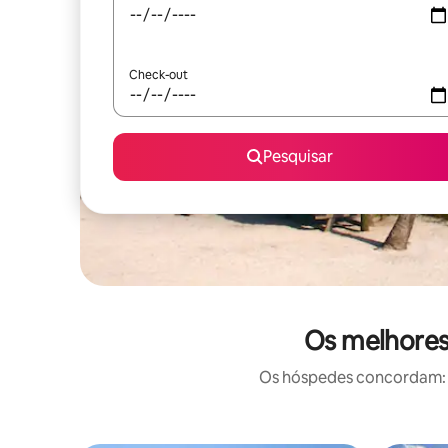
Check-out
Pesquisar
Os melhores 
Os hóspedes concordam: e