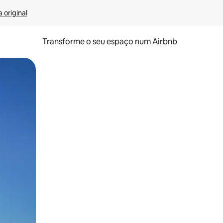
 original
Transforme o seu espaço num Airbnb
tos de toque ou deslize.