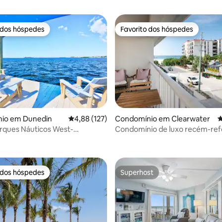
 dos hóspedes
Favorito dos hóspedes
 dos hóspedes
Favorito dos hóspedes
4,97 em 5 estrelas, 153avaliações
io em Dunedin
Classificação média de 4,88 em 5 estrelas, 12
4,88 (127)
Condomínio em Clearwater
C
ques Náuticos West-
Condomínio de luxo recém-re
n Island!
em Reno a 30 passos do paraís
 dos hóspedes
Superhost
 dos hóspedes
Superhost