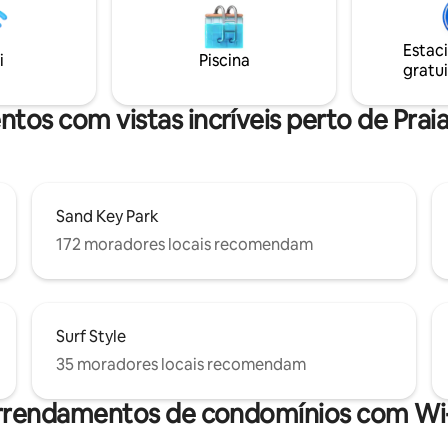
ntes pores do sol à beira-mar
Estacionamento gratuito para 
n, e a poucos minutos de carro
carros/barcos. - Localização ce
s. Aceita animais de estimação.
Estac
(praias, restaurantes, Tampa, St
i
Piscina
lhe foi cuidadosamente
gratui
porto de segurança, Dunedin - 
Reserve o Barefoot Parrot
minutos do Ruth Eckerd Event H
Limpeza impecável - Estação de
ntos com vistas incríveis perto de Prai
Área de jantar
Sand Key Park
172 moradores locais recomendam
Surf Style
35 moradores locais recomendam
rrendamentos de condomínios com Wi-