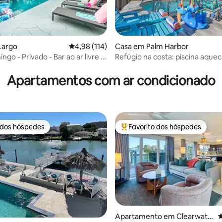
Largo
Classificação média de 4,98 em 5 estrelas, 11
4,98 (114)
Casa em Palm Harbor
ngo - Privado - Bar ao ar livre +
Refúgio na costa: piscina aquec
4,97 em 5 estrelas, 178avaliações
s
parque infantil e diversão em fa
Apartamentos com ar condicionado
 dos hóspedes
Favorito dos hóspedes
 dos hóspedes
Favoritos dos hóspedes mais a
Apartamento em Clearwate
C