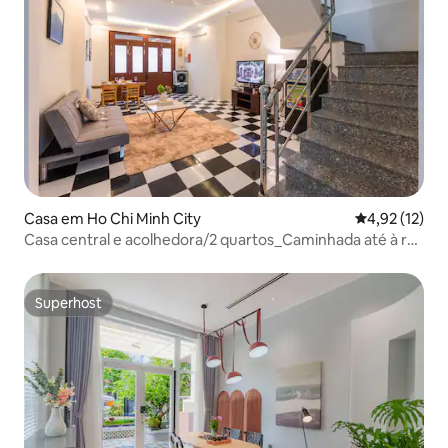
Casa em Ho Chi Minh City
Classificação
4,92 (12)
Casa central e acolhedora/2 quartos_Caminhada até à rua
Bui Vien
Superhost
Superhost