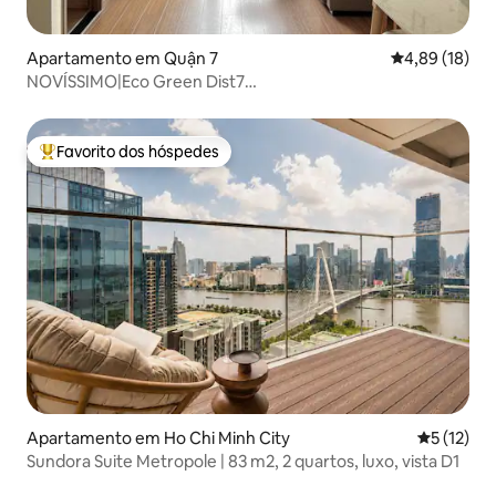
Apartamento em Quận 7
Classificação
4,89 (18)
NOVÍSSIMO|Eco Green Dist7
2QT|2B|Piscina|Academia|Netflix
Favorito dos hóspedes
Favoritos dos hóspedes mais apreciados
Apartamento em Ho Chi Minh City
Classifica
5 (12)
Sundora Suite Metropole | 83 m2, 2 quartos, luxo, vista D1