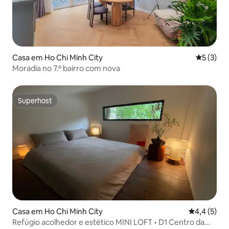
Casa em Ho Chi Minh City
Classific
5 (3)
Moradia no 7.º bairro com nova
Superhost
Superhost
Casa em Ho Chi Minh City
Classificaç
4,4 (5)
Refúgio acolhedor e estético MINI LOFT • D1 Centro da