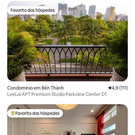
Favorito dos hóspedes
Favorito dos hóspedes
Condomínio em Bến Thành
Classificação
4,9 (111)
LeeLai APT Premium Studio Parkview Center D1
Favorito dos hóspedes
Favoritos dos hóspedes mais apreciados