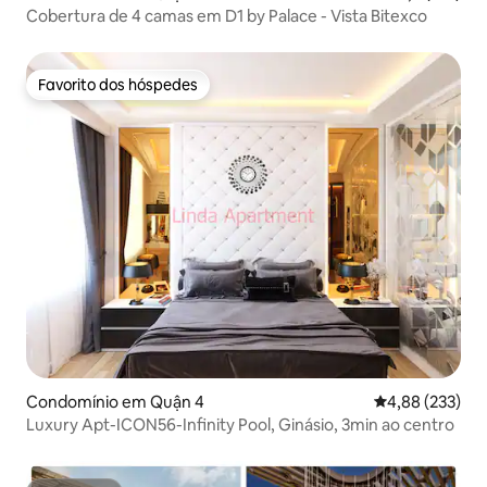
Cobertura de 4 camas em D1 by Palace - Vista Bitexco
Favorito dos hóspedes
Favorito dos hóspedes
Condomínio em Quận 4
Classificação m
4,88 (233)
Luxury Apt-ICON56-Infinity Pool, Ginásio, 3min ao centro