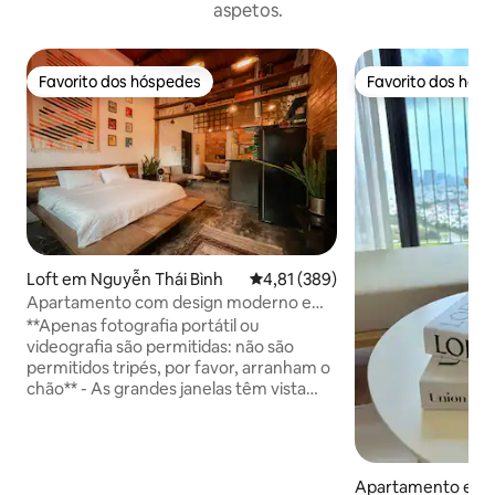
aspetos.
Favorito dos hóspedes
Favorito dos hós
Favorito dos hóspedes
Favorito dos hós
Loft em Nguyễn Thái Bình
Classificação média de 4,81 em 5
4,81 (389)
Apartamento com design moderno e
detalhes retrô deslumbrantes
**Apenas fotografia portátil ou
videografia são permitidas: não são
permitidos tripés, por favor, arranham o
chão** - As grandes janelas têm vista
para uma rua arborizada de tamarindo e
do outro lado da arquitetura da era
colonial francesa a poucos passos do
coração da cidade mais vibrante do
Apartamento em H
Vietname. - Ficar no meu apartamento