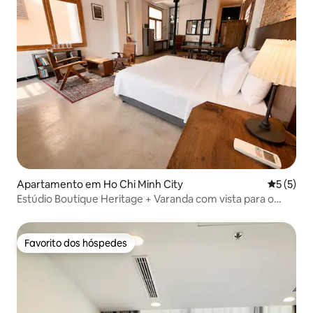
Apartamento em Ho Chi Minh City
Classific
5 (5)
Estúdio Boutique Heritage + Varanda com vista para o
centro da cidade
Favorito dos hóspedes
Favorito dos hóspedes