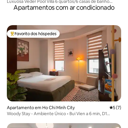
Luxuosa Veder Pool Villa 6 quartos/6 casas de banho
Apartamentos com ar condicionado
Saigon Central
Favorito dos hóspedes
Favoritos dos hóspedes mais apreciados
Apartamento em Ho Chi Minh City
Classific
5 (7)
Woody Stay - Ambiente Único • Bui Vien a 6 min, D1
Central