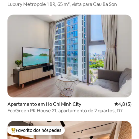
Luxury Metropole 1 BR, 65 m², vista para Cau Ba Son
Apartamento em Ho Chi Minh City
Classificaç
4,8 (5)
EcoGreen PK House 21, apartamento de 2 quartos, D7
Favorito dos hóspedes
Favoritos dos hóspedes mais apreciados