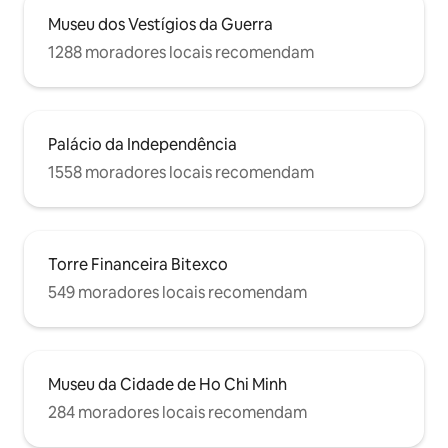
em si está cheio de cafés boutique e
Museu dos Vestígios da Guerra
galerias de arte. Está literalmente
1288 moradores locais recomendam
hospedado no coração da cidade de Ho
Chi Minh. A 3 minutos da Torre
Financeira Bitexco, a 10 minutos da
Estação Rodoviária Central de Ben
Thanh e os táxis estão mesmo em
Palácio da Independência
frente à sua porta. Prepare-se para
explorar Saigon – Pearl of the Far East!
1558 moradores locais recomendam
Torre Financeira Bitexco
549 moradores locais recomendam
Museu da Cidade de Ho Chi Minh
284 moradores locais recomendam