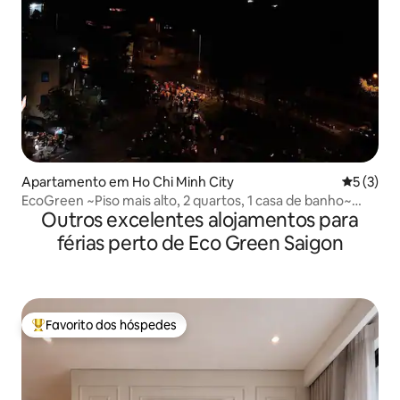
Apartamento em Ho Chi Minh City
Classific
5 (3)
EcoGreen ~Piso mais alto, 2 quartos, 1 casa de banho~
Outros excelentes alojamentos para
Vistas para o fogo de artifício
férias perto de Eco Green Saigon
Favorito dos hóspedes
Favoritos dos hóspedes mais apreciados