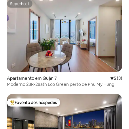
Superhost
Superhost
Apartamento em Quận 7
Classific
5 (3)
Moderno 2BR-2Bath Eco Green perto de Phu My Hung
Favorito dos hóspedes
Favoritos dos hóspedes mais apreciados