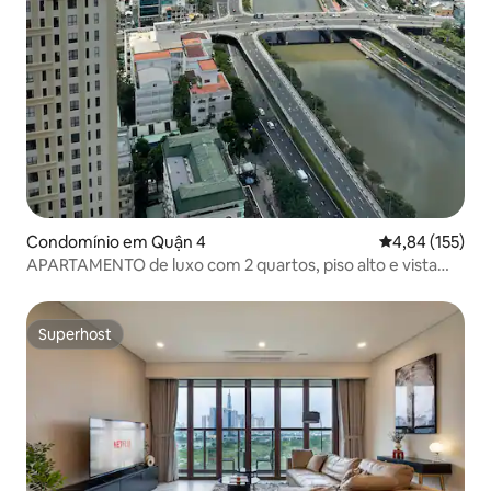
Condomínio em Quận 4
Classificação 
4,84 (155)
APARTAMENTO de luxo com 2 quartos, piso alto e vista
para o rio, ginásio gratuito
Superhost
Superhost