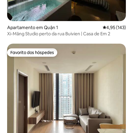
Apartamento em Quận 1
Classificação 
4,95 (143)
Xi-Măng Studio perto da rua Buivien | Casa de Em 2
Favorito dos hóspedes
Favorito dos hóspedes