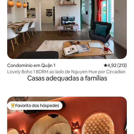
Condomínio em Quận 1
Classificação 
4,92 (213)
Lovely Boho 1 BDRM ao lado de Nguyen Hue por Circadian
Casas adequadas a famílias
Favorito dos hóspedes
Favoritos dos hóspedes mais apreciados