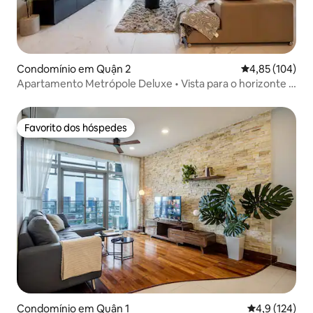
Condomínio em Quận 2
Classificação 
4,85 (104)
Apartamento Metrópole Deluxe • Vista para o horizonte •
Piscina e ginásio
Favorito dos hóspedes
Favorito dos hóspedes
Condomínio em Quận 1
Classificação
4,9 (124)