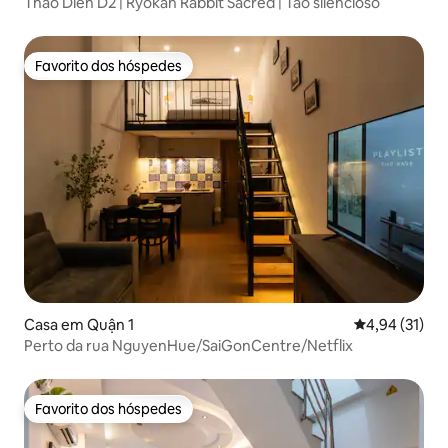
Thao Dien D2 | Ryokan Rabbit Sacred | Tão silencioso
Favorito dos hóspedes
Favorito dos hóspedes
Casa em Quận 1
Classificação
4,94 (31)
Perto da rua NguyenHue/SaiGonCentre/Netflix
Favorito dos hóspedes
Favorito dos hóspedes