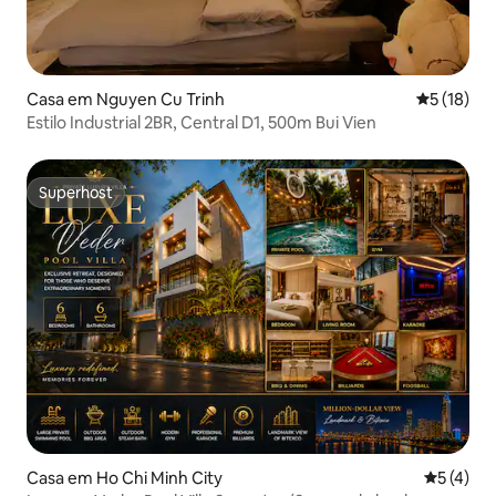
Casa em Nguyen Cu Trinh
Classifica
5 (18)
Estilo Industrial 2BR, Central D1, 500m Bui Vien
Superhost
Superhost
Casa em Ho Chi Minh City
Classific
5 (4)