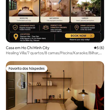
Casa em Ho Chi Minh City
Classific
5 (6)
Healing Villa/7 quartos/8 camas/Piscina/Karaoke/Bilhar,
Churrasco
Favorito dos hóspedes
Favorito dos hóspedes