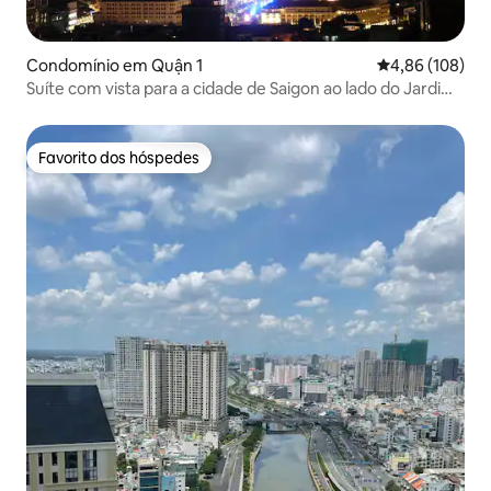
Condomínio em Quận 1
Classificação m
4,86 (108)
Suíte com vista para a cidade de Saigon ao lado do Jardim
do Palácio
Favorito dos hóspedes
Favorito dos hóspedes