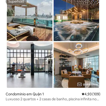
Superhost
Superhost
Condomínio em Quận 1
Classificação 
4,93 (109)
Luxuoso 2 quartos + 2 casas de banho, piscina infinita no
terraço, ginásio