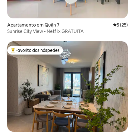
Apartamento em Quận 7
Classifica
5 (25)
Sunrise City View - Netflix GRATUITA
Favorito dos hóspedes
Favoritos dos hóspedes mais apreciados