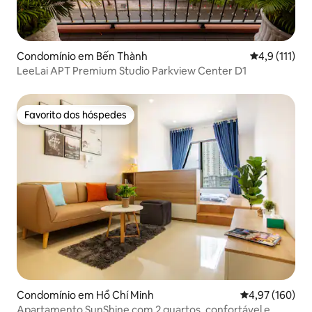
Condomínio em Bến Thành
Classificação
4,9 (111)
LeeLai APT Premium Studio Parkview Center D1
Favorito dos hóspedes
Favorito dos hóspedes
Condomínio em Hồ Chí Minh
Classificação 
4,97 (160)
Apartamento SunShine com 2 quartos, confortável e