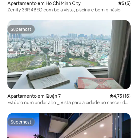
Apartamento em Ho Chi Minh City
Classific
5 (5)
Zenity 3BR 4BEO com bela vista, piscina e bom ginásio
Superhost
Superhost
Apartamento em Quận 7
Classificação
4,75 (16)
Estúdio num andar alto _ Vista para a cidade ao nascer do
sol
Superhost
Superhost