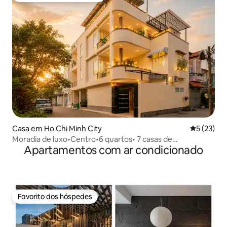
Casa em Ho Chi Minh City
Classifica
5 (23)
Moradia de luxo•Centro•6 quartos• 7 casas de
Apartamentos com ar condicionado
banho•Piscina•Sauna• KTV•Bi-a
Favorito dos hóspedes
Favorito dos hóspedes