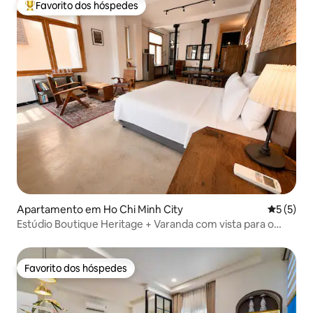
Favorito dos hóspedes
Favoritos dos hóspedes mais apreciados
Apartamento em Ho Chi Minh City
Classific
5 (5)
Estúdio Boutique Heritage + Varanda com vista para o
centro da cidade
Favorito dos hóspedes
Favorito dos hóspedes