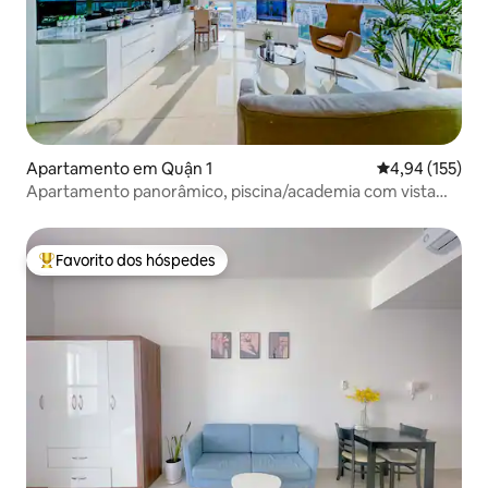
Apartamento em Quận 1
Classificação 
4,94 (155)
Apartamento panorâmico, piscina/academia com vista
para a cidade
Favorito dos hóspedes
Favoritos dos hóspedes mais apreciados