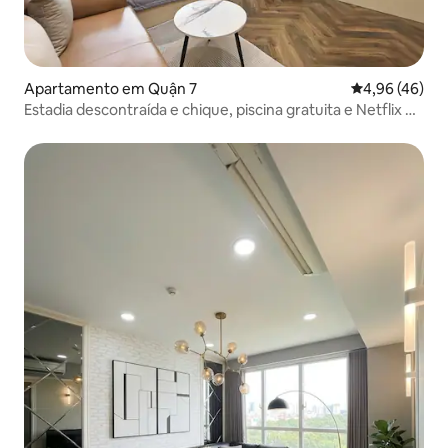
Apartamento em Quận 7
Classificação 
4,96 (46)
Estadia descontraída e chique, piscina gratuita e Netflix @
Lavida D7