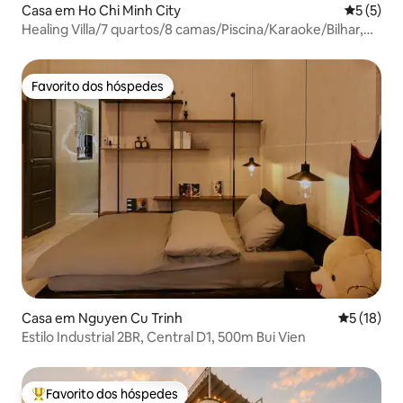
Casa em Ho Chi Minh City
Classific
5 (5)
Healing Villa/7 quartos/8 camas/Piscina/Karaoke/Bilhar,
Churrasco
Favorito dos hóspedes
Favorito dos hóspedes
Casa em Nguyen Cu Trinh
Classifica
5 (18)
Estilo Industrial 2BR, Central D1, 500m Bui Vien
Favorito dos hóspedes
Favoritos dos hóspedes mais apreciados