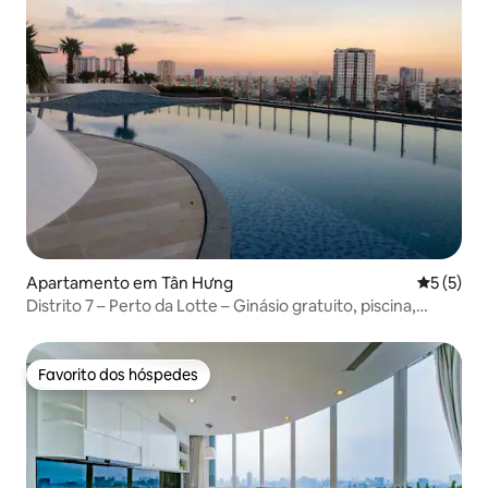
Apartamento em Tân Hưng
Classific
5 (5)
Distrito 7 – Perto da Lotte – Ginásio gratuito, piscina,
Netflix
Favorito dos hóspedes
Favorito dos hóspedes