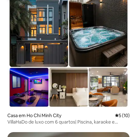
Casa em Ho Chi Minh City
Classifica
5 (10)
VillaHaDo de luxo com 6 quartos| Piscina, karaoke e
jacuzzi