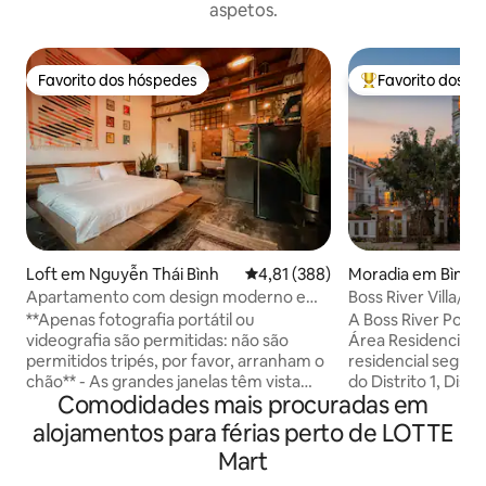
aspetos.
Favorito dos hóspedes
Favorito dos h
Favorito dos hóspedes
Favoritos dos hó
Loft em Nguyễn Thái Bình
Classificação média de 4,81 em 5
4,81 (388)
Moradia em Bình 
Apartamento com design moderno e
Boss River Villa/Pi
detalhes retrô deslumbrantes
piso/KTV/Churras
**Apenas fotografia portátil ou
A Boss River Pool V
videografia são permitidas: não são
Área Residencial 
permitidos tripés, por favor, arranham o
residencial segura 
chão** - As grandes janelas têm vista
do Distrito 1, Dist
Comodidades mais procuradas em
para uma rua arborizada de tamarindo e
convenientes. A m
do outro lado da arquitetura da era
num luxuoso estil
alojamentos para férias perto de LOTTE
colonial francesa a poucos passos do
tetos altos, pisos
Mart
coração da cidade mais vibrante do
de peixe, móveis 
Vietname. - Ficar no meu apartamento
combinados com l