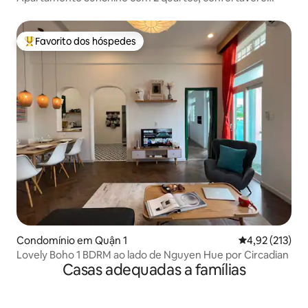
seguro. Ginásio, piscina - 10 m até D.1
Favorito dos hóspedes
Favoritos dos hóspedes mais apreciados
Condomínio em Quận 1
Classificação 
4,92 (213)
Lovely Boho 1 BDRM ao lado de Nguyen Hue por Circadian
Casas adequadas a famílias