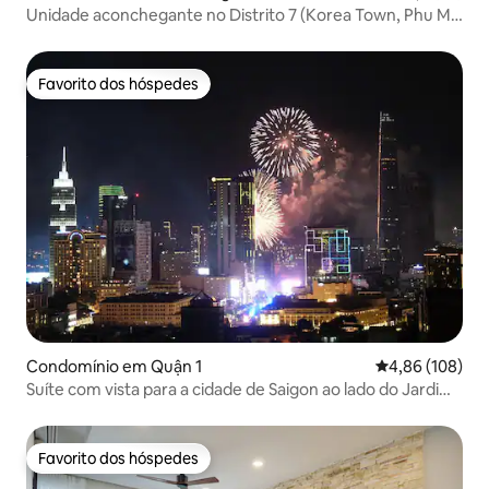
Unidade aconchegante no Distrito 7 (Korea Town, Phu My
Hung)
Favorito dos hóspedes
Favorito dos hóspedes
Condomínio em Quận 1
Classificação m
4,86 (108)
Suíte com vista para a cidade de Saigon ao lado do Jardim
do Palácio
Favorito dos hóspedes
Favorito dos hóspedes