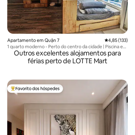
Apartamento em Quận 7
Classificação 
4,85 (133)
1 quarto moderno - Perto do centro da cidade | Piscina e
Outros excelentes alojamentos para
ginásio gratuitos
férias perto de LOTTE Mart
Favorito dos hóspedes
Favoritos dos hóspedes mais apreciados