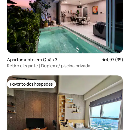
Apartamento em Quận 3
Classificação
4,97 (39)
Retiro elegante | Duplex c/ piscina privada
Favorito dos hóspedes
Favorito dos hóspedes