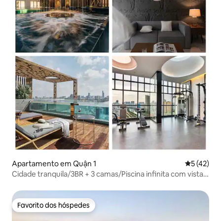
Apartamento em Quận 1
Classifica
5 (42)
Cidade tranquila/3BR + 3 camas/Piscina infinita com vista
para a cidade
Favorito dos hóspedes
Favorito dos hóspedes