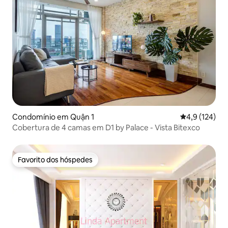
Condomínio em Quận 1
Classificação
4,9 (124)
Cobertura de 4 camas em D1 by Palace - Vista Bitexco
Favorito dos hóspedes
Favorito dos hóspedes