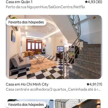
Casa em Quận 1
Classificação
4,93 (30)
Perto da rua NguyenHue/SaiGonCentre/Netflix
Favorito dos hóspedes
Favorito dos hóspedes
Casa em Ho Chi Minh City
Classificação
4,91 (11)
Casa central e acolhedora/2 quartos_Caminhada até à rua
Bui Vien
Favorito dos hóspedes
Favorito dos hóspedes