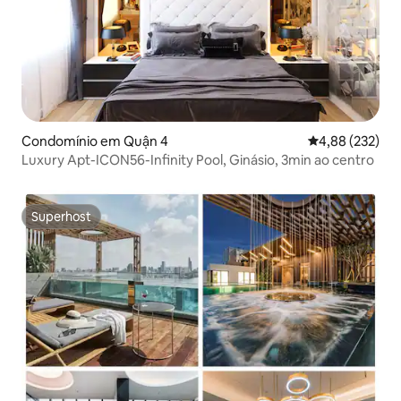
Condomínio em Quận 4
Classificação m
4,88 (232)
Luxury Apt-ICON56-Infinity Pool, Ginásio, 3min ao centro
Superhost
Superhost