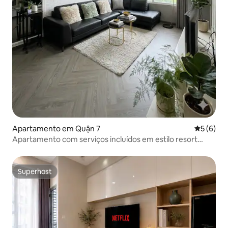
Apartamento em Quận 7
Classific
5 (6)
Apartamento com serviços incluídos em estilo resort
numa zona de luxo
Superhost
Superhost