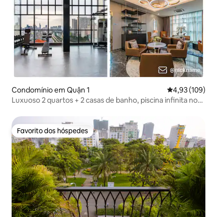
Condomínio em Quận 1
Classificação 
4,93 (109)
Luxuoso 2 quartos + 2 casas de banho, piscina infinita no
terraço, ginásio
Favorito dos hóspedes
Favorito dos hóspedes