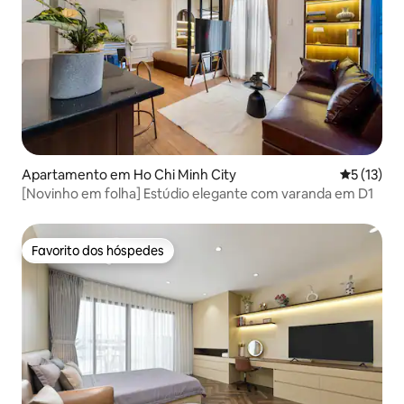
Apartamento em Ho Chi Minh City
Classifica
5 (13)
[Novinho em folha] Estúdio elegante com varanda em D1
Favorito dos hóspedes
Favorito dos hóspedes