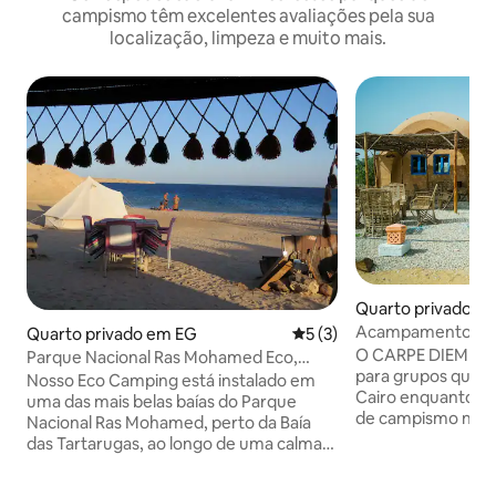
campismo têm excelentes avaliações pela sua
localização, limpeza e muito mais.
Quarto privado em
Acampamento na 
Quarto privado em EG
Classificação média de 5 e
5 (3)
O CARPE DIEM CAM
Parque Nacional Ras Mohamed Eco,
para grupos que p
Mergulho com snorkel, Vista mar
Nosso Eco Camping está instalado em
Cairo enquanto de
uma das mais belas baías do Parque
de campismo numa
Nacional Ras Mohamed, perto da Baía
tranquila, perto d
das Tartarugas, ao longo de uma calma,
aeroporto, a 25 m
em uma praia protegida com recifes de
Heliópolis e da es
corais repletos de vida .É ideal para