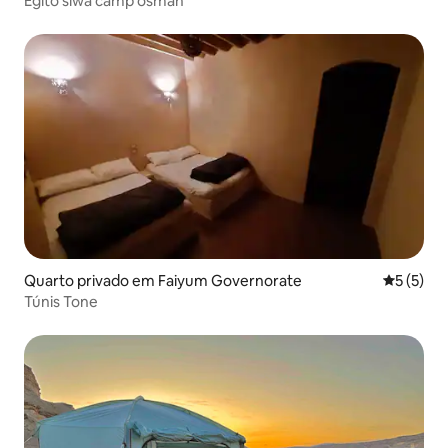
Egito siwa camp osman
Quarto privado em Faiyum Governorate
Classific
5 (5)
Túnis Tone