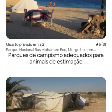
Quarto privado em EG
Classific
5 (3)
Parque Nacional Ras Mohamed Eco, Mergulho com
Parques de campismo adequados para
snorkel, Vista mar
animais de estimação