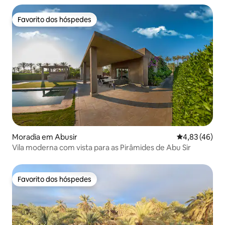
Favorito dos hóspedes
Favorito dos hóspedes
Moradia em Abusir
Classificação
4,83 (46)
Vila moderna com vista para as Pirâmides de Abu Sir
Favorito dos hóspedes
Favorito dos hóspedes