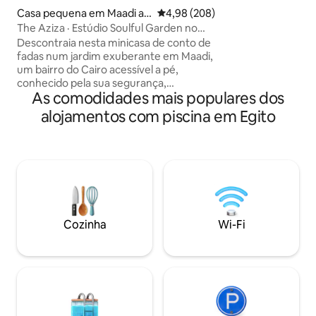
Grande Museu Egíp
Casa pequena em Maadi as
Classificação média de 4,98 em 5
4,98 (208)
pessoalmente sele
Sarayat Al Gharbeyah
The Aziza · Estúdio Soulful Garden no
proprietária Taya 
exuberante Maadi
Descontraia nesta minicasa de conto de
disponível para al
fadas num jardim exuberante em Maadi,
tranquilo e familiar
um bairro do Cairo acessível a pé,
e o luxo se encon
conhecido pela sua segurança,
As comodidades mais populares dos
vegetação e lugares excelentes para
comer. Construído de forma sustentável
alojamentos com piscina em Egito
e decorado com mobiliário e elementos
de decoração antigos e vintage, este
estúdio romântico inclui um quarto com
uma kitchenette e uma casa de banho,
bem como um espaço de escritório
acessível a partir do jardim. O mágico
jardim partilhado dispõe de áreas de
descanso e de refeições, uma rede, uma
Cozinha
Wi-Fi
cozinha exterior com forno de piza e
uma fonte para criar ambiente.