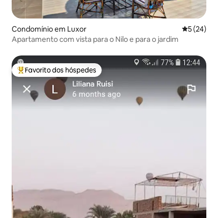
Condomínio em Luxor
Classifica
5 (24)
Apartamento com vista para o Nilo e para o jardim
Favorito dos hóspedes
Favoritos dos hóspedes mais apreciados