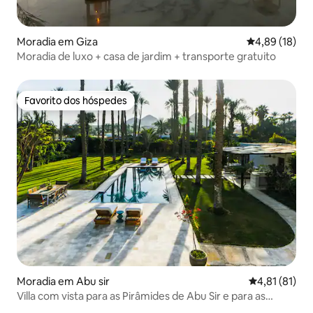
Moradia em Giza
Classificação
4,89 (18)
Moradia de luxo + casa de jardim + transporte gratuito
Favorito dos hóspedes
Favorito dos hóspedes
Moradia em Abu sir
Classificação
4,81 (81)
Villa com vista para as Pirâmides de Abu Sir e para as
palmeiras, recentemente renovada.