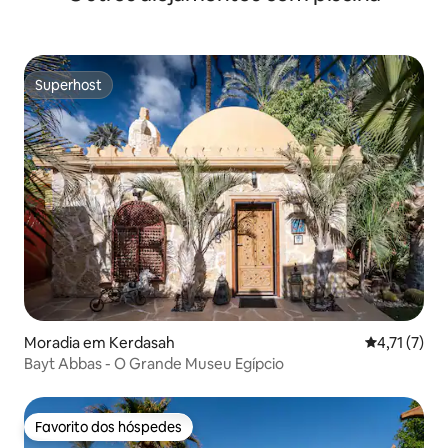
Superhost
Superhost
Moradia em Kerdasah
Classificaçã
4,71 (7)
Bayt Abbas - O Grande Museu Egípcio
Favorito dos hóspedes
Favorito dos hóspedes