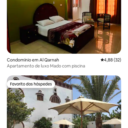
Condomínio em Al Qarnah
Classificação
4,88 (32)
Apartamento de luxo Mado com piscina
Favorito dos hóspedes
Favorito dos hóspedes