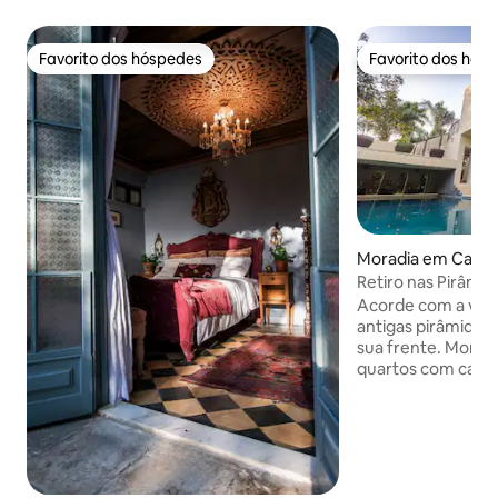
Favorito dos hóspedes
Favorito dos hós
Favorito dos hóspedes
Favorito dos hós
Moradia em Cairo
Retiro nas Pirâmid
Acorde com a vist
antigas pirâmides
sua frente. Morad
quartos com casa 
jardim exuberante,
e casa na árvore. 
pelo arquiteto p
(Prémio Mundial d
inspirado por Hass
minutos das Pirâm