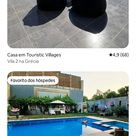
Casa em Touristic Villages
Classificaçã
4,9 (68)
Vila 2 na Grécia
Favorito dos hóspedes
Favorito dos hóspedes