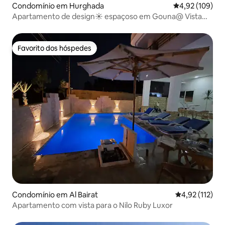
Condomínio em Hurghada
Classificação 
4,92 (109)
Apartamento de design☀️ espaçoso em Gouna@ Vista
para a ♾piscina e lagoa
Favorito dos hóspedes
Favorito dos hóspedes
Condomínio em Al Bairat
Classificação 
4,92 (112)
Apartamento com vista para o Nilo Ruby Luxor