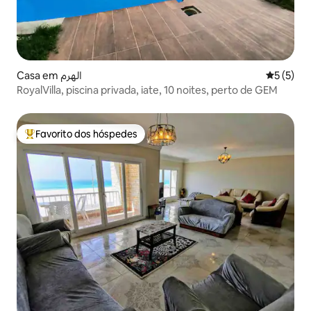
Casa em الهرم
Classific
5 (5)
RoyalVilla, piscina privada, iate, 10 noites, perto de GEM
Favorito dos hóspedes
Favoritos dos hóspedes mais apreciados