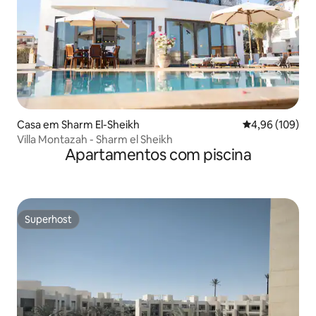
Casa em Sharm El-Sheikh
Classificação m
4,96 (109)
Villa Montazah - Sharm el Sheikh
Apartamentos com piscina
Superhost
Superhost