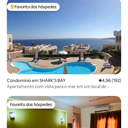
Favorito dos hóspedes
Favoritos dos hóspedes mais apreciados
Condomínio em SHARK'S BAY
Classificação 
4,96 (192)
Apartamento com vista para o mar em um local de
mergulho e snorkel
Favorito dos hóspedes
Favorito dos hóspedes