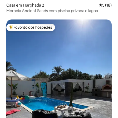
Casa em Hurghada 2
Classifica
5 (18)
Moradia Ancient Sands com piscina privada e lagoa
Favorito dos hóspedes
Favoritos dos hóspedes mais apreciados