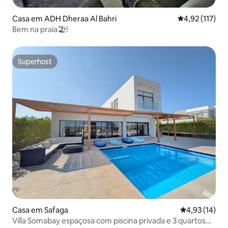
Casa em ADH Dheraa Al Bahri
Classificação 
4,92 (117)
Bem na praia🏖!
Superhost
Superhost
Casa em Safaga
Classificação
4,93 (14)
Villa Somabay espaçosa com piscina privada e 3 quartos