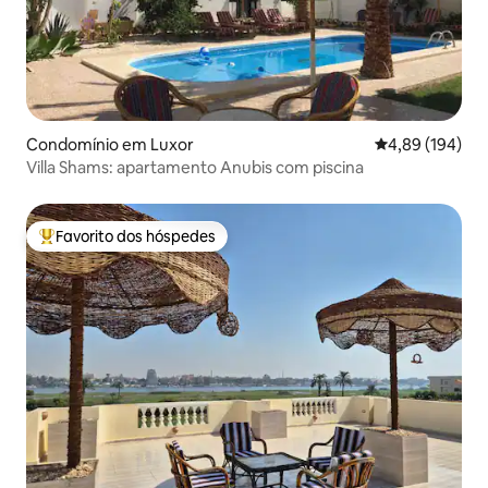
Condomínio em Luxor
Classificação m
4,89 (194)
Villa Shams: apartamento Anubis com piscina
Favorito dos hóspedes
Favoritos dos hóspedes mais apreciados