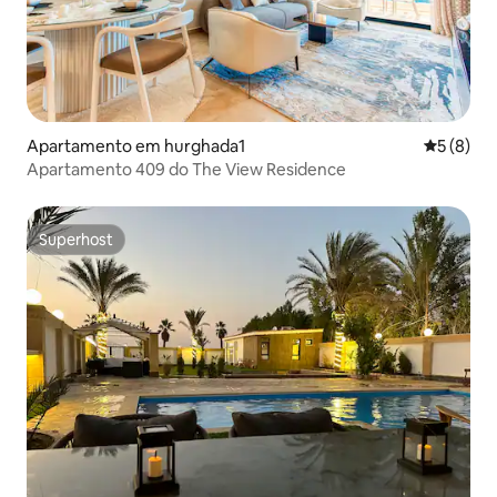
Apartamento em hurghada1
Classific
5 (8)
Apartamento 409 do The View Residence
Superhost
Superhost