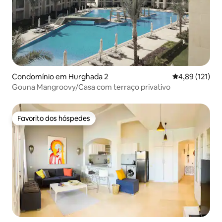
Condomínio em Hurghada 2
Classificação 
4,89 (121)
Gouna Mangroovy/Casa com terraço privativo
Favorito dos hóspedes
Favorito dos hóspedes