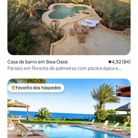
Casa de barro em Siwa Oasis
Classificação 
4,92 (84)
Paraíso em floresta de palmeiras com piscina épica e
lareira
Favorito dos hóspedes
Favoritos dos hóspedes mais apreciados