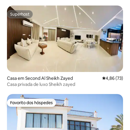
com vista para o mar
Superhost
Superhost
Casa em Second Al Sheikh Zayed
Classificação
4,86 (73)
Casa privada de luxo Sheikh zayed
Favorito dos hóspedes
Favorito dos hóspedes