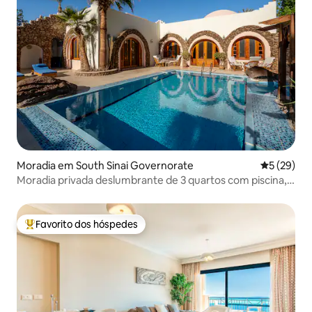
Moradia em South Sinai Governorate
Classifica
5 (29)
Moradia privada deslumbrante de 3 quartos com piscina,
escritório e Wi-Fi
Favorito dos hóspedes
Favoritos dos hóspedes mais apreciados