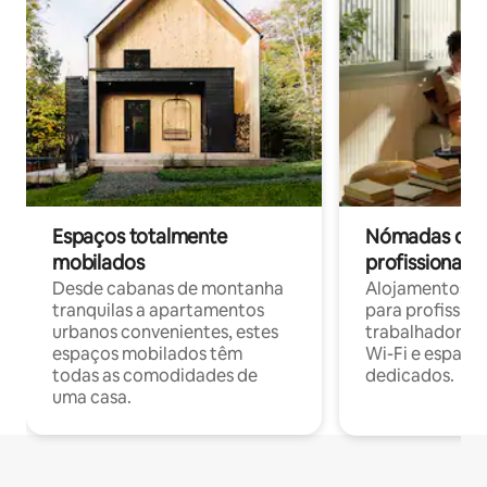
Espaços totalmente
Nómadas digit
mobilados
profissionais 
Desde cabanas de montanha
Alojamentos co
tranquilas a apartamentos
para profissio
urbanos convenientes, estes
trabalhadores
espaços mobilados têm
Wi-Fi e espaço
todas as comodidades de
dedicados.
uma casa.