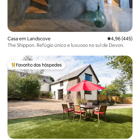
Casa em Landscove
Classificação m
4,96 (445)
The Shippon. Refúgio único e luxuoso no sul de Devon.
Favorito dos hóspedes
Favoritos dos hóspedes mais apreciados