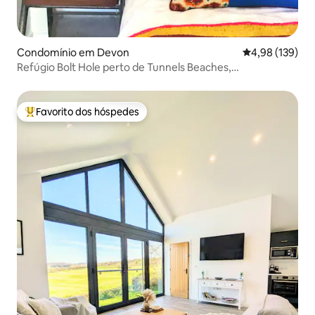
Condomínio em Devon
Classificação 
4,98 (139)
Refúgio Bolt Hole perto de Tunnels Beaches,
estacionamento
Favorito dos hóspedes
Favoritos dos hóspedes mais apreciados