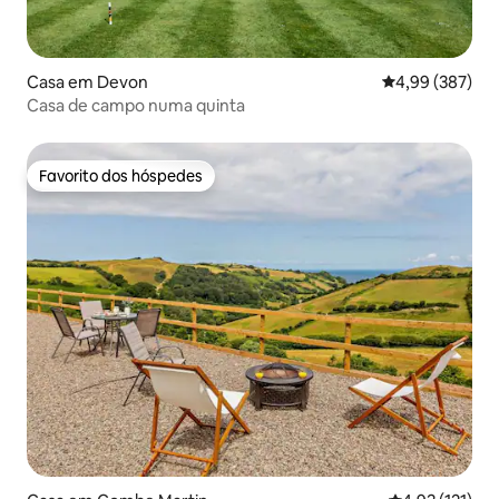
Casa em Devon
Classificação m
4,99 (387)
Casa de campo numa quinta
Favorito dos hóspedes
Favorito dos hóspedes