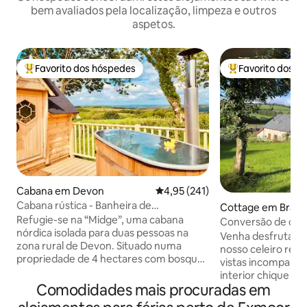
bem avaliados pela localização, limpeza e outros
aspetos.
Favorito dos hóspedes
Favorito dos h
Favoritos dos hóspedes mais apreciados
Favoritos dos hó
Cabana em Devon
Classificação média de 4,95 em 5
4,95 (241)
Cabana rústica - Banheira de
Cottage em Brayf
hidromassagem e vistas para Exmoor
Refugie-se na “Midge”, uma cabana
Conversão de celei
nórdica isolada para duas pessoas na
aconchegante com
Venha desfrutar d
zona rural de Devon. Situado numa
deslumbrantes.
nosso celeiro re
propriedade de 4 hectares com bosques
vistas incomparáv
e prados, este refúgio acolhedor dispõe
interior chique e
de uma banheira de hidromassagem a
Comodidades mais procuradas em
em privado dentr
lenha sob as estrelas, um fogão a lenha
funcionamento, r