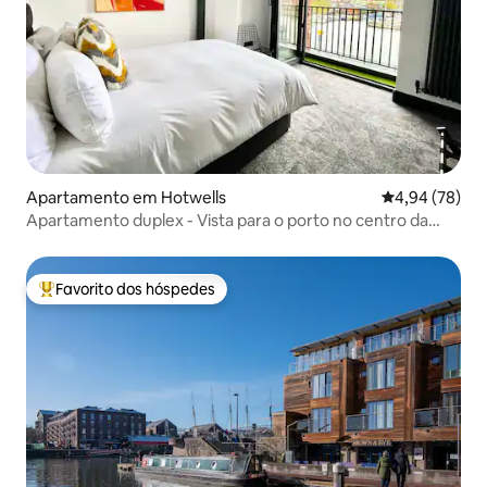
Apartamento em Hotwells
Classificação 
4,94 (78)
Apartamento duplex - Vista para o porto no centro da
cidade.
Favorito dos hóspedes
Favoritos dos hóspedes mais apreciados