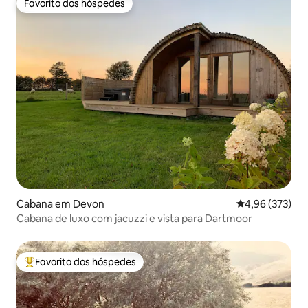
Favorito dos hóspedes
Favorito dos hóspedes
Cabana em Devon
Classificação m
4,96 (373)
Cabana de luxo com jacuzzi e vista para Dartmoor
Favorito dos hóspedes
Favoritos dos hóspedes mais apreciados