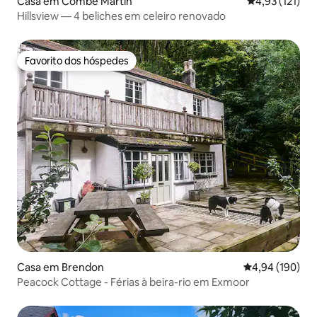
Casa em Combe Martin
Classificação 
4,93 (121)
Hillsview — 4 beliches em celeiro renovado
Favorito dos hóspedes
Favorito dos hóspedes
Casa em Brendon
Classificação m
4,94 (190)
Peacock Cottage - Férias à beira-rio em Exmoor