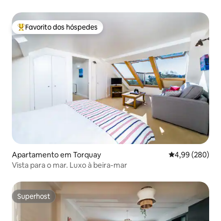
Favorito dos hóspedes
Favoritos dos hóspedes mais apreciados
Apartamento em Torquay
Classificação m
4,99 (280)
Vista para o mar. Luxo à beira-mar
Superhost
Superhost