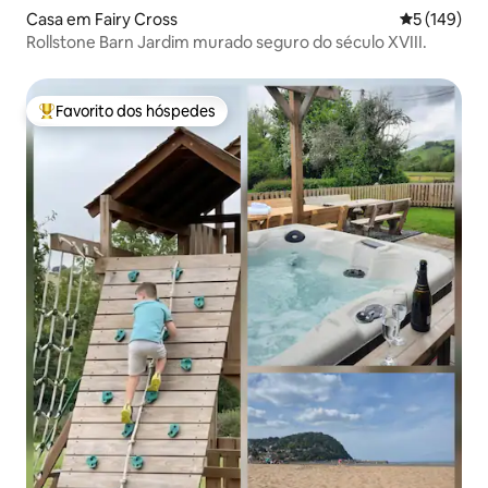
Casa em Fairy Cross
Classificaç
5 (149)
Rollstone Barn Jardim murado seguro do século XVIII.
Favorito dos hóspedes
Favoritos dos hóspedes mais apreciados