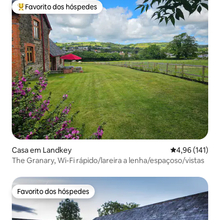
Favorito dos hóspedes
Favoritos dos hóspedes mais apreciados
Casa em Landkey
Classificação 
4,96 (141)
The Granary, Wi-Fi rápido/lareira a lenha/espaçoso/vistas
Favorito dos hóspedes
Favorito dos hóspedes