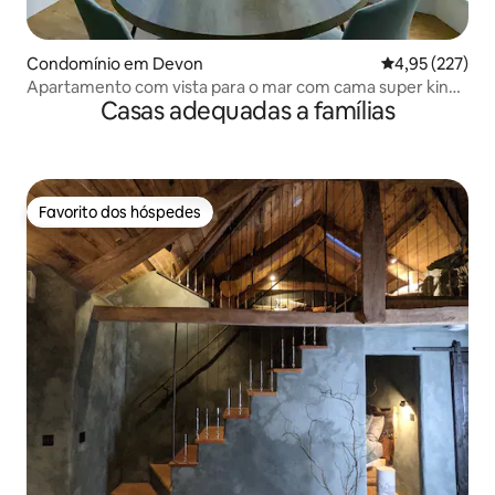
Condomínio em Devon
Classificação 
4,95 (227)
Apartamento com vista para o mar com cama super king
Casas adequadas a famílias
size
Favorito dos hóspedes
Favorito dos hóspedes