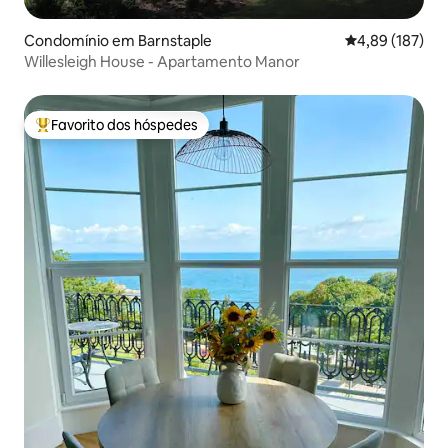
Condomínio em Barnstaple
Classificação 
4,89 (187)
Willesleigh House - Apartamento Manor
Favorito dos hóspedes
Favoritos dos hóspedes mais apreciados