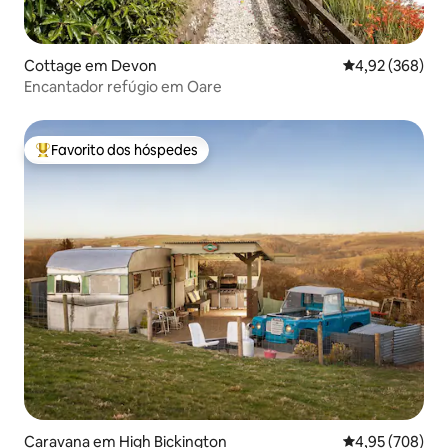
Cottage em Devon
Classificação m
4,92 (368)
Encantador refúgio em Oare
Favorito dos hóspedes
Favoritos dos hóspedes mais apreciados
Caravana em High Bickington
Classificação m
4,95 (708)