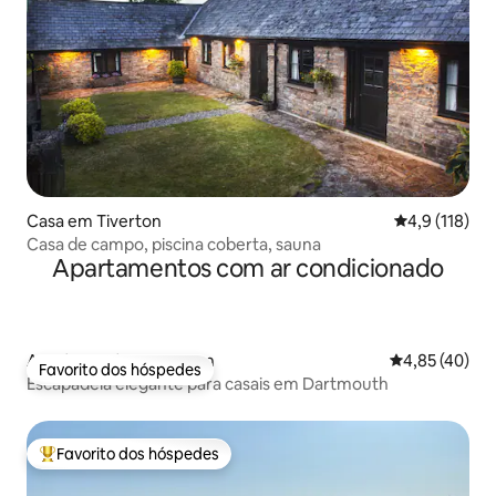
Casa em Tiverton
Classificação
4,9 (118)
Casa de campo, piscina coberta, sauna
Apartamentos com ar condicionado
Apartamento em Devon
Classificação
4,85 (40)
Favorito dos hóspedes
Favorito dos hóspedes
Escapadela elegante para casais em Dartmouth
Favorito dos hóspedes
Favoritos dos hóspedes mais apreciados