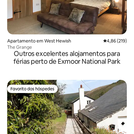
Apartamento em West Hewish
Classificação 
4,86 (219)
The Grange
Outros excelentes alojamentos para
férias perto de Exmoor National Park
Favorito dos hóspedes
Favorito dos hóspedes