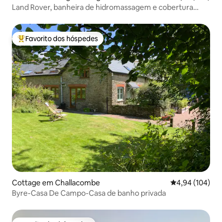
Land Rover, banheira de hidromassagem e cobertura
Bluebird
Favorito dos hóspedes
Favoritos dos hóspedes mais apreciados
Cottage em Challacombe
Classificação m
4,94 (104)
Byre-Casa De Campo-Casa de banho privada