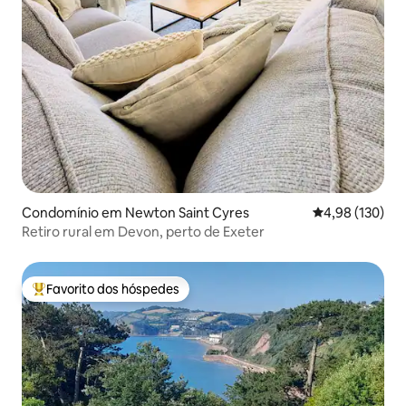
Condomínio em Newton Saint Cyres
Classificação 
4,98 (130)
Retiro rural em Devon, perto de Exeter
Favorito dos hóspedes
Favoritos dos hóspedes mais apreciados