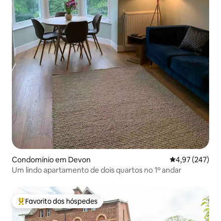
Condomínio em Devon
Classificação m
4,97 (247)
Um lindo apartamento de dois quartos no 1º andar
Favorito dos hóspedes
Favoritos dos hóspedes mais apreciados