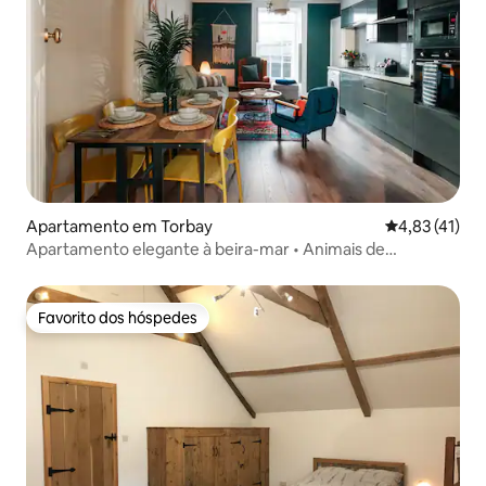
Apartamento em Torbay
Classificação
4,83 (41)
Apartamento elegante à beira-mar • Animais de
estimação permitidos
Favorito dos hóspedes
Favorito dos hóspedes