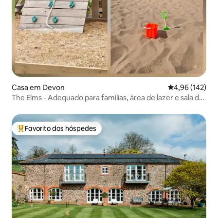
Casa em Devon
Classificação 
4,96 (142)
The Elms - Adequado para famílias, área de lazer e sala de
jogos
Favorito dos hóspedes
Favoritos dos hóspedes mais apreciados