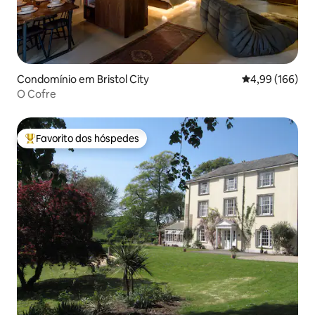
Condomínio em Bristol City
Classificação m
4,99 (166)
O Cofre
Favorito dos hóspedes
Favoritos dos hóspedes mais apreciados